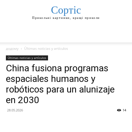
Сортіс
Прикольні картинки, кращі приколи
додому
Últimas noticias y artículos
Últimas noticias y artículos
China fusiona programas
espaciales humanos y
robóticos para un alunizaje
en 2030
28.05.2026
14