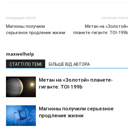
попередня стаття
наступна стаття
Магноны получили
Метан на «Золотой»
серьезное продление жизни
планете-гиганте: TOI-199b
maxwelhelp
СТАТТІ ПО ТЕМІ
БІЛЬШЕ ВІД АВТОРА
Метан на «Золотой» планете-
гиганте: TOI-199b
Магноны получили серьезное
продление жизни