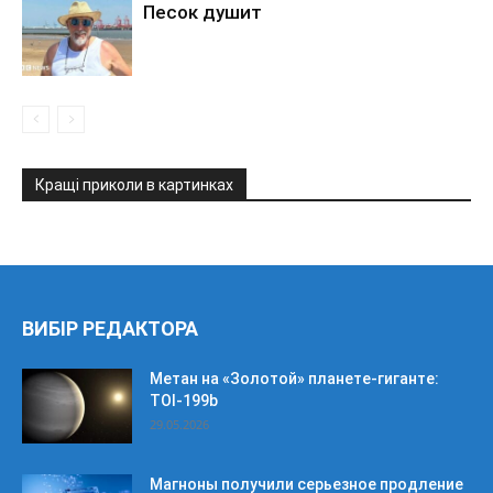
Песок душит
Кращі приколи в картинках
ВИБІР РЕДАКТОРА
Метан на «Золотой» планете-гиганте:
TOI-199b
29.05.2026
Магноны получили серьезное продление