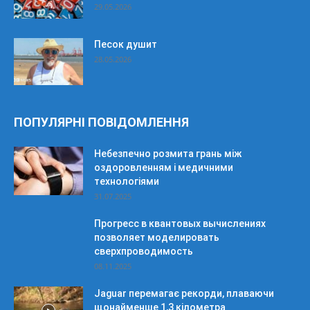
29.05.2026
Песок душит
28.05.2026
ПОПУЛЯРНІ ПОВІДОМЛЕННЯ
Небезпечно розмита грань між
оздоровленням і медичними
технологіями
31.07.2025
Прогресс в квантовых вычислениях
позволяет моделировать
сверхпроводимость
08.11.2025
Jaguar перемагає рекорди, плаваючи
щонайменше 1,3 кілометра