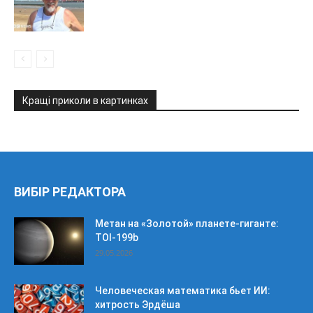
Кращі приколи в картинках
ВИБІР РЕДАКТОРА
Метан на «Золотой» планете-гиганте:
TOI-199b
29.05.2026
Человеческая математика бьет ИИ:
хитрость Эрдёша