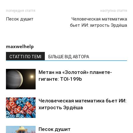
попередня стаття
наступна стаття
Песок душит
Человеческая математика
бьет ИИ: хитрость Эрдёша
maxwelhelp
СТАТТІ ПО ТЕМІ
БІЛЬШЕ ВІД АВТОРА
Метан на «Золотой» планете-
гиганте: TOI-199b
Человеческая математика бьет ИИ:
хитрость Эрдёша
Песок душит