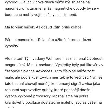
výhodou. Jejich vlnová délka může být snížena na
nanometry. To znamená, že magnetické obvody by se v
budoucnu mohly vejít na čipy smartphonů.
Má to však háček. Až dosud „žili“ příliš krátce.
Pár set nanosekund? Není to užitečné pro seriózní
výpočty.
Ale ne teď. Tým vedený Wehnerem zaznamenal životnost
magnonů až 18 mikrosekund. Výsledky byly publikovány v
časopise
Science Advances
. Toto číslo se může zdát
malé, ale podle kvantových měřítek je to věčnost. Nyní se
tato buzení chovají méně jako tlumený signál a více jako
robustní supravodivé qubity, které pohánějí dnešní
vysoce výkonné procesory. Možná jsme na pokraji
kvantového počítače dostatečně malého, aby se vešel na