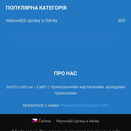
ПОПУЛЯРНА КАТЕГОРІЯ
Nejnovější zprávy a články
603
ПРО НАС
Sortis.com.ua - Cайт с прикольними картинками, кращими
приколами
зв'язатися з нами:
maxwelhelp@gmail.com
Čeština
Nejnovější zprávy a články