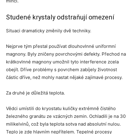
minci.
Studené krystaly odstraňují omezení
Situaci dramaticky změnily dvě techniky.
Nejprve tým přestal používat dlouhovlnné uniformní
magnony. Byly zničeny povrchovými defekty. Přechod na
krátkovlnné magnony umožnil tyto interference zcela
obejít. Dříve problémy s povrchem zabíjely životnost
částic dříve, než mohly nastat nějaké zajímavé procesy.
Za druhé je důležitá teplota.
Vědci umístili do kryostatu kuličky extrémně čistého
železného granátu ze vzácných zemin. Ochladili je na 30
milikelvinů, což byla teplota sotva nad absolutní nulou.
Teplo je zde hlavním nepřítelem. Tepelné procesy