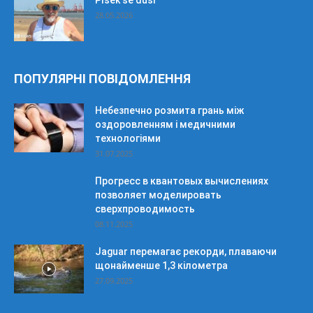
Písek se dusí
28.05.2026
ПОПУЛЯРНІ ПОВІДОМЛЕННЯ
Небезпечно розмита грань між
оздоровленням і медичними
технологіями
31.07.2025
Прогресс в квантовых вычислениях
позволяет моделировать
сверхпроводимость
08.11.2025
Jaguar перемагає рекорди, плаваючи
щонайменше 1,3 кілометра
27.09.2025