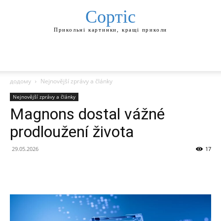
Сортіс
Прикольні картинки, кращі приколи
додому
Nejnovější zprávy a články
Nejnovější zprávy a články
Magnons dostal vážné
prodloužení života
29.05.2026
17