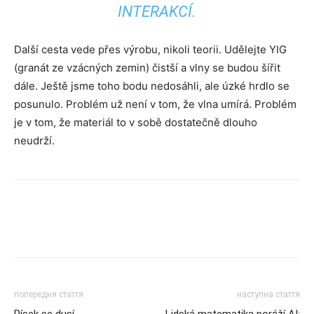
INTERAKCÍ.
Další cesta vede přes výrobu, nikoli teorii. Udělejte YIG
(granát ze vzácných zemin) čistší a vlny se budou šířit
dále. Ještě jsme toho bodu nedosáhli, ale úzké hrdlo se
posunulo. Problém už není v tom, že vlna umírá. Problém
je v tom, že materiál to v sobě dostatečně dlouho
neudrží.
попередня стаття
наступна стаття