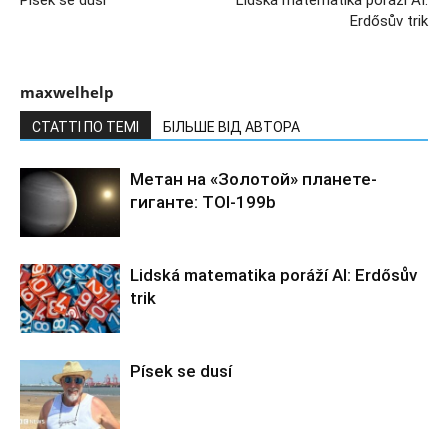
Písek se dusí
Lidská matematika poráží AI:
Erdősův trik
maxwelhelp
СТАТТІ ПО ТЕМІ
БІЛЬШЕ ВІД АВТОРА
Метан на «Золотой» планете-
гиганте: TOI-199b
Lidská matematika poráží AI: Erdősův
trik
Písek se dusí