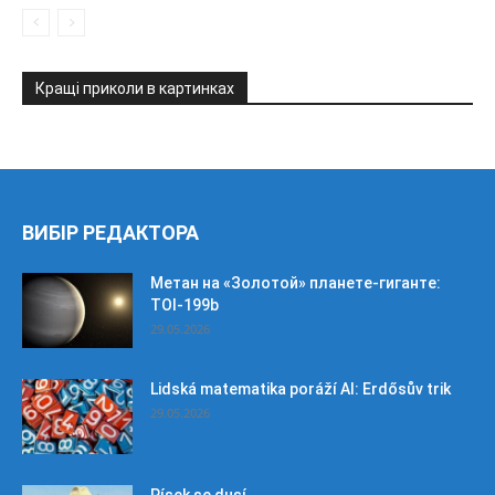
Кращі приколи в картинках
ВИБІР РЕДАКТОРА
Метан на «Золотой» планете-гиганте:
TOI-199b
29.05.2026
Lidská matematika poráží AI: Erdősův trik
29.05.2026