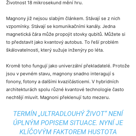
Životnost 18 mikrosekund mění hru.
Magnony již nejsou slabým článkem. Stávají se z nich
vzpomínky. Stávají se komunikačními kanály. Jedna
magnetická čára může propojit stovky qubitů. Můžete si
to představit jako kvantový autobus. To řeší problém
škálovatelnosti, který sužuje inženýry po léta.
Kromě toho fungují jako univerzální překladatelé. Protože
jsou v pevném stavu, magnony snadno interagují s
fonony, fotony a dalšími kvazičásticemi. V hybridních
architekturách spolu různé kvantové technologie často
nechtějí mluvit. Magnoni překlenují tuto mezeru.
TERMÍN „ULTRADLOUHÝ ŽIVOT“ NENÍ
ÚPLNÝM POPISEM SITUACE. NYNÍ JE
KLÍČOVÝM FAKTOREM HUSTOTA