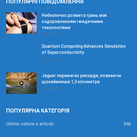
ПОПУЛЯРНІ ПОВІДОМЛЕННЯ
Небезпечно розмита грань між
оздоровленням і медичними
технологіями
31.07.2025
Quantum Computing Advances Simulation
of Superconductivity
08.11.2025
Jaguar перемагає рекорди, плаваючи
щонайменше 1,3 кілометра
27.09.2025
ПОПУЛЯРНА КАТЕГОРІЯ
Ultime notizie e articoli
596