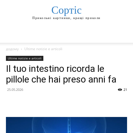
Сортіс
Прикольні картинки, кращі приколи
додому
Ultime notizie e articoli
Ultime notizie e articoli
Il tuo intestino ricorda le
pillole che hai preso anni fa
25.05.2026
21