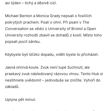
asi týden – tichý a děsivě cizí.
Michael Benton a Monica Grady nepsali o fosiliích
pokrytých prachem. Psali o ohni. Při psaní v
The
Conversation
se vědci z University of Bristol a Open
University rozhodli zbavit se dohadů z kostí. Místo toho
popsali
pocit
zániku.
Kdybyste byli blízko dopadu, viděli byste to přicházet.
Jasná ohnivá koule. Zvuk není tupé žuchnutí, ale
praskavý zvuk následovaný rázovou vlnou. Tento hluk si
nestihnete uvědomit – jednoduše se zničíte. Vyhoří do
základů.
Uplyne pět minut.