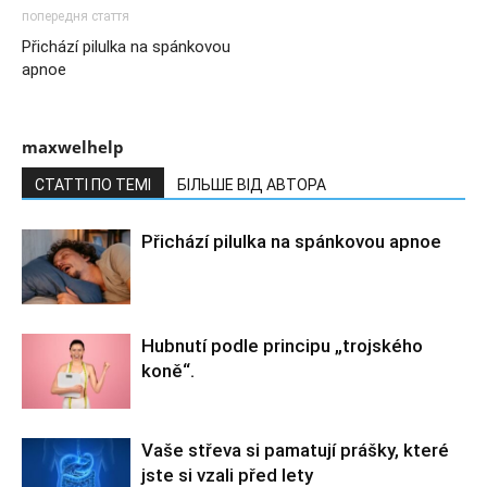
попередня стаття
Přichází pilulka na spánkovou
apnoe
maxwelhelp
СТАТТІ ПО ТЕМІ
БІЛЬШЕ ВІД АВТОРА
Přichází pilulka na spánkovou apnoe
Hubnutí podle principu „trojského
koně“.
Vaše střeva si pamatují prášky, které
jste si vzali před lety