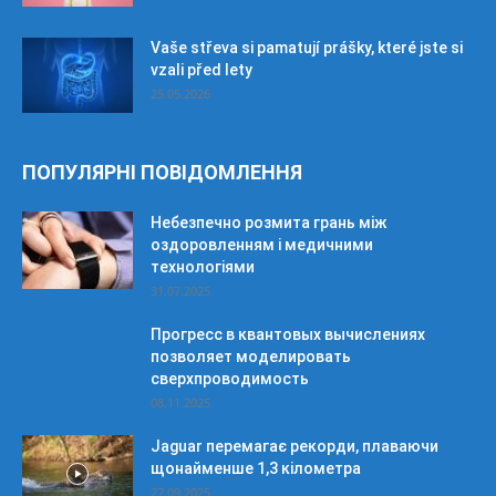
Vaše střeva si pamatují prášky, které jste si
vzali před lety
25.05.2026
ПОПУЛЯРНІ ПОВІДОМЛЕННЯ
Небезпечно розмита грань між
оздоровленням і медичними
технологіями
31.07.2025
Прогресс в квантовых вычислениях
позволяет моделировать
сверхпроводимость
08.11.2025
Jaguar перемагає рекорди, плаваючи
щонайменше 1,3 кілометра
27.09.2025