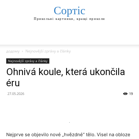
Сортіс
Прикольні картинки, кращі приколи
додому
Nejnovější zprávy a články
Nejnovější zprávy a články
Ohnivá koule, která ukončila
éru
27.05.2026
19
Nejprve se objevilo nové „hvězdné“ tělo. Visel na obloze