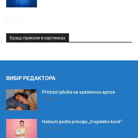
Кращі приколи в картинках
ВИБІР РЕДАКТОРА
Přichází pilulka na spánkovou apnoe
26.05.2026
Hubnutí podle principu „trojského koně“.
25.05.2026