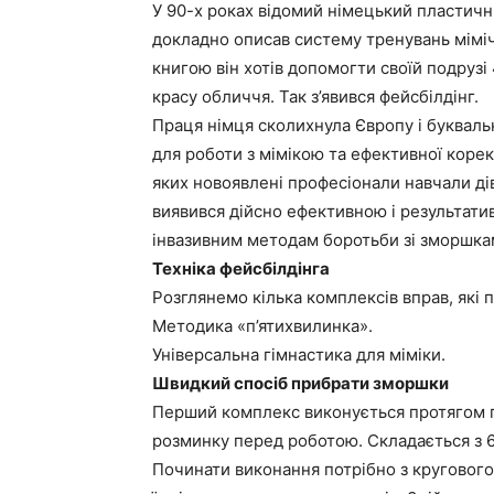
У 90-х роках відомий німецький пластичний
докладно описав систему тренувань мімічн
книгою він хотів допомогти своїй подрузі 
красу обличчя. Так з’явився фейсбілдінг.
Праця німця сколихнула Європу і букваль
для роботи з мімікою та ефективної корекц
яких новоявлені професіонали навчали дів
виявився дійсно ефективною і результат
інвазивним методам боротьби зі зморшка
Техніка фейсбілдінга
Розглянемо кілька комплексів вправ, які п
Методика «п’ятихвилинка».
Універсальна гімнастика для міміки.
Швидкий спосіб прибрати зморшки
Перший комплекс виконується протягом п’
розминку перед роботою. Складається з 6
Починати виконання потрібно з кругово