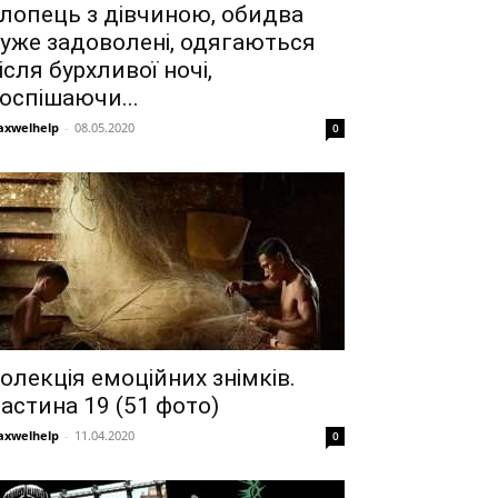
лопець з дівчиною, обидва
уже задоволені, одягаються
ісля бурхливої ночі,
оспішаючи...
xwelhelp
-
08.05.2020
0
олекція емоційних знімків.
астина 19 (51 фото)
xwelhelp
-
11.04.2020
0