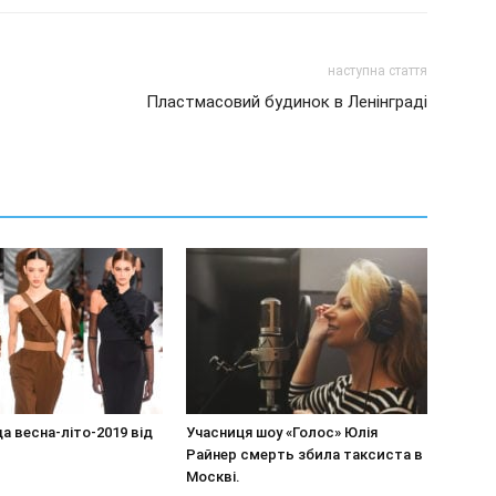
наступна стаття
Пластмасовий будинок в Ленінграді
а весна-літо-2019 від
Учасниця шоу «Голос» Юлія
Райнер смерть збила таксиста в
Москві.