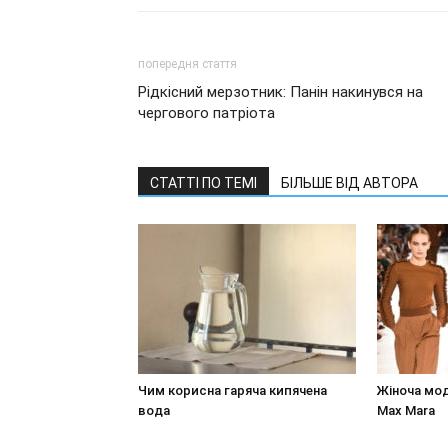
попередня стаття
Рідкісний мерзотник: Панін накинувся на
чергового патріота
СТАТТІ ПО ТЕМІ
БІЛЬШЕ ВІД АВТОРА
Чим корисна гаряча кипячена
Жіноча мод
вода
Max Mara