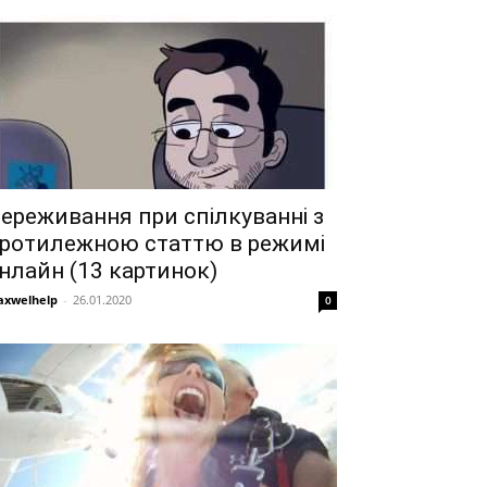
ереживання при спілкуванні з
ротилежною статтю в режимі
нлайн (13 картинок)
xwelhelp
-
26.01.2020
0