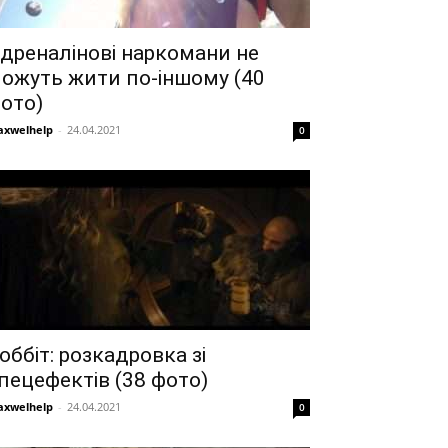
дреналінові наркомани не
ожуть жити по-іншому (40
ото)
xwelhelp
-
24.04.2021
0
оббіт: розкадровка зі
пецефектів (38 фото)
xwelhelp
-
24.04.2021
0