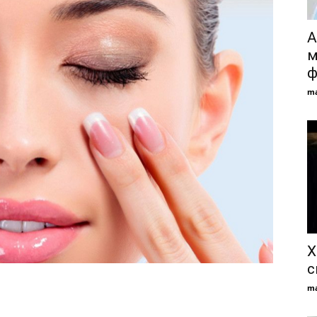
А
м
ф
ma
Х
с
ma