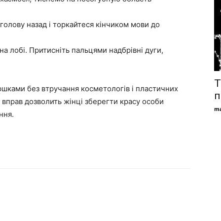
олову назад і торкайтеся кінчиком мови до
 лобі. Притисніть пальцями надбрівні дуги,
Т
ршками без втручання косметологів і пластичних
п
 вправ дозволить жінці зберегти красу особи
ma
ння.