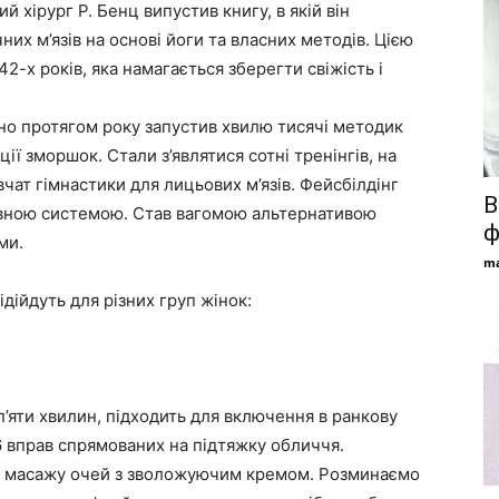
 хірург Р. Бенц випустив книгу, в якій він
их м’язів на основі йоги та власних методів. Цією
42-х років, яка намагається зберегти свіжість і
но протягом року запустив хвилю тисячі методик
ії зморшок. Стали з’являтися сотні тренінгів, на
чат гімнастики для лицьових м’язів. Фейсбілдінг
В
ивною системою. Став вагомою альтернативою
ф
ми.
ma
ідійдуть для різних груп жінок:
яти хвилин, підходить для включення в ранкову
 вправ спрямованих на підтяжку обличчя.
го масажу очей з зволожуючим кремом. Розминаємо