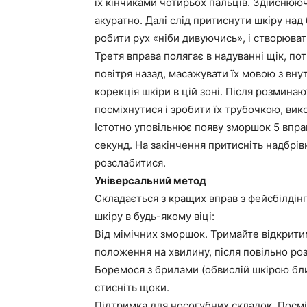
їх кінчиками чотирьох пальців. Здійснююч
акуратно. Далі слід притиснути шкіру над
робити рух «ніби дивуючись», і створюват
Третя вправа полягає в надуванні щік, по
повітря назад, масажувати їх мовою з вн
корекція шкіри в цій зоні. Після розмина
посміхнутися і зробити їх трубочкою, вико
Істотно уповільнює появу зморшок 5 вправа
секунд. На закінчення притисніть надбрівн
розслабитися.
Універсальний метод
Складається з кращих вправ з фейсбілдін
шкіру в будь-якому віці:
Від мімічних зморшок. Тримайте відкритим
положення на хвилину, після повільно ро
Боремося з брилами (обвислій шкірою близ
стисніть щоки.
Підтримка для носогубних складок. Посм