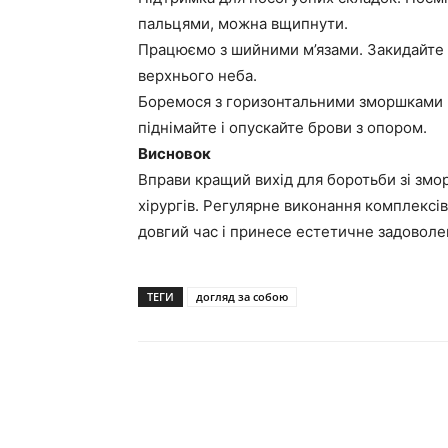
пальцями, можна вщипнути.
Працюємо з шийними м’язами. Закидайте г
верхнього неба.
Боремося з горизонтальними зморшками на
піднімайте і опускайте брови з опором.
Висновок
Вправи кращий вихід для боротьби зі змо
хірургів. Регулярне виконання комплексів
довгий час і принесе естетичне задоволе
ТЕГИ
догляд за собою