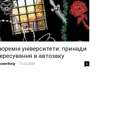
юремні університети: принади
ересування в автозаку
xwelhelp
-
15.02.2020
0