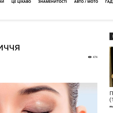
НИ
ЦЕ ЦІКАВО
ЗНАМЕНИТОСТІ
АВТО / МОТО
ГАД
иччя
474
П
(
ma