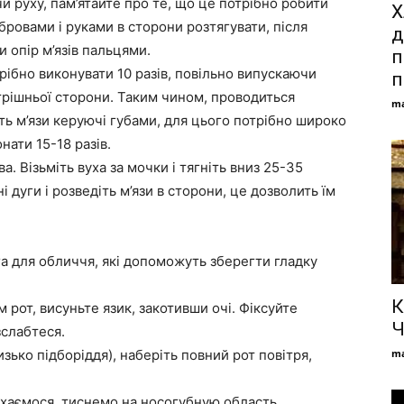
и руху, пам’ятайте про те, що це потрібно робити
Х
 бровами і руками в сторони розтягувати, після
д
и опір м’язів пальцями.
п
трібно виконувати 10 разів, повільно випускаючи
п
утрішньої сторони. Таким чином, проводиться
ma
ють м’язи керуючі губами, для цього потрібно широко
нати 15-18 разів.
. Візьміть вуха за мочки і тягніть вниз 25-35
і дуги і розведіть м’язи в сторони, це дозволить їм
га для обличчя, які допоможуть зберегти гладку
К
 рот, висуньте язик, закотивши очі. Фіксуйте
Ч
зслабтеся.
ько підборіддя), наберіть повний рот повітря,
ma
іхаємося, тиснемо на носогубную область