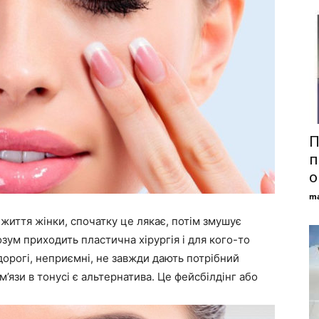
П
п
о
ma
иття жінки, спочатку це лякає, потім змушує
зум приходить пластична хірургія і для кого-то
дорогі, неприємні, не завжди дають потрібний
м’язи в тонусі є альтернатива. Це фейсбілдінг або