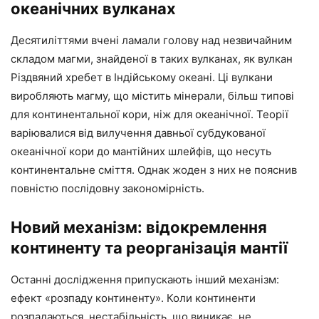
океанічних вулканах
Десятиліттями вчені ламали голову над незвичайним
складом магми, знайденої в таких вулканах, як вулкан
Різдвяний хребет в Індійському океані. Ці вулкани
виробляють магму, що містить мінерали, більш типові
для континентальної кори, ніж для океанічної. Теорії
варіювалися від вилучення давньої субдукованої
океанічної кори до мантійних шлейфів, що несуть
континентальне сміття. Однак жоден з них не пояснив
повністю послідовну закономірність.
Новий механізм: відокремлення
континенту та реорганізація мантії
Останні дослідження припускають інший механізм:
ефект «розпаду континенту». Коли континенти
розпадаються, нестабільність, що виникає, не