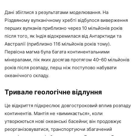
Дані збіглися з результатами моделювання. На
Різдвяному вулканічному хребті відбулося виверження
перших вулканів приблизно через 10 мільйонів років
після того, як Індія відокремилася від Антарктиди та
Австралії (приблизно 116 мільйонів років тому).
Первісна магма була багата континентальними
мінералами, пік яких досягав протягом 40–60 мільйонів
років після розпаду, перш ніж поступово набувати
океанічного складу.
Тривале геологічне відлуння
Це відкриття підкреслює довгостроковий вплив розпаду
континентів. Мантія не «вимикається», коли
утворюються нові океанські басейни; він продовжує
реорганізовуватися, транспортуючи збагачений