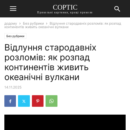
СОРТІС
Прикольні картинки, кращі приколи
додому
Без рубрики
Відлуння стародавніх розломів: як розпад
континентів живить океанічні вулкани
Без рубрики
Відлуння стародавніх
розломів: як розпад
континентів живить
океанічні вулкани
14.11.2025