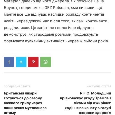
матеріал далеко від його джерела. Як пояснює Саша
Брунет, геодинамік з GFZ Potsdam, «ми виявили, що
мантія все ще відчуває наслідки розпаду континентів
навіть через довгий час після того, як самі континенти
розділилися». Це запізніле геологічне відлуння
демонструє, як стародавні розломи продовжують
формувати вулканічну активність через мільйони років.
попередня стаття
наступна стаття
Британські лікарні
R.F.C. Молодший
готуються до сезону
врівноважує угоду Трампа з
важкого грипу через
ліками від ожиріння:
поширення мутованого
ходіння по канату в галузі
штаму
охорони здоров’я