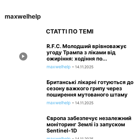
maxwelhelp
СТАТТІ ПО ТЕМІ
R.F.C. Молодший врівноважує
угоду Трампа з ліками від
ожиріння: ходіння по...
maxwelhelp
-
14.11.2025
Британські лікарні готуються до
сезону важкого грипу через
поширення мутованого штаму
maxwelhelp
-
14.11.2025
Європа забезпечує незалежний
моніторинг Землі із запуском
Sentinel-1D
maxwelhelp
-
14.11.2025