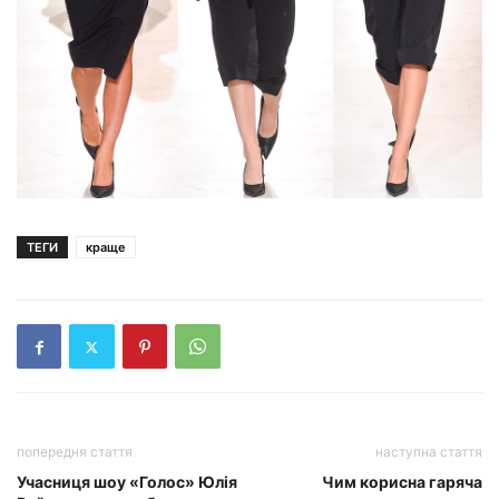
ТЕГИ
краще
попередня стаття
наступна стаття
Учасниця шоу «Голос» Юлія
Чим корисна гаряча