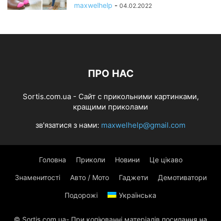
maxwelhelp
-
04.02.2022
ПРО НАС
Sortis.com.ua - Cайт с прикольними картинками,
кращими приколами
зв'язатися з нами:
maxwelhelp@gmail.com
Головна
Приколи
Новини
Це цікаво
Знаменитості
Авто / Мото
Гаджети
Демотиватори
Подорожі
Українська
© Sortis.com.ua- При копіюванні матеріалів посилання на