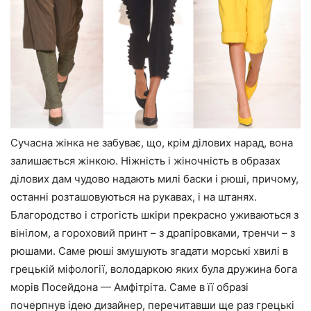
Сучасна жінка не забуває, що, крім ділових нарад, вона
залишається жінкою. Ніжність і жіночність в образах
ділових дам чудово надають милі баски і рюші, причому,
останні розташовуються на рукавах, і на штанях.
Благородство і строгість шкіри прекрасно уживаються з
вінілом, а гороховий принт – з драпіровками, тренчи – з
рюшами. Саме рюші змушують згадати морські хвилі в
грецькій міфології, володаркою яких була дружина бога
морів Посейдона — Амфітріта. Саме в її образі
почерпнув ідею дизайнер, перечитавши ще раз грецькі