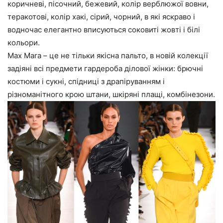
коричневі, пісочний, бежевий, колір верблюжої вовни,
теракотові, колір хакі, сірий, чорний, в які яскраво і
водночас елегантно вписуються соковиті жовті і білі
кольори.
Max Mara – це не тільки якісна пальто, в новій колекції
задіяні всі предмети гардероба ділової жінки: брючні
костюми і сукні, спідниці з драпіруванням і
різноманітного крою штани, шкіряні плащі, комбінезони.