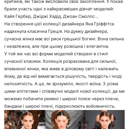
критиків, які також висловили своє захоплення. У показі
брали участь одні з найкрасивіших дівчат-моделей:
Кайя Гербер, Джіджі Хадід, Джоан Смоллс…
На створення цієї колекції дизайнера Яна Гріффітса
надихнула класична Греція. На думку дизайнера,
сучасна жінка має всі риси грецької богині. Вона сильна
і незалежна, але при цьому розкішна і елегантна.
У той же час всі форми моделей створені в стилі
сучасної класики. Колекція розрахована для сильної,
впевненої жінки, яка живе в діловому світі і належить
йому, де від неї вимагається рішучість, твердість і іноді
непохитність. А це, як зрозуміло, якості воїна. З усіма
цими епітетами і співзвучні моделі нової колекції, де ми
можемо побачити ремені і широкі пояси через плече,
бандани і широкі плечі, підкреслюють войовничість.