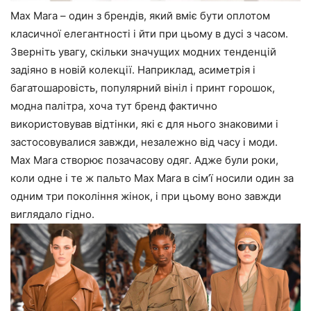
Max Mara – один з брендів, який вміє бути оплотом
класичної елегантності і йти при цьому в дусі з часом.
Зверніть увагу, скільки значущих модних тенденцій
задіяно в новій колекції. Наприклад, асиметрія і
багатошаровість, популярний вініл і принт горошок,
модна палітра, хоча тут бренд фактично
використовував відтінки, які є для нього знаковими і
застосовувалися завжди, незалежно від часу і моди.
Max Mara створює позачасову одяг. Адже були роки,
коли одне і те ж пальто Max Mara в сім’ї носили один за
одним три покоління жінок, і при цьому воно завжди
виглядало гідно.