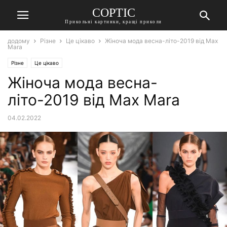
СОРТІС
Прикольні картинки, кращі приколи
додому
Різне
Це цікаво
Жіноча мода весна-літо-2019 від Max
Mara
Різне
Це цікаво
Жіноча мода весна-
літо-2019 від Max Mara
04.02.2022