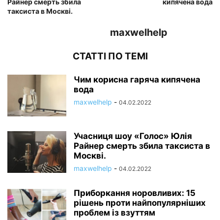
Райнер смерть збила
кипячена вода
таксиста в Москві.
maxwelhelp
СТАТТІ ПО ТЕМІ
Чим корисна гаряча кипячена
вода
maxwelhelp
-
04.02.2022
Учасниця шоу «Голос» Юлія
Райнер смерть збила таксиста в
Москві.
maxwelhelp
-
04.02.2022
Приборкання норовливих: 15
рішень проти найпопулярніших
проблем із взуттям