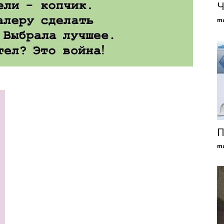
Ч
ma
П
ma