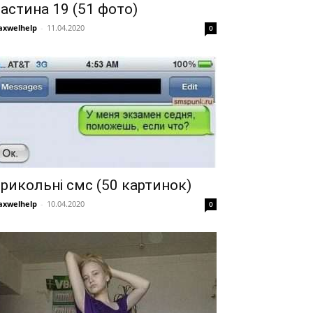
астина 19 (51 фото)
xwelhelp
-
11.04.2020
0
рикольні смс (50 картинок)
xwelhelp
-
10.04.2020
0