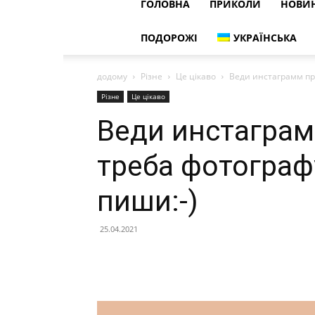
ГОЛОВНА
ПРИКОЛИ
НОВИ
ПОДОРОЖІ
УКРАЇНСЬКА
додому
Різне
Це цікаво
Веди инстаграмм пр
Різне
Це цікаво
Веди инстаграм
треба фотограф
пиши:-)
25.04.2021