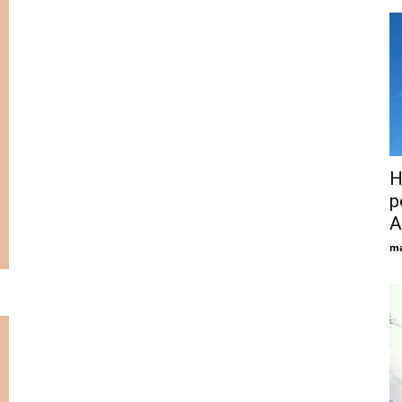
Н
р
А
ma