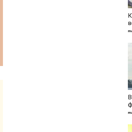
К
в
ma
В
ф
ma