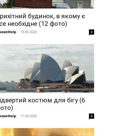
рихітний будинок, в якому є
се необхідне (12 фото)
xwelhelp
-
19.05.2020
0
ідвертий костюм для бігу (6
ото)
xwelhelp
-
11.04.2020
0