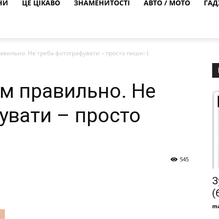
НИ
ЦЕ ЦІКАВО
ЗНАМЕНИТОСТІ
АВТО / МОТО
ГАД
авильно. Не треба фотографувати – просто пиши:-)
м правильно. Не
увати – просто
545
З
(
ma