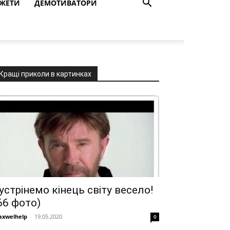
ЖЕТИ
ДЕМОТИВАТОРИ
Кращі приколи в картинках
устрінемо кінець світу весело!
66 фото)
xwelhelp
-
19.05.2020
0