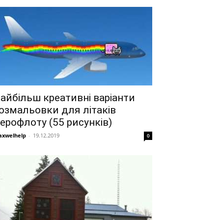
айбільш креативні варіанти
озмальовки для літаків
ерофлоту (55 рисунків)
xwelhelp
-
19.12.2019
0