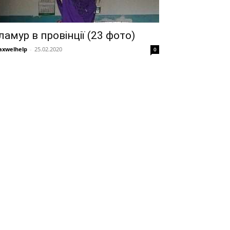
ламур в провінції (23 фото)
xwelhelp
-
25.02.2020
0