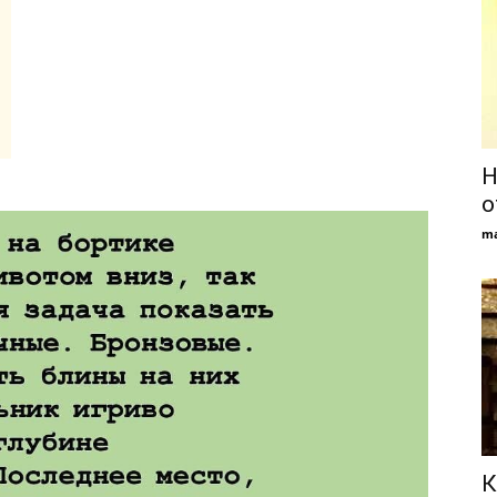
Н
о
ma
К