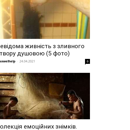
евідома живність з зливного
твору душовою (5 фото)
xwelhelp
-
24.04.2021
0
олекція емоційних знімків.