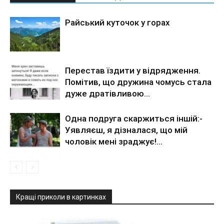
Райський куточок у горах
Перестав їздити у відрядження.
Помітив, що дружина чомусь стала
дуже дратівливою…
Одна подруга скаржиться іншій:-
Уявляєш, я дізналася, що мій
чоловік мені зраджує!…
Кращі приколи в картинках