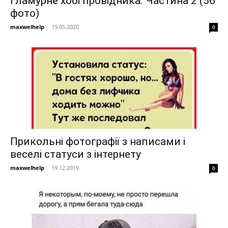
Гламурне хобі провідника. Частина 2 (56
фото)
maxwelhelp
-
19.05.2020
0
Прикольні фотографії з написами і
веселі статуси з інтернету
maxwelhelp
-
19.12.2019
0