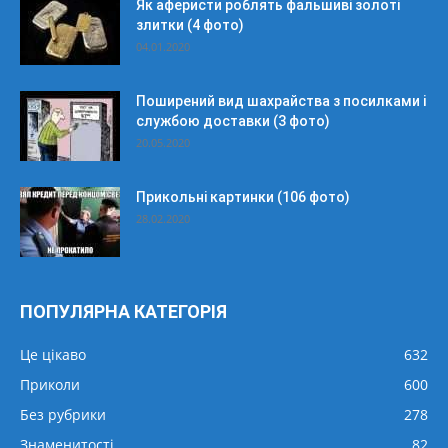
Як аферисти роблять фальшиві золоті
злитки (4 фото)
04.01.2020
Поширений вид шахрайства з посилками і
службою доставки (3 фото)
20.05.2020
Прикольні картинки (106 фото)
28.02.2020
ПОПУЛЯРНА КАТЕГОРІЯ
Це цікаво
632
Приколи
600
Без рубрики
278
Знаменитості
82