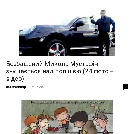
Безбашений Микола Мустафін
знущається над поліцією (24 фото +
відео)
maxwelhelp
-
19.05.2020
0