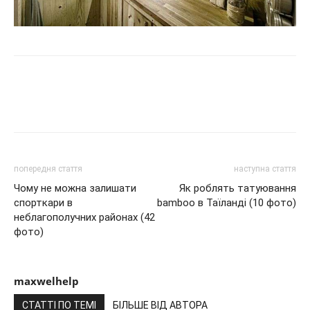
попередня стаття
наступна стаття
Чому не можна залишати
Як роблять татуювання
спорткари в
bamboo в Таїланді (10 фото)
неблагополучних районах (42
фото)
maxwelhelp
СТАТТІ ПО ТЕМІ
БІЛЬШЕ ВІД АВТОРА