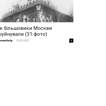
к більшовики Москви
руйнували (31 фото)
xwelhelp
-
19.05.2020
0