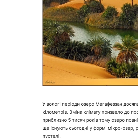
У вологі періоди озеро Мегафеззан досяг
кілометрів. Зміна клімату призвело до по
приблизно 5 тисяч років тому озеро повн
ще існують сьогодні у формі мікро-озер, 
пустелі.