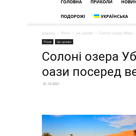
ГОЛОВНА
ПРИКОЛИ
НОВИ
ПОДОРОЖІ
УКРАЇНСЬКА
додому
Різне
Це цікаво
Солоні озера Убарі 
Різне
Це цікаво
Солоні озера У
оази посеред в
01.10.2021