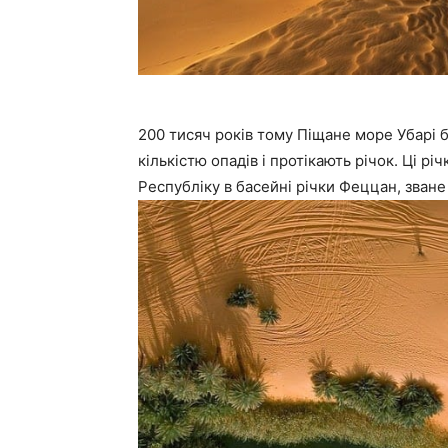
200 тисяч років тому Піщане море Убарі 
кількістю опадів і протікають річок. Ці р
Республіку в басейні річки Феццан, зване