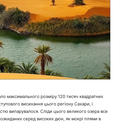
ало максимального розміру 120 тисяч квадратних
ступового висихання цього регіону Сахари, і
істю випарувалося. Сліди цього великого озера все
розкиданих серед високих дюн, як мокрі плями в