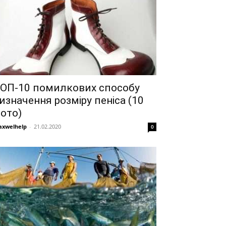
ОП-10 помилкових способу
изначення розміру пеніса (10
ото)
xwelhelp
-
21.02.2020
0