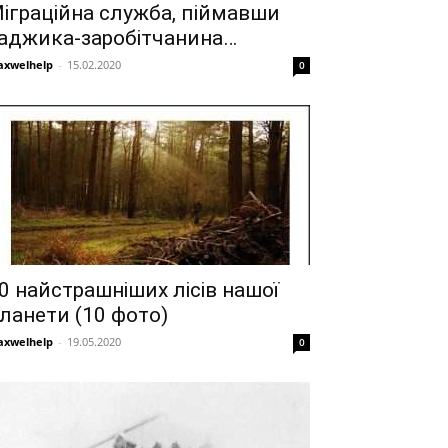
іграційна служба, піймавши
аджика-заробітчанина…
xwelhelp
-
15.02.2020
0
0 найстрашніших лісів нашої
ланети (10 фото)
xwelhelp
-
19.05.2020
0