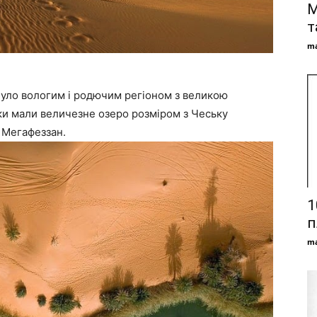
М
т
ma
було вологим і родючим регіоном з великою
ічки мали величезне озеро розміром з Чеську
 Мегафеззан.
1
п
ma