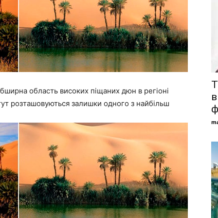
Т
обширна область високих піщаних дюн в регіоні
в
 тут розташовуються залишки одного з найбільш
ф
ma