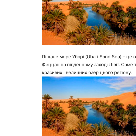
Піщане море Убарі (Ubari Sand Sea) – це 
Феццан на південному заході Лівії. Саме
красивих і величних озер цього регіону.