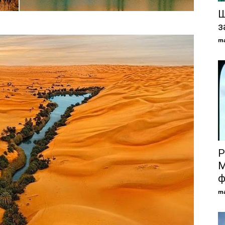
Щ
з
ma
Р
М
ф
ma