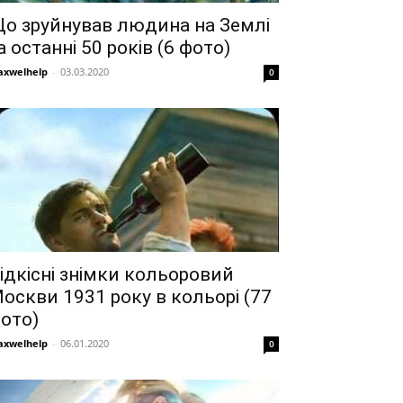
о зруйнував людина на Землі
а останні 50 років (6 фото)
xwelhelp
-
03.03.2020
0
ідкісні знімки кольоровий
оскви 1931 року в кольорі (77
ото)
xwelhelp
-
06.01.2020
0