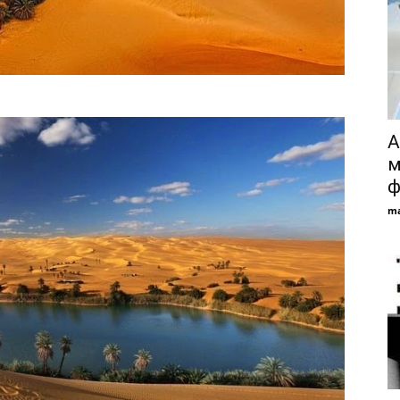
А
м
ф
ma