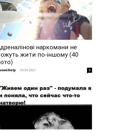
дреналінові наркомани не
ожуть жити по-іншому (40
ото)
xwelhelp
-
24.04.2021
0