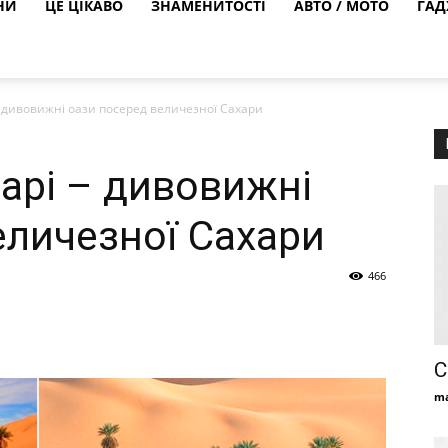
НИ
ЦЕ ЦІКАВО
ЗНАМЕНИТОСТІ
АВТО / МОТО
ГАД
– дивовижні оази посеред величезної Сахари
барі – дивовижні
еличезної Сахари
466
С
ma