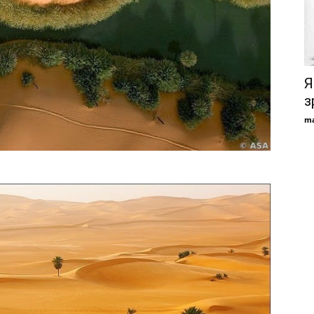
Я
з
ma