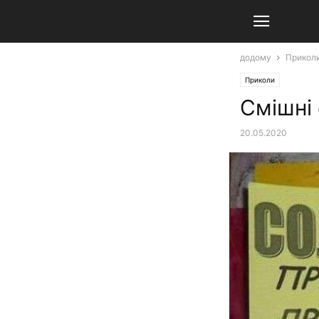
додому
Прикол
Приколи
Смішні
20.05.2020