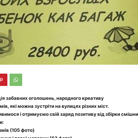
ія забавних оголошень, народного креативу
мів, які можна зустріти на вулицях різних міст.
вимося і отримуємо свій заряд позитиву від збірки смішни
и:
змів (105 фото)