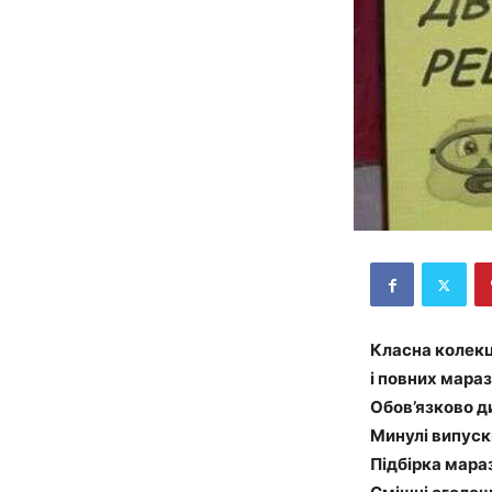
Класна колекц
і повних мараз
Обов’язково ди
Минулі випуск
Підбірка мара