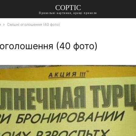
СОРТІС
Прикольні картинки, кращі приколи
и
Смішні оголошення (40 фото)
 оголошення (40 фото)