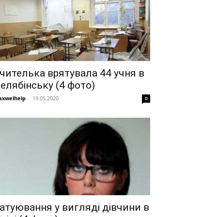
чителька врятувала 44 учня в
елябінську (4 фото)
xwelhelp
-
19.05.2020
0
атуювання у вигляді дівчини в