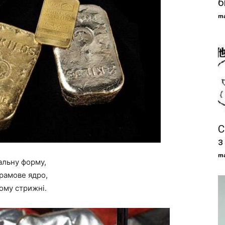
б
ma
С
з
ma
альну форму,
рамове ядро,
ому стрижні.