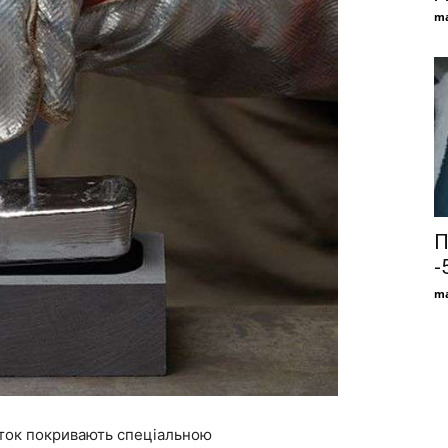
ma
П
-
ma
иток покривають спеціальною