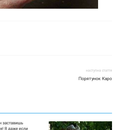
наступна стаття
Порятунок Каро