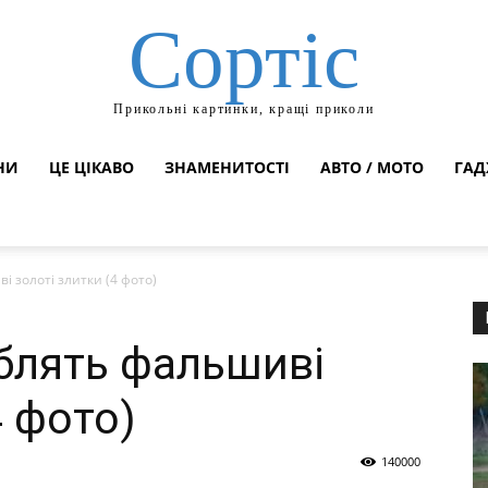
Сортіс
Прикольні картинки, кращі приколи
НИ
ЦЕ ЦІКАВО
ЗНАМЕНИТОСТІ
АВТО / МОТО
ГАД
 золоті злитки (4 фото)
блять фальшиві
4 фото)
140000