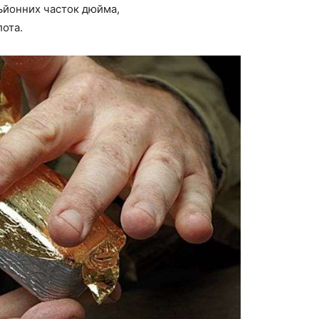
ьйонних часток дюйма,
лота.