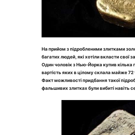
На прийом з підробленими злитками зол
багатих людей, які хотіли вкласти свої
Один чоловік з Нью-Йорка купив кілька 
вартість яких в цілому склала майже 72 
Факт можливості придбання такої підроб
фальшивих злитках були вибиті навіть с