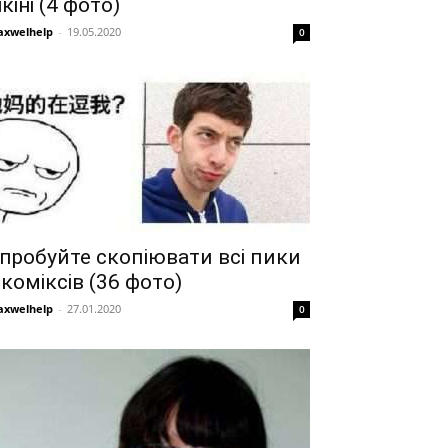
ікіні (4 фото)
xwelhelp
-
19.05.2020
0
пробуйте скопіювати всі пики
 коміксів (36 фото)
xwelhelp
-
27.01.2020
0