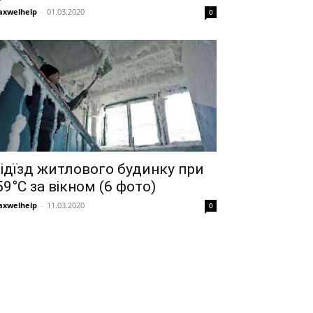
xwelhelp
-
01.03.2020
0
ідїзд житлового будинку при
59°C за вікном (6 фото)
xwelhelp
-
11.03.2020
0