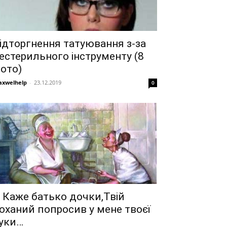
ідторгнення татуювання з-за
естерильного інструменту (8
ото)
xwelhelp
-
23.12.2019
0
 Каже батько дочки,Твій
оханий попросив у мене твоєї
уки…