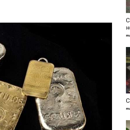
С
н
ma
С
ma