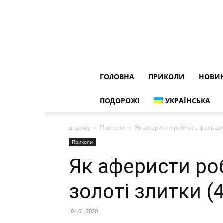
ГОЛОВНА
ПРИКОЛИ
НОВИ
ПОДОРОЖІ
УКРАЇНСЬКА
додому
Приколи
Як аферисти роблять фальшиві
Приколи
Як аферисти ро
золоті злитки (
04.01.2020