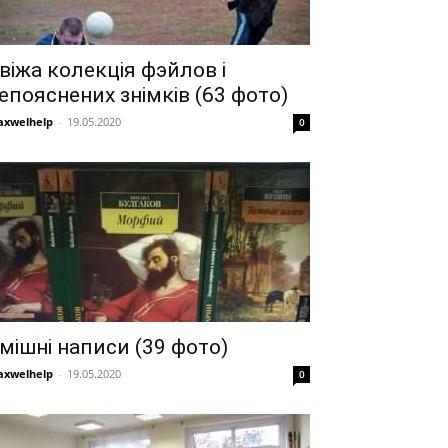
віжа колекція фэйлов і
епояснених знімків (63 фото)
xwelhelp
-
19.05.2020
0
мішні написи (39 фото)
xwelhelp
-
19.05.2020
0