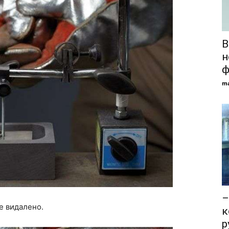
В
н
ф
ma
–
е видалено.
к
р