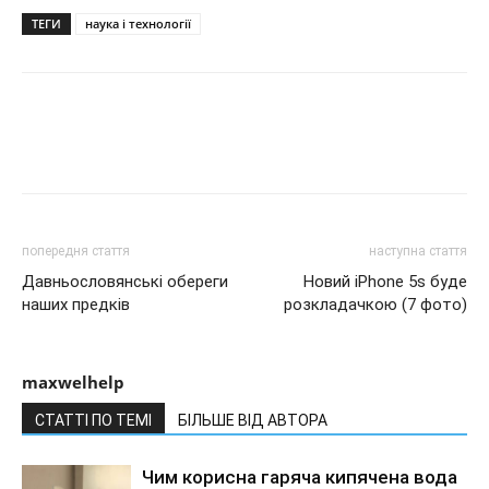
ТЕГИ
наука і технології
попередня стаття
наступна стаття
Давньословянські обереги
Новий iPhone 5s буде
наших предків
розкладачкою (7 фото)
maxwelhelp
СТАТТІ ПО ТЕМІ
БІЛЬШЕ ВІД АВТОРА
Чим корисна гаряча кипячена вода