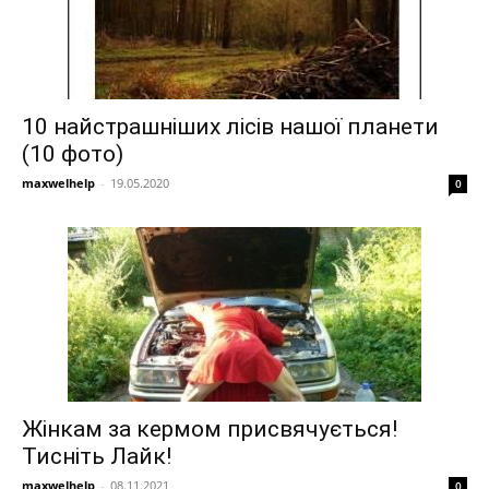
10 найстрашніших лісів нашої планети
(10 фото)
maxwelhelp
-
19.05.2020
0
Жінкам за кермом присвячується!
Тисніть Лайк!
maxwelhelp
-
08.11.2021
0