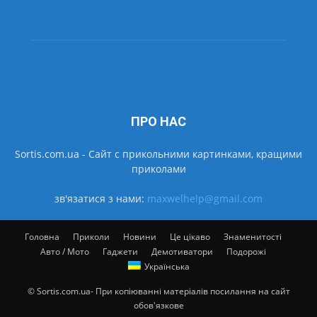
ПРО НАС
Sortis.com.ua - Cайт с прикольними картинками, кращими
приколами
зв'язатися з нами:
maxwelhelp@gmail.com
Головна
Приколи
Новини
Це цікаво
Знаменитості
Авто / Мото
Гаджети
Демотиватори
Подорожі
Українська
© Sortis.com.ua- При копіюванні матеріалів посилання на сайт
обов'язкове