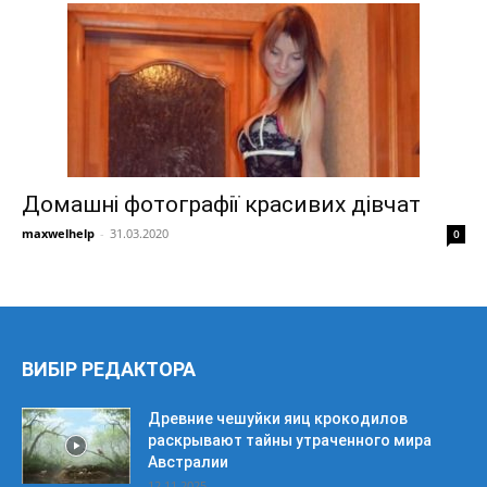
Домашні фотографії красивих дівчат
maxwelhelp
-
31.03.2020
0
ВИБІР РЕДАКТОРА
Древние чешуйки яиц крокодилов
раскрывают тайны утраченного мира
Австралии
12.11.2025