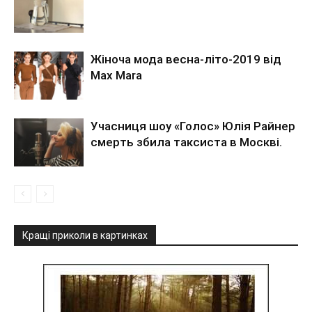
Жіноча мода весна-літо-2019 від
Max Mara
Учасниця шоу «Голос» Юлія Райнер
смерть збила таксиста в Москві.
Кращі приколи в картинках