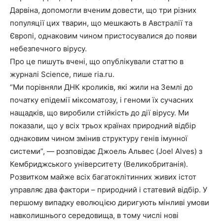
Дарвіна, допомогли вченим довести, що три різних
популяції цих тварин, що мешкають в Австралії та
Європі, однаковим чином пристосувалися до появи
небезпечного вірусу.
Про це пишуть вчені, що опублікували статтю в
журналі Science, пише ria.ru.
“Ми порівняли ДНК кроликів, які жили на Землі до
початку епідемії міксоматозу, і геноми їх сучасних
нащадків, що виробили стійкість до дії вірусу. Ми
показали, що у всіх трьох країнах природний відбір
однаковим чином змінив структуру генів імунної
системи”, — розповідає Джоель Альвес (Joel Alves) з
Кембриджського університету (Великобританія).
Розвитком майже всіх багатоклітинних живих істот
управляє два фактори – природний і статевий відбір. У
першому випадку еволюцією диригують мінливі умови
навколишнього середовища, в тому числі нові