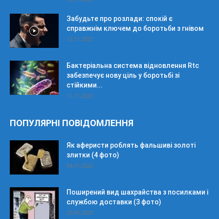
Забудьте про розлади: спокій є
справжнім ключем до боротьби з гнівом
12.11.2025
Бактеріальна система відновлення Rtc
забезпечує нову ціль у боротьбі зі
стійкими...
11.11.2025
ПОПУЛЯРНІ ПОВІДОМЛЕННЯ
Як аферисти роблять фальшиві золоті
злитки (4 фото)
04.01.2020
Поширений вид шахрайства з посилками і
службою доставки (3 фото)
20.05.2020