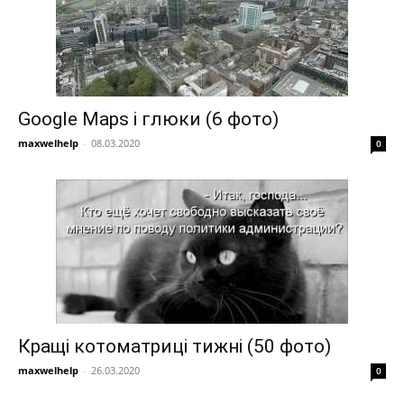
Google Maps і глюки (6 фото)
maxwelhelp
-
08.03.2020
0
Кращі котоматриці тижні (50 фото)
maxwelhelp
-
26.03.2020
0