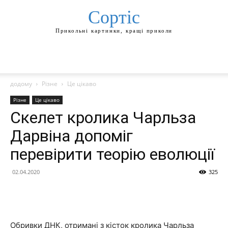
Сортіс
Прикольні картинки, кращі приколи
додому
Різне
Це цікаво
Різне
Це цікаво
Скелет кролика Чарльза
Дарвіна допоміг
перевірити теорію еволюції
02.04.2020
325
Обривки ДНК, отримані з кісток кролика Чарльза