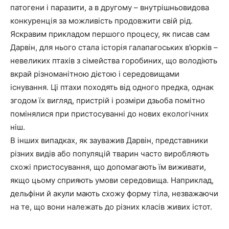
патогени і паразити, а в другому – внутрішньовидова
конкуренція за можливість продовжити свій рід.
Яскравим прикладом першого процесу, як писав сам
Дарвін, для нього стала історія галапагоських в’юрків –
невеликих птахів з сімейства горобиних, що володіють
вкрай різноманітною дієтою і середовищами
існування. Ці птахи походять від одного предка, однак
згодом їх вигляд, пристрій і розміри дзьоба помітно
помінялися при пристосуванні до нових екологічних
ніш.
В інших випадках, як зауважив Дарвін, представники
різних видів або популяцій тварин часто виробляють
схожі пристосування, що допомагають їм виживати,
якщо цьому сприяють умови середовища. Наприклад,
дельфіни й акули мають схожу форму тіла, незважаючи
на те, що вони належать до різних класів живих істот.