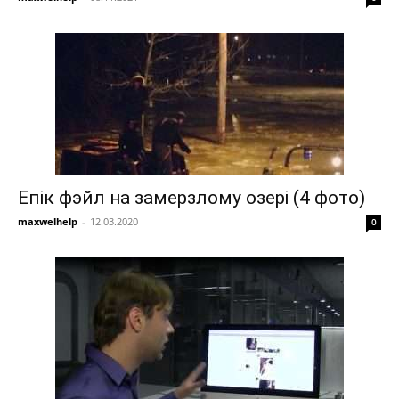
Епік фэйл на замерзлому озері (4 фото)
maxwelhelp
-
12.03.2020
0