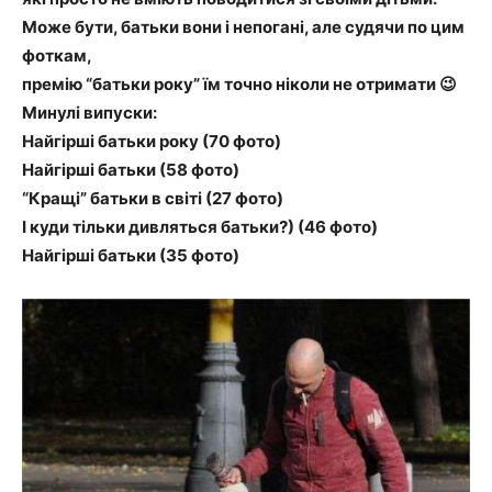
Може бути, батьки вони і непогані, але судячи по цим
фоткам,
премію “батьки року” їм точно ніколи не отримати 😉
Минулі випуски:
Найгірші батьки року (70 фото)
Найгірші батьки (58 фото)
“Кращі” батьки в світі (27 фото)
І куди тільки дивляться батьки?) (46 фото)
Найгірші батьки (35 фото)