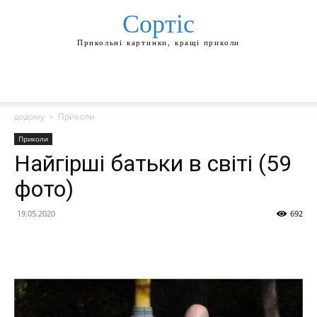
Сортіс
Прикольні картинки, кращі приколи
додому
Приколи
Приколи
Найгірші батьки в світі (59
фото)
19.05.2020
692