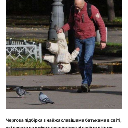
Чергова підбірка з найжахливішими батьками в світі,
які просто не вміють поводитися зі своїми дітьми.