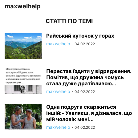
maxwelhelp
СТАТТІ ПО ТЕМІ
Райський куточок у горах
maxwelhelp
-
04.02.2022
Перестав їздити у відрядження.
Помітив, що дружина чомусь
стала дуже дратівливою…
maxwelhelp
-
04.02.2022
Одна подруга скаржиться
іншій:- Уявляєш, я дізналася, що
мій чоловік мені...
maxwelhelp
-
04.02.2022