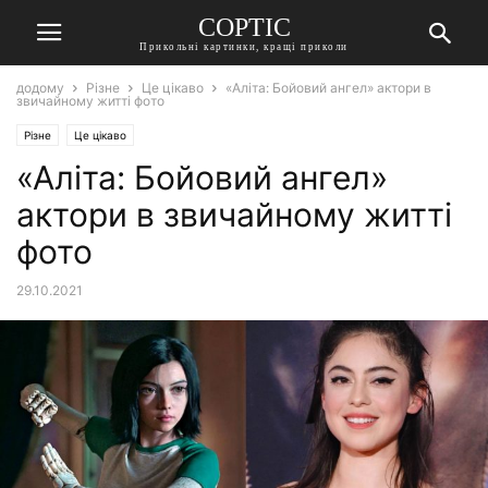
СОРТІС
Прикольні картинки, кращі приколи
додому
Різне
Це цікаво
«Аліта: Бойовий ангел» актори в
звичайному житті фото
Різне
Це цікаво
«Аліта: Бойовий ангел»
актори в звичайному житті
фото
29.10.2021