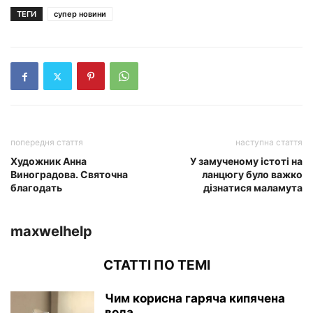
ТЕГИ
супер новини
попередня стаття
наступна стаття
Художник Анна
У замученому істоті на
Виноградова. Святочна
ланцюгу було важко
благодать
дізнатися маламута
maxwelhelp
СТАТТІ ПО ТЕМІ
Чим корисна гаряча кипячена
вода