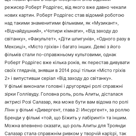
режисер Роберт Родрігес, від якого вже давно чекали
нових картин. Роберт Родрігес став відомий роботою
над такими знаменитими фільмами, як «Музикант»,
«Відчайдушний», «Чотири кімнати», «Від заходу до
світанку», «Факультет», «Діти шпигунів», «Одного разу в
Мексиці», «Місто гріхів» і багато інших. Деякі з його
фільмів стали по-справжньому культовими, однак
Роберт Родрігес вже кілька років, як перестав дивувати
своїх глядачів, знявши в 2014 році тільки «Місто гріхів
2» і випустивши серіал «Від заходу до світанку».
У фільмі виконали головні і другорядні ролі справжні
зірки Голлівуду. Головна роль, роль Алиты, дісталася
актрисі Розі Салазар, яка може бути вам відома по ролі
Лінн у фільмі «Дивергент, глава 2: Инсургент», за роллю
Бренди у фільмі «той, що Біжить у лабіринті» та іншим.
Можна впевнено сказати, що роль Алиты для Троянди
Салазар стала справжнім ривком у творчій кар’єрі, так