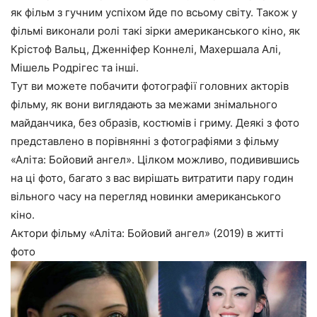
як фільм з гучним успіхом йде по всьому світу. Також у
фільмі виконали ролі такі зірки американського кіно, як
Крістоф Вальц, Дженніфер Коннелі, Махершала Алі,
Мішель Родрігес та інші.
Тут ви можете побачити фотографії головних акторів
фільму, як вони виглядають за межами знімального
майданчика, без образів, костюмів і гриму. Деякі з фото
представлено в порівнянні з фотографіями з фільму
«Аліта: Бойовий ангел». Цілком можливо, подивившись
на ці фото, багато з вас вирішать витратити пару годин
вільного часу на перегляд новинки американського
кіно.
Актори фільму «Аліта: Бойовий ангел» (2019) в житті
фото