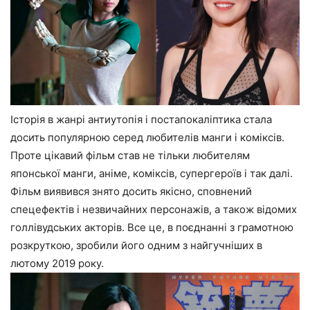
Історія в жанрі антиутопія і постапокаліптика стала
досить популярною серед любителів манги і коміксів.
Проте цікавий фільм став не тільки любителям
японської манги, аніме, коміксів, супергероїв і так далі.
Фільм виявився знято досить якісно, сповнений
спецефектів і незвичайних персонажів, а також відомих
голлівудських акторів. Все це, в поєднанні з грамотною
розкруткою, зробили його одним з найгучніших в
лютому 2019 року.