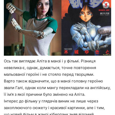
Ось так виглядає Аліта в манзі і у фільмі. Різниця
невелика є, однак, думається, точне повторення
мальованої героїні і не стояло перед творцями.
Варто також відзначити, що в манзі головну героїню
звали Галі, однак коли мангу перекладали на англійську,
її ім’я з якої причини було змінено на Аліта.
Інтерес до фільму у глядачів виник не лише через
захоплюючого сюжету і красивої картинки, але і тим,
що новий фільм в жанрі кіберпанк зняв відомий