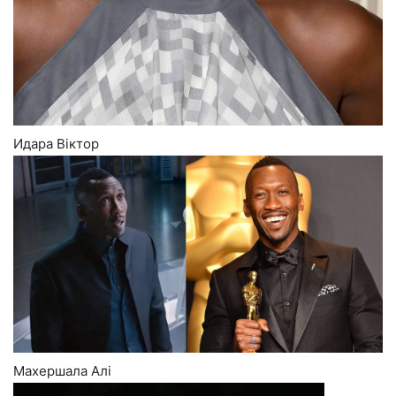
Идара Віктор
Махершала Алі