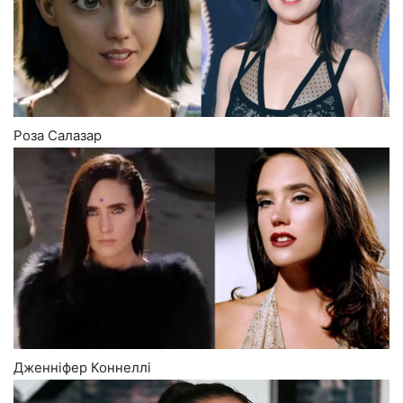
Роза Салазар
Дженніфер Коннеллі