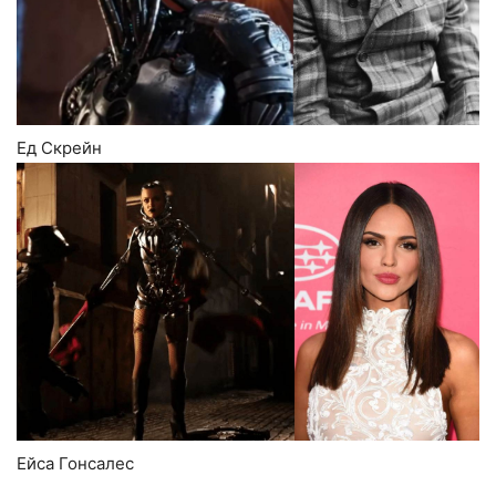
Ед Скрейн
Ейса Гонсалес