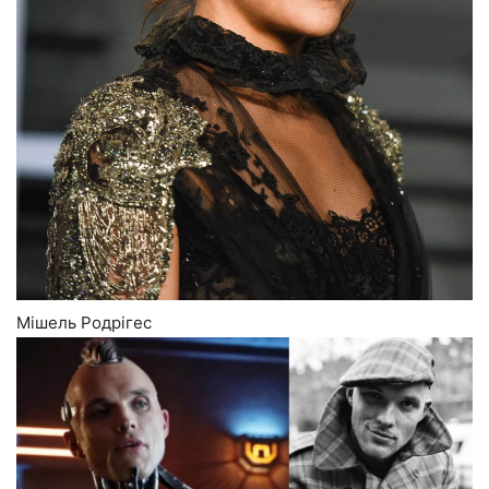
Мішель Родрігес