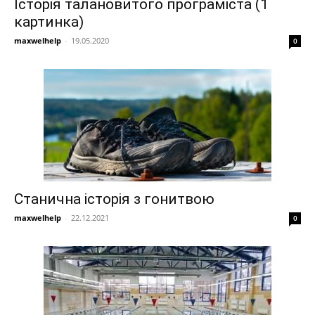
Історія талановитого програміста (1
картинка)
maxwelhelp
-
19.05.2020
0
Станична історія з гонитвою
maxwelhelp
-
22.12.2021
0