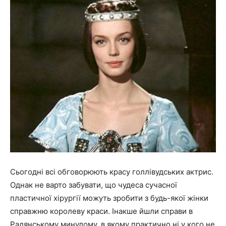
Сьогодні всі обговорюють красу голлівудських актрис.
Однак не варто забувати, що чудеса сучасної
пластичної хірургії можуть зробити з будь-якої жінки
справжню королеву краси. Інакше йшли справи в
Радянському минулому, в якому практично ні у кого не