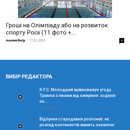
Гроші на Олімпіаду або на розвиток
спорту Росії (11 фото +...
maxwelhelp
-
17.02.2020
0
ВИБІР РЕДАКТОРА
R.F.C. Молодший врівноважує угоду
Трампа з ліками від ожиріння: ходіння
по...
14.11.2025
Відлуння стародавніх розломів: як
розпад континентів живить океанічні