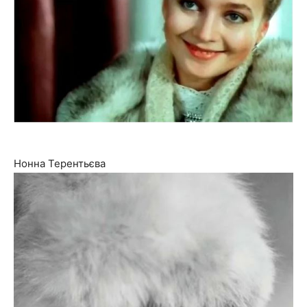
Нонна Терентьєва