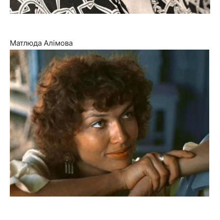
Матлюда Алімова