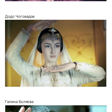
Додо Чоговадзе
Галина Бєляєва