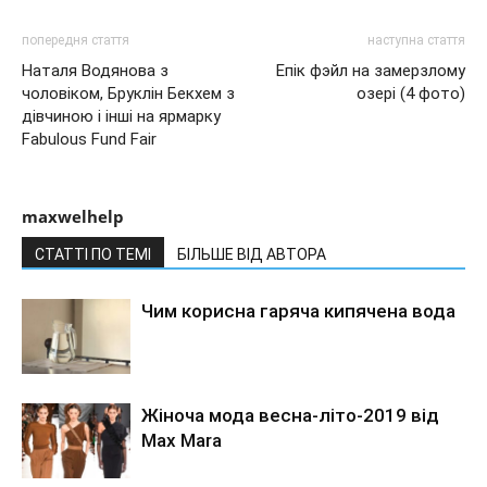
попередня стаття
наступна стаття
Наталя Водянова з
Епік фэйл на замерзлому
чоловіком, Бруклін Бекхем з
озері (4 фото)
дівчиною і інші на ярмарку
Fabulous Fund Fair
maxwelhelp
СТАТТІ ПО ТЕМІ
БІЛЬШЕ ВІД АВТОРА
Чим корисна гаряча кипячена вода
Жіноча мода весна-літо-2019 від
Max Mara