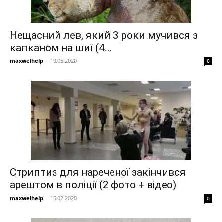
Нещасний лев, який 3 роки мучився з
капканом на шиї (4...
maxwelhelp
-
19.05.2020
0
Стриптиз для нареченої закінчився
арештом в поліції (2 фото + відео)
maxwelhelp
-
15.02.2020
0