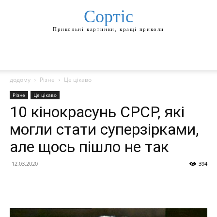
Сортіс
Прикольні картинки, кращі приколи
додому
Різне
Це цікаво
Різне
Це цікаво
10 кінокрасунь СРСР, які
могли стати суперзірками,
але щось пішло не так
12.03.2020
394