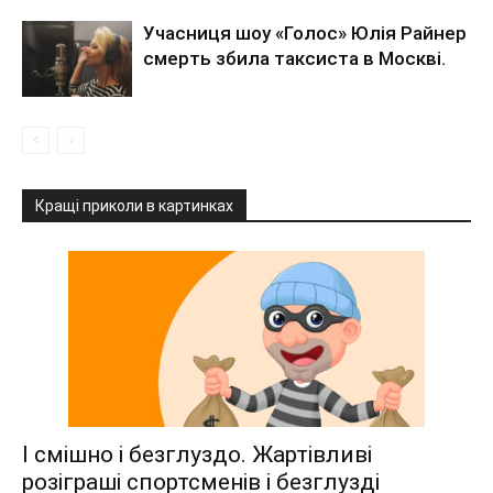
Учасниця шоу «Голос» Юлія Райнер
смерть збила таксиста в Москві.
Кращі приколи в картинках
І смішно і безглуздо. Жартівливі
розіграші спортсменів і безглузді