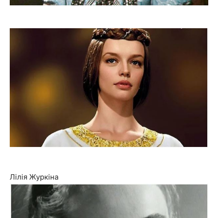
Лілія Журкіна