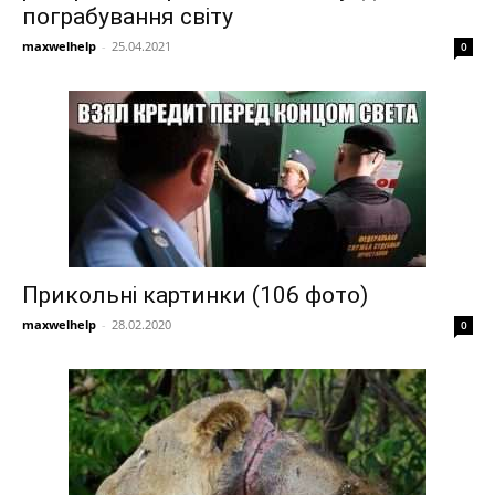
пограбування світу
maxwelhelp
-
25.04.2021
0
Прикольні картинки (106 фото)
maxwelhelp
-
28.02.2020
0