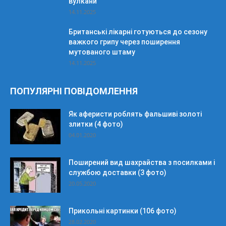
вулкани
14.11.2025
Британські лікарні готуються до сезону
важкого грипу через поширення
мутованого штаму
14.11.2025
ПОПУЛЯРНІ ПОВІДОМЛЕННЯ
Як аферисти роблять фальшиві золоті
злитки (4 фото)
04.01.2020
Поширений вид шахрайства з посилками і
службою доставки (3 фото)
20.05.2020
Прикольні картинки (106 фото)
28.02.2020