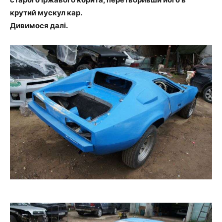
крутий мускул кар.
Дивимося далі.