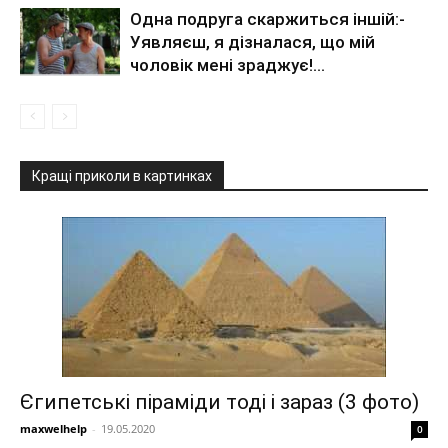
Одна подруга скаржиться іншій:-
Уявляєш, я дізналася, що мій
чоловік мені зраджує!…
Кращі приколи в картинках
Єгипетські піраміди тоді і зараз (3 фото)
maxwelhelp
-
19.05.2020
0