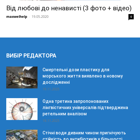
Від любові до ненависті (3 фото + відео)
maxwelhelp
-
19.05.2020
0
ВИБІР РЕДАКТОРА
Смертельні дози пластику для
морського життя виявлено в новому
дослідженні
19.11.2025
Одна третина запропонованих
лінгвістичних універсалів підтверджена
ретельним аналізом
18.11.2025
Стічні води дивним чином пригнічують
стійкість до антибіотиків у більшості