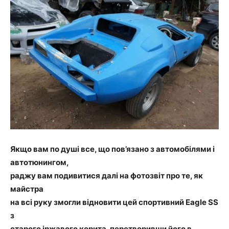
Якщо вам по душі все, що пов’язано з автомобілями і
автотюнингом,
раджу вам подивитися далі на фотозвіт про те, як
майстра
на всі руку змогли відновити цей спортивний Eagle SS
з
старого іржавого корита, перетворивши його в