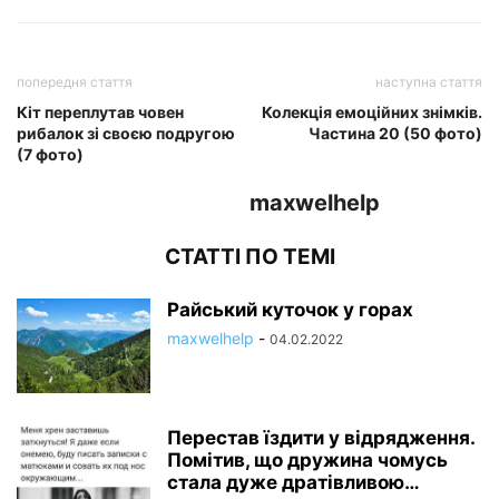
попередня стаття
наступна стаття
Кіт переплутав човен
Колекція емоційних знімків.
рибалок зі своєю подругою
Частина 20 (50 фото)
(7 фото)
maxwelhelp
СТАТТІ ПО ТЕМІ
Райський куточок у горах
maxwelhelp
-
04.02.2022
Перестав їздити у відрядження.
Помітив, що дружина чомусь
стала дуже дратівливою…