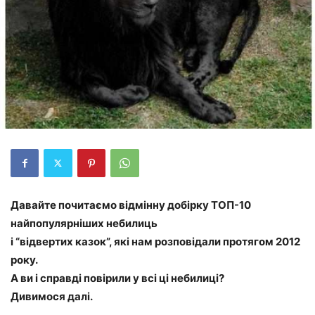
Давайте почитаємо відмінну добірку ТОП-10
найпопулярніших небилиць
і “відвертих казок”, які нам розповідали протягом 2012
року.
А ви і справді повірили у всі ці небилиці?
Дивимося далі.