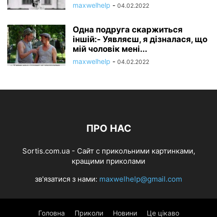
maxwelhelp
-
04.02.2022
Одна подруга скаржиться
іншій:- Уявляєш, я дізналася, що
мій чоловік мені...
maxwelhelp
-
04.02.2022
ПРО НАС
Sortis.com.ua - Cайт с прикольними картинками,
кращими приколами
зв'язатися з нами:
maxwelhelp@gmail.com
Головна
Приколи
Новини
Це цікаво