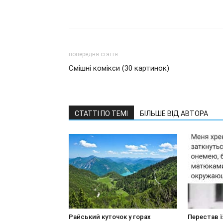
попередня стаття
Смішні комікси (30 картинок)
СТАТТІ ПО ТЕМІ
БІЛЬШЕ ВІД АВТОРА
Райський куточок у горах
Перестав ї