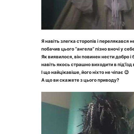
Я навіть злегка сторопів і перелякався н
побачив цього “ангела” пізно вночі у себе 
Як виявилося, він повинен нести добро і
навіть якось страшно виходити в під’їзд
І що найцікавіше, його ніхто не чіпає 😉
А що ви скажете з цього приводу?