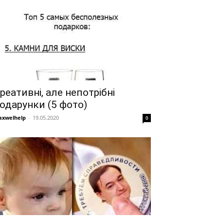
реативні, але непотрібні
одарунки (5 фото)
xwelhelp
-
19.05.2020
0