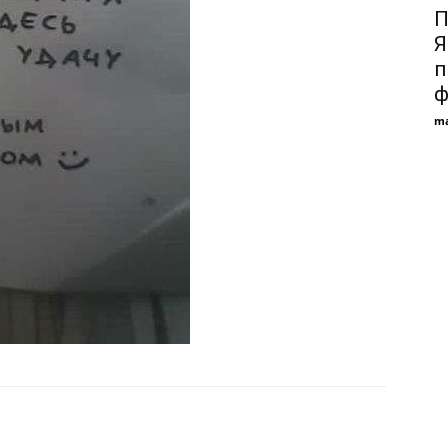
П
Я
п
ф
ma