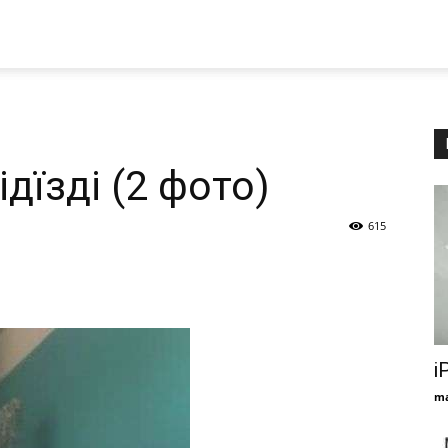
дїзді (2 фото)
615
i
ma