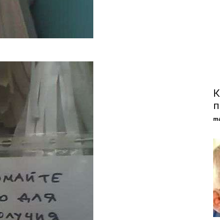
К
п
ma