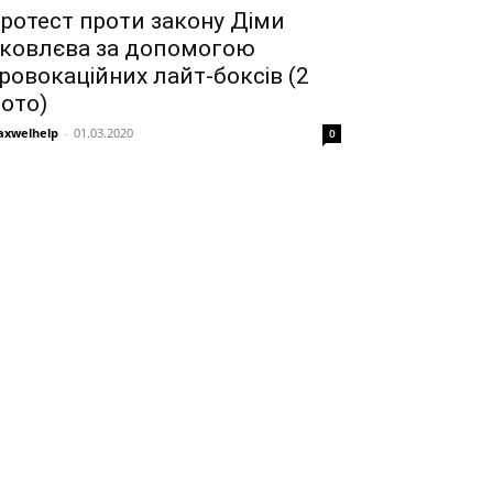
ротест проти закону Діми
ковлєва за допомогою
ровокаційних лайт-боксів (2
ото)
xwelhelp
-
01.03.2020
0