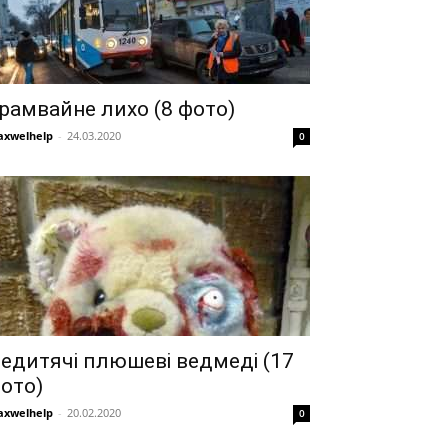
рамвайне лихо (8 фото)
xwelhelp
-
24.03.2020
0
едитячі плюшеві ведмеді (17
ото)
xwelhelp
-
20.02.2020
0