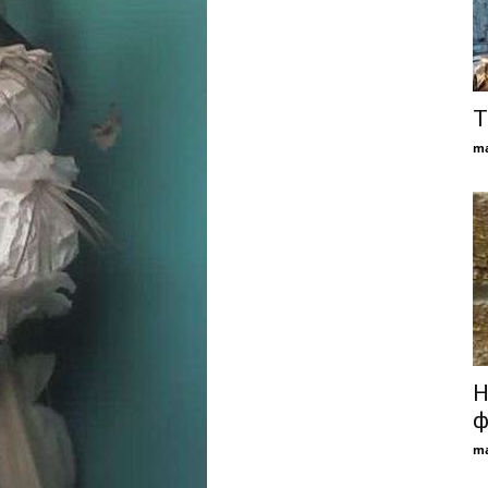
Т
ma
Н
ф
ma