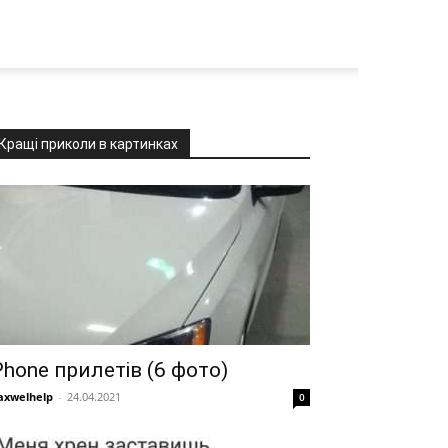
Кращі приколи в картинках
Phone прилетів (6 фото)
xwelhelp
-
24.04.2021
0