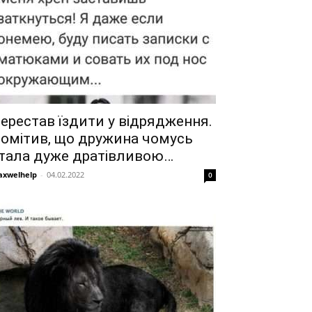
ерестав їздити у відрядження.
омітив, що дружина чомусь
тала дуже дратівливою…
xwelhelp
-
04.02.2022
0