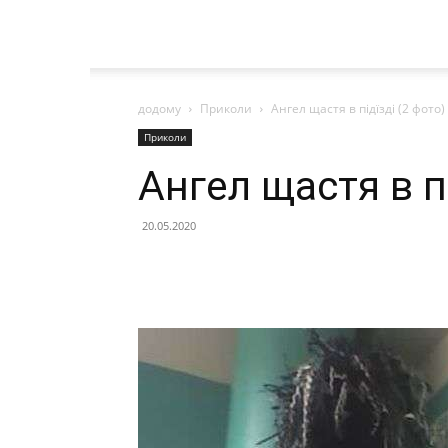
додому
Приколи
Ангел щастя в підїзді (2 фото)
Приколи
Ангел щастя в пі
20.05.2020