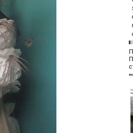
П
П
с
ma