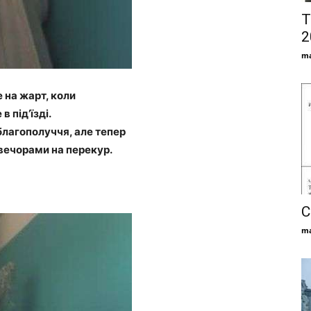
Т
2
ma
е на жарт, коли
в під’їзді.
 благополуччя, але тепер
 вечорами на перекур.
С
ma