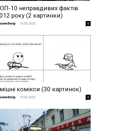
ОП-10 неправдивих фактів
012 року (2 картинки)
xwelhelp
-
19.05.2020
0
мішні комікси (30 картинок)
xwelhelp
-
19.02.2020
0