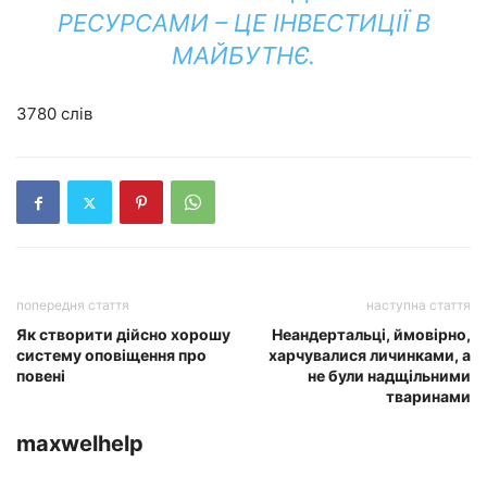
РЕСУРСАМИ – ЦЕ ІНВЕСТИЦІЇ В
МАЙБУТНЄ.
3780 слів
попередня стаття
наступна стаття
Як створити дійсно хорошу
Неандертальці, ймовірно,
систему оповіщення про
харчувалися личинками, а
повені
не були надщільними
тваринами
maxwelhelp