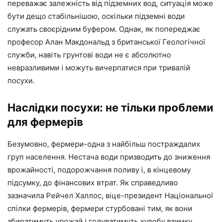
переважає залежність від підземних вод, ситуація може
бути дещо стабільнішою, оскільки підземні води
служать своєрідним буфером. Однак, як попереджає
професор Алан Макдональд з британської Геологічної
служби, навіть грунтові води не є абсолютно
невразливими і можуть вичерпатися при тривалій
посухи.
Наслідки посухи: не тільки проблеми
для фермерів
Безумовно, фермери-одна з найбільш постраждалих
груп населення. Нестача води призводить до зниження
врожайності, подорожчання поливу і, в кінцевому
підсумку, до фінансових втрат. Як справедливо
зазначила Рейчел Халлос, віце-президент Національної
спілки фермерів, фермери стурбовані тим, як вони
збиратимуть урожай і годуватимуть худобу взимку.