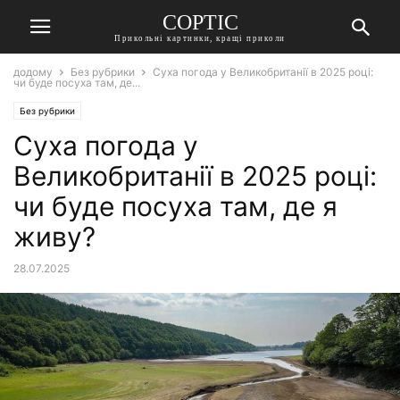
СОРТІС
Прикольні картинки, кращі приколи
додому
Без рубрики
Суха погода у Великобританії в 2025 році:
чи буде посуха там, де...
Без рубрики
Суха погода у
Великобританії в 2025 році:
чи буде посуха там, де я
живу?
28.07.2025