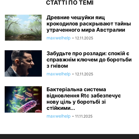
СТАТТІ ПО ТЕМІ
Древние чешуйки яиц
крокодилов раскрывают тайны
утраченного мира Австралии
maxwelhelp
-
12.11.2025
Забудьте про розлади: спокій є
справжнім ключем до боротьби
з гнівом
maxwelhelp
-
12.11.2025
Бактеріальна система
відновлення Rtc забезпечує
нову ціль у боротьбі зі
стійкими...
maxwelhelp
-
11.11.2025