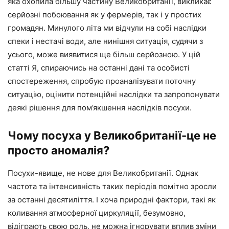
яка охопила більшу частину Великобританії, викликає
серйозні побоювання як у фермерів, так і у простих
громадян. Минулого літа ми відчули на собі наслідки
спеки і нестачі води, але нинішня ситуація, судячи з
усього, може виявитися ще більш серйозною. У цій
статті Я, спираючись на останні дані та особисті
спостереження, спробую проаналізувати поточну
ситуацію, оцінити потенційні наслідки та запропонувати
деякі рішення для пом’якшення наслідків посухи.
Чому посуха у Великобританії-це не
просто аномалія?
Посухи-явище, не нове для Великобританії. Однак
частота та інтенсивність таких періодів помітно зросли
за останні десятиліття. І хоча природні фактори, такі як
коливання атмосферної циркуляції, безумовно,
відіграють свою роль, не можна ігнорувати вплив зміни