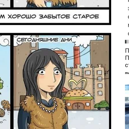
П
П
с
ma