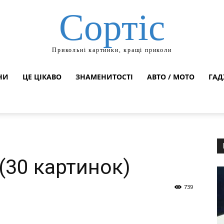
Сортіс
Прикольні картинки, кращі приколи
НИ
ЦЕ ЦІКАВО
ЗНАМЕНИТОСТІ
АВТО / МОТО
ГАД
(30 картинок)
739