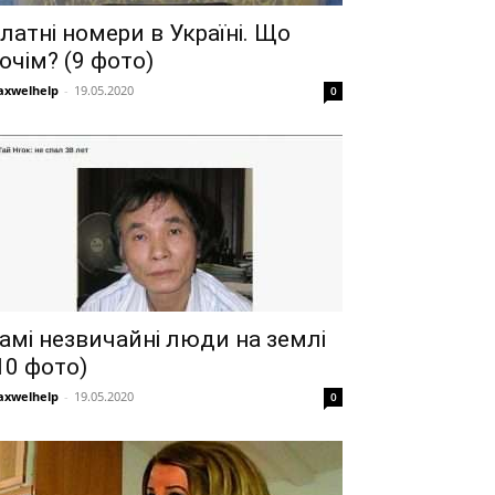
латні номери в Україні. Що
очім? (9 фото)
xwelhelp
-
19.05.2020
0
амі незвичайні люди на землі
10 фото)
xwelhelp
-
19.05.2020
0