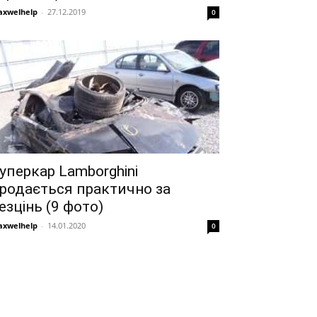
xwelhelp
-
27.12.2019
0
уперкар Lamborghini
родається практично за
езцінь (9 фото)
xwelhelp
-
14.01.2020
0