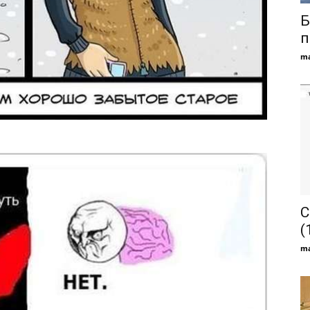
Б
п
ma
С
(
ma