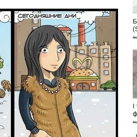
Б
(
ma
І
ф
ma