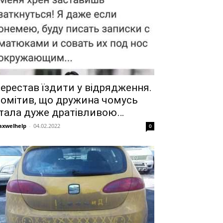
ерестав їздити у відрядження.
омітив, що дружина чомусь
тала дуже дратівливою…
xwelhelp
-
04.02.2022
0