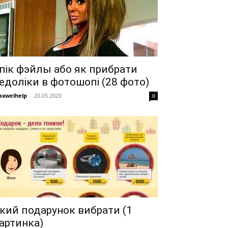
пік фэйлы або як прибрати
едоліки в фотошопі (28 фото)
xwelhelp
-
20.05.2020
0
кий подарунок вибрати (1
артинка)