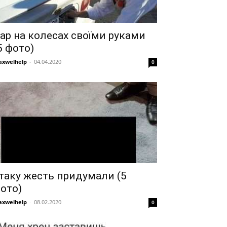
ар на колесах своїми руками
5 фото)
xwelhelp
-
04.04.2020
0
 таку жесть придумали (5
ото)
xwelhelp
-
08.02.2020
0