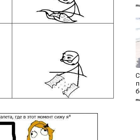
ma
С
п
б
ma