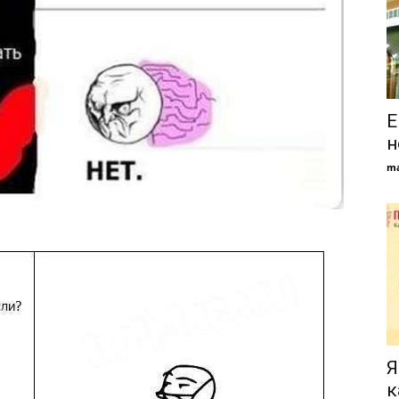
Е
н
ma
Я
к