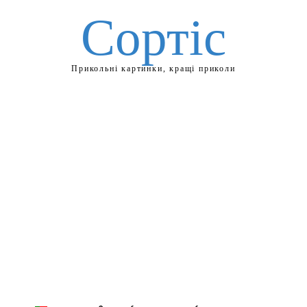
Сортіс
Прикольні картинки, кращі приколи