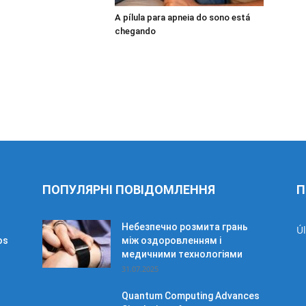
A pílula para apneia do sono está
chegando
ПОПУЛЯРНІ ПОВІДОМЛЕННЯ
П
Небезпечно розмита грань
Úl
os
між оздоровленням і
медичними технологіями
31.07.2025
Quantum Computing Advances