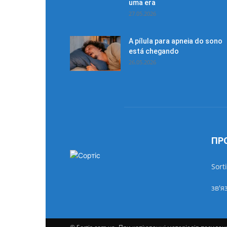
uma era
27.05.2026
A pílula para apneia do sono
está chegando
26.05.2026
ПР
Sort
зв'я