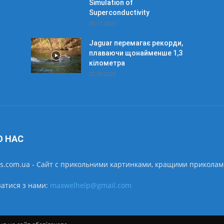
Simulation of
Superconductivity
08.11.2025
Jaguar перемагає рекорди,
плаваючи щонайменше 1,3
кілометра
27.09.2025
О НАС
is.com.ua - Cайт с прикольними картинками, кращими прикола
затися з нами:
maxwelhelp@gmail.com