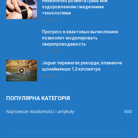
Небезпечно розмита грань між
оздоровленням і медичними
технологіями
31.07.2025
Прогресс в квантовых вычислениях
позволяет моделировать
сверхпроводимость
08.11.2025
Jaguar перемагає рекорди, плаваючи
щонайменше 1,3 кілометра
27.09.2025
ПОПУЛЯРНА КАТЕГОРІЯ
Najnowsze wiadomości i artykuły
600