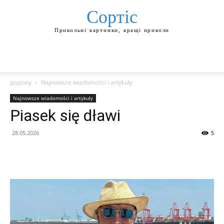
Сортіс
Прикольні картинки, кращі приколи
додому
Najnowsze wiadomości i artykuły
Najnowsze wiadomości i artykuły
Piasek się dławi
28.05.2026
5