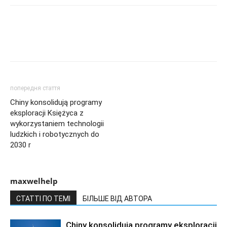
попередня стаття
Chiny konsolidują programy
eksploracji Księżyca z
wykorzystaniem technologii
ludzkich i robotycznych do
2030 r
maxwelhelp
СТАТТІ ПО ТЕМІ
БІЛЬШЕ ВІД АВТОРА
Chiny konsolidują programy eksploracji