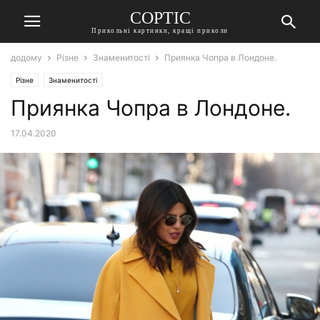
СОРТІС
Прикольні картинки, кращі приколи
додому
Різне
Знаменитості
Приянка Чопра в Лондоне.
Різне
Знаменитості
Приянка Чопра в Лондоне.
17.04.2020