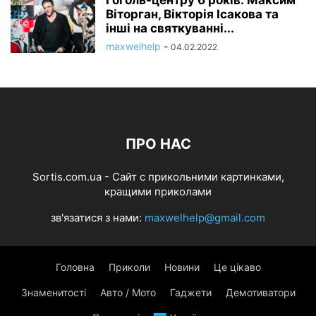
Гоголь-центру 6 років: Максим
Віторган, Вікторія Ісакова та
інші на святкуванні...
maxwelhelp
-
04.02.2022
ПРО НАС
Sortis.com.ua - Cайт с прикольними картинками,
кращими приколами
зв'язатися з нами:
maxwelhelp@gmail.com
Головна
Приколи
Новини
Це цікаво
Знаменитості
Авто / Мото
Гаджети
Демотиватори