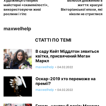
Художниця створює
Волосся довжиною в
майстерні «скамянілості»,
життя: красуні
використовуючи живі
Вікторіанської епохи, які
рослини і гіпс
ніколи не стриглися
maxwelhelp
СТАТТІ ПО ТЕМІ
В саду Кейт Міддлтон зявиться
квітка, присвячений Меган
Маркл
maxwelhelp
-
04.02.2022
Оскар-2019 хто переможе на
премії?
maxwelhelp
-
04.02.2022