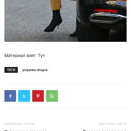
Материал взят: Тут
ТЕГИ
priyanka chopra
попередня стаття
наступна стаття