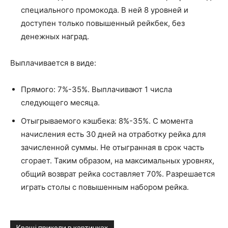
специального промокода. В ней 8 уровней и
доступен только повышенный рейкбек, без
денежных наград.
Выплачивается в виде:
Прямого: 7%-35%. Выплачивают 1 числа
следующего месяца.
Отыгрываемого кэшбека: 8%-35%. С момента
начисления есть 30 дней на отработку рейка для
зачисленной суммы. Не отыгранная в срок часть
сгорает. Таким образом, на максимальных уровнях,
общий возврат рейка составляет 70%. Разрешается
играть столы с повышенным набором рейка.