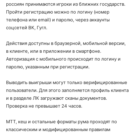
россиян принимаются игроки из ближних государств.
Пройти регистрацию можно по логину (номер
телефона или email) и паролю, через аккаунты
соцсетей ВК, Гугл.
Действия доступны в браузерной, мобильной версии,
в клиенте, или в приложении в смартфоне.
Авторизация с мобильного происходит по логину и
паролю, указанным при регистрации.
Выводить выигрыши могут только верифицированные
пользователи. Для этого заполняется профиль клиента
и в разделе ЛК загружают сканы документов.
Проверка не превышает 24 часов.
МТТ, кеш и остальные форматы рума проходят по
классическим и модифицированным правилам