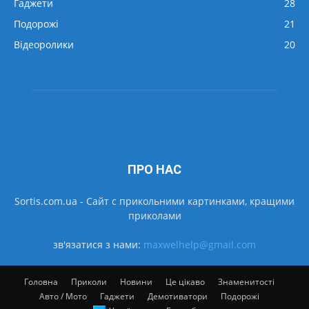
Гаджети
28
Подорожі
21
Відеоролики
20
ПРО НАС
Sortis.com.ua - Cайт с прикольними картинками, кращими
приколами
зв'язатися з нами:
maxwelhelp@gmail.com
Головна
Приколи
Новини
Це цікаво
Знаменитості
Авто / Мото
Гаджети
Демотиватори
Подорожі