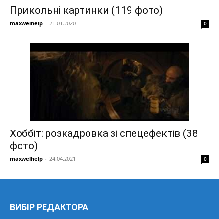
Прикольні картинки (119 фото)
maxwelhelp
-
21.01.2020
0
Хоббіт: розкадровка зі спецефектів (38
фото)
maxwelhelp
-
24.04.2021
0
ВИБІР РЕДАКТОРА