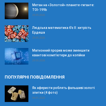
Метан на «Золотой» планете-гиганте:
TOI-199b
29.05.2026
Людська математика б’є ІІ: хитрість
Ердеша
29.05.2026
Магнонний прорив може зменшити
квантові комп’ютери до копійки
29.05.2026
ПОПУЛЯРНІ ПОВІДОМЛЕННЯ
Як аферисти роблять фальшиві золоті
злитки (4 фото)
04.01.2020