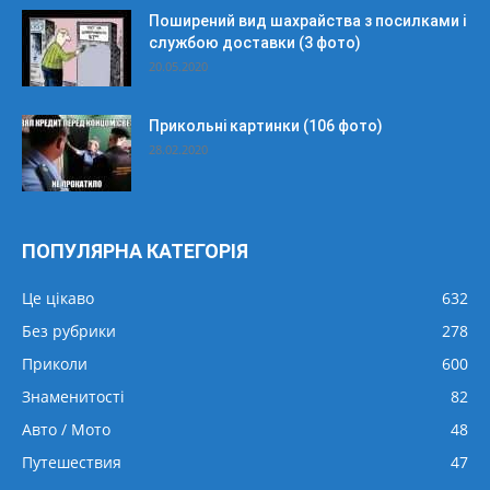
Поширений вид шахрайства з посилками і
службою доставки (3 фото)
20.05.2020
Прикольні картинки (106 фото)
28.02.2020
ПОПУЛЯРНА КАТЕГОРІЯ
Це цікаво
632
Без рубрики
278
Приколи
600
Знаменитості
82
Авто / Мото
48
Путешествия
47