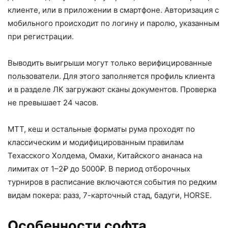
клиенте, или в приложении в смартфоне. Авторизация с
мобильного происходит по логину и паролю, указанным
при регистрации.
Выводить выигрыши могут только верифицированные
пользователи. Для этого заполняется профиль клиента
и в разделе ЛК загружают сканы документов. Проверка
не превышает 24 часов.
МТТ, кеш и остальные форматы рума проходят по
классическим и модифицированным правилам
Техасского Холдема, Омахи, Китайского ананаса на
лимитах от 1–2₽ до 5000₽. В период отборочных
турниров в расписание включаются события по редким
видам покера: разз, 7-карточный стад, бадуги, HORSE.
Особенности софта