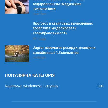
оздоровленням і медичними
технологіями
31.07.2025
Прогресс в квантовых вычислениях
позволяет моделировать
сверхпроводимость
08.11.2025
Jaguar перемагає рекорди, плаваючи
щонайменше 1,3 кілометра
27.09.2025
ПОПУЛЯРНА КАТЕГОРІЯ
Najnowsze wiadomości i artykuły
596