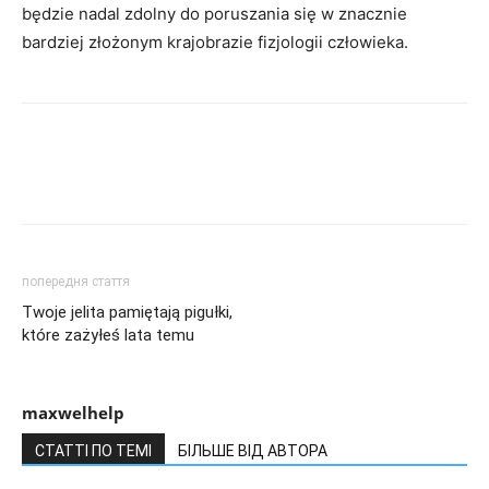
będzie nadal zdolny do poruszania się w znacznie
bardziej złożonym krajobrazie fizjologii człowieka.
попередня стаття
Twoje jelita pamiętają pigułki,
które zażyłeś lata temu
maxwelhelp
СТАТТІ ПО ТЕМІ
БІЛЬШЕ ВІД АВТОРА