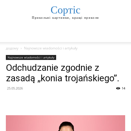
Сортіс
Прикольні картинки, кращі приколи
додому
Najnowsze wiadomości i artykuły
Najnowsze wiadomości i artykuły
Odchudzanie zgodnie z
zasadą „konia trojańskiego”.
25.05.2026
14