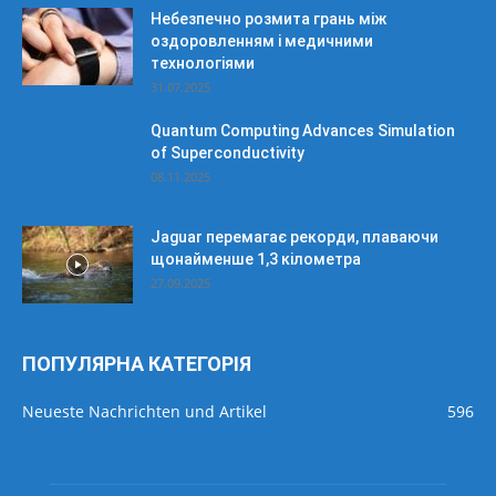
Небезпечно розмита грань між
оздоровленням і медичними
технологіями
31.07.2025
Quantum Computing Advances Simulation
of Superconductivity
08.11.2025
Jaguar перемагає рекорди, плаваючи
щонайменше 1,3 кілометра
27.09.2025
ПОПУЛЯРНА КАТЕГОРІЯ
Neueste Nachrichten und Artikel
596