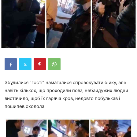
Збудилися “гості” намагалися спровокувати бійку, але
навіть кількох, що проходили повз, небайдужих людей
вистачило, щоб їх гаряча кров, недовго побулькав і
пошипев охолола.