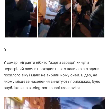
0
У самарі мігранти нібито “жарти заради” кинули
перезрілий овоч в проходив повз з паличкою людини
похилого віку і мало не вибили йому очей. Відео, на
якому місцеве населення вичитують приїжджих, було
опубліковано в telegram-каналі «readovka».