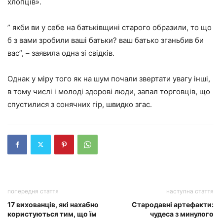
хлопців».
” якби ви у себе на батьківщині старого образили, то що
б з вами зробили ваші батьки? ваш батько зганьбив би
вас”, – заявила одна зі свідків.
Однак у міру того як на шум почали звертати увагу інші,
в тому числі і молоді здорові люди, запал торговців, що
спустилися з сонячних гір, швидко згас.
попередня стаття
наступна стаття
17 вихованців, які нахабно
Стародавні артефакти:
користуються тим, що їм
чудеса з минулого