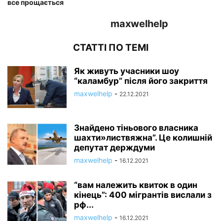
все прощається
maxwelhelp
СТАТТІ ПО ТЕМІ
Як живуть учасники шоу
“каламбур” після його закриття
maxwelhelp
-
22.12.2021
Знайдено тіньового власника
шахти»листвяжна”. Це колишній
депутат держдуми
maxwelhelp
-
16.12.2021
“вам належить квиток в один
кінець”: 400 мігрантів вислали з
рф...
maxwelhelp
-
16.12.2021