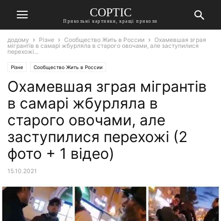
СОРТІС
Прикольні картинки, кращі приколи
додому
Різне
Сообщество Жить в России
Охамевшая зграя
мігрантів в самарі жбурляла в старого овочами, але заступилися
перехожі...
Різне
Сообщество Жить в России
Охамевшая зграя мігрантів
в самарі жбурляла в
старого овочами, але
заступилися перехожі (2
фото + 1 відео)
15.10.2021