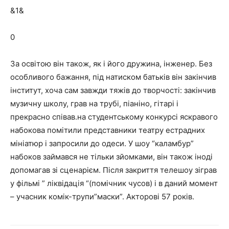
&1&
0
За освітою він також, як і його дружина, інженер. Без
особливого бажання, під натиском батьків він закінчив
інститут, хоча сам завжди тяжів до творчості: закінчив
музичну школу, грав на трубі, піаніно, гітарі і
прекрасно співав.на студентському конкурсі яскравого
набокова помітили представники театру естрадних
мініатюр і запросили до одеси. У шоу “каламбур”
набоков займався не тільки зйомками, він також іноді
допомагав зі сценарієм. Після закриття телешоу зіграв
у фільмі ” ліквідація “(помічник чусов) і в даний момент
– учасник комік-трупи”маски”. Акторові 57 років.