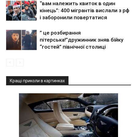
“вам належить квиток в один
кінець”: 400 мігрантів вислали з рф
і заборонили повертатися
” це розбирання
пітерська!”дружинник зняв бійку
“гостей” північної столиці
Кращі приколи в картинках