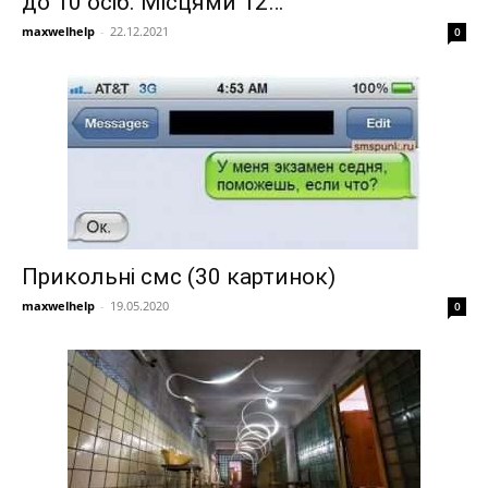
до 10 осіб. Місцями 12…
maxwelhelp
-
22.12.2021
0
Прикольні смс (30 картинок)
maxwelhelp
-
19.05.2020
0