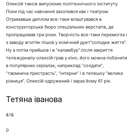
Олексій також випускник політехнічного інституту.
Поки під час навчання захопився квк і театром.
Отримавши диплом все-таки влаштувався в
конструкторське бюро спеціальних верстатів, де
пропрацював три роки. Творчість все-таки перемогла і
з заводу агоп’ян пішов у комічний дует”солодке життя”.
Ну а потім прийшов і в “каламбур”.після закриття
тележурналу олексій грав у кіно, його можна побачити
в популярних серіалах, наприклад “солдати”,
“таємнича пристрасть”, “інтерни” і в телешоу “велика
різниця”. Олексій одружений і зараз йому 61 рік.
Тетяна іванова
&1&
0