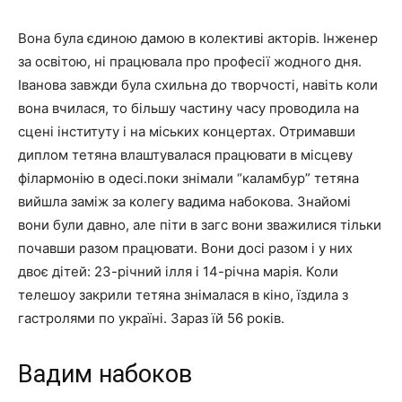
Вона була єдиною дамою в колективі акторів. Інженер
за освітою, ні працювала про професії жодного дня.
Іванова завжди була схильна до творчості, навіть коли
вона вчилася, то більшу частину часу проводила на
сцені інституту і на міських концертах. Отримавши
диплом тетяна влаштувалася працювати в місцеву
філармонію в одесі.поки знімали “каламбур” тетяна
вийшла заміж за колегу вадима набокова. Знайомі
вони були давно, але піти в загс вони зважилися тільки
почавши разом працювати. Вони досі разом і у них
двоє дітей: 23-річний ілля і 14-річна марія. Коли
телешоу закрили тетяна знімалася в кіно, їздила з
гастролями по україні. Зараз їй 56 років.
Вадим набоков