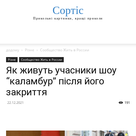
Сортіс
Прикольні картинки, кращі приколи
додому
Різне
Сообщество Жить в России
Різне
Сообщество Жить в России
Як живуть учасники шоу
“каламбур” після його
закриття
22.12.2021
191