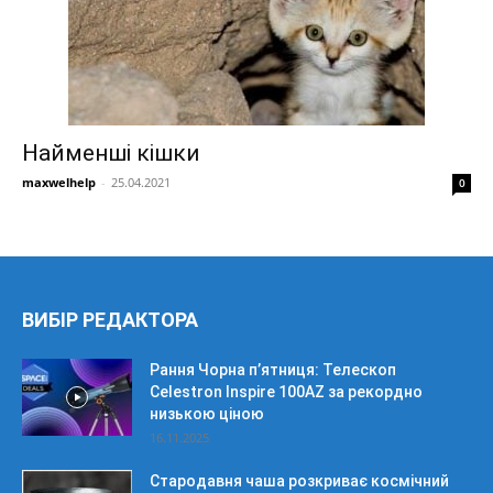
Найменші кішки
maxwelhelp
-
25.04.2021
0
ВИБІР РЕДАКТОРА
Рання Чорна п’ятниця: Телескоп
Celestron Inspire 100AZ за рекордно
низькою ціною
16.11.2025
Стародавня чаша розкриває космічний