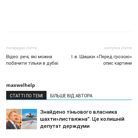
попередня стаття
наступна стаття
Відео: речі, які можна
І. в. Шишкін «Перед грозою»
побачити тільки в дубаї
опис картини
maxwelhelp
СТАТТІ ПО ТЕМІ
БІЛЬШЕ ВІД АВТОРА
Знайдено тіньового власника
шахти»листвяжна”. Це колишній
депутат держдуми