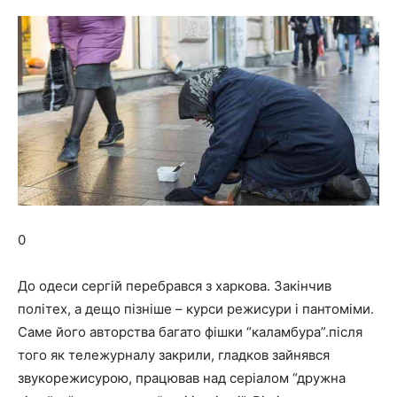
0
До одеси сергій перебрався з харкова. Закінчив
політех, а дещо пізніше – курси режисури і пантоміми.
Саме його авторства багато фішки “каламбура”.після
того як тележурналу закрили, гладков зайнявся
звукорежисурою, працював над серіалом “дружна