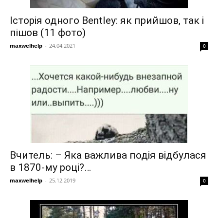
Історія одного Bentley: як прийшов, так і
пішов (11 фото)
maxwelhelp
-
24.04.2021
0
Вчитель: – Яка важлива подія відбулася
в 1870-му році?…
maxwelhelp
-
25.12.2019
0