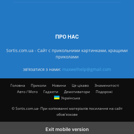
ПРО НАС
Sortis.com.ua - Cайт с прикольними картинками, кращими
приколами
зв'язатися з нами:
maxwelhelp@gmail.com
Головна
Приколи
Новини
Це цікаво
Знаменитості
Авто / Мото
Гаджети
Демотиватори
Подорожі
Українська
© Sortis.com.ua- При копіюванні матеріалів посилання на сайт
обов'язкове
Exit mobile version