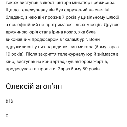
також виступав в якості автора мініатюр і режисера.
Ще до тележурналу він був одружений на евеліні
бледанс, з нею він прожив 7 років у цивільному шлюбі,
а ось офіційний не протримався і двох місяців. Другою
дружиною юрія стала ірина козир, яка була
виконавчим продюсером в “каламбурі”. Вони
одружилися і у них народився син микола (йому зараз
19 років). Після закриття тележурналу юрій знімався в
кіно, виступав на концертах, був автором жартів,
продюсував тв-проекти. Зараз йому 59 років.
Олексій агоп’ян
&1&
0