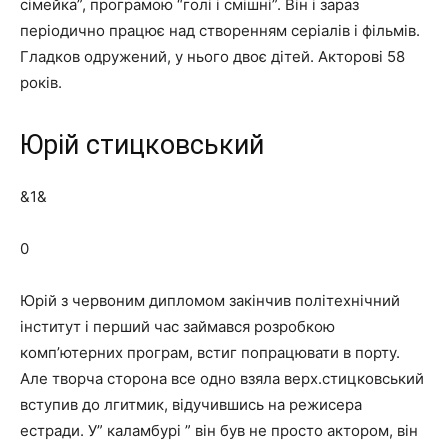
сімейка”, програмою “голі і смішні”. Він і зараз
періодично працює над створенням серіалів і фільмів.
Гладков одружений, у нього двоє дітей. Акторові 58
років.
Юрій стицковський
&1&
0
Юрій з червоним дипломом закінчив політехнічний
інститут і перший час займався розробкою
комп’ютерних програм, встиг попрацювати в порту.
Але творча сторона все одно взяла верх.стицковський
вступив до лгитмик, відучившись на режисера
естради. У” каламбурі ” він був не просто актором, він