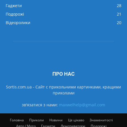
Гаджети
28
Подорожі
21
Відеоролики
20
ПРО НАС
Sortis.com.ua - Cайт с прикольними картинками, кращими
приколами
зв'язатися з нами:
maxwelhelp@gmail.com
Головна
Приколи
Новини
Це цікаво
Знаменитості
Авто / Мото
Гаджети
Демотиватори
Подорожі