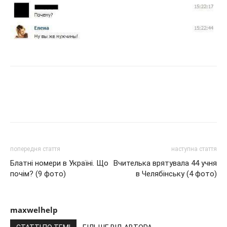
попередня стаття
наступна стаття
Блатні номери в Україні. Що
Вчителька врятувала 44 учня
почім? (9 фото)
в Челябінську (4 фото)
maxwelhelp