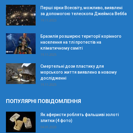
Перші зірки Всесвіту, можливо, виявлені
за допомогою телескопа Джеймса Вебба
19.11.2025
Бразилія розширює території корінного
населення на тлі протестів на
кліматичному саміті
19.11.2025
Смертельні дози пластику для
морського життя виявлено в новому
дослідженні
19.11.2025
ПОПУЛЯРНІ ПОВІДОМЛЕННЯ
Як аферисти роблять фальшиві золоті
злитки (4 фото)
04.01.2020