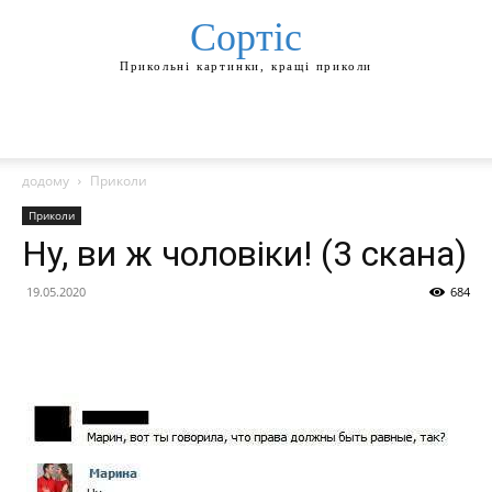
Сортіс
Прикольні картинки, кращі приколи
додому
Приколи
Приколи
Ну, ви ж чоловіки! (3 скана)
19.05.2020
684