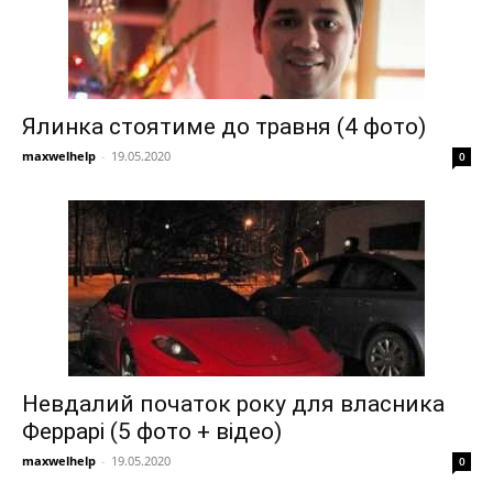
Ялинка стоятиме до травня (4 фото)
maxwelhelp
-
19.05.2020
0
Невдалий початок року для власника
Феррарі (5 фото + відео)
maxwelhelp
-
19.05.2020
0