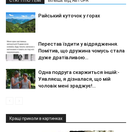
СТАТТІ ПО ТЕМІ
БІЛЬШЕ ВІД АВТОРА
Райський куточок у горах
Перестав їздити у відрядження.
Помітив, що дружина чомусь стала
дуже дратівливою…
Одна подруга скаржиться іншій:-
Уявляєш, я дізналася, що мій
чоловік мені зраджує!…
Кращі приколи в картинках