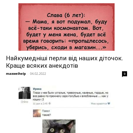
Найкумедніші перли від наших діточок.
Краще всяких анекдотів
maxwelhelp
-
04.02.2022
0