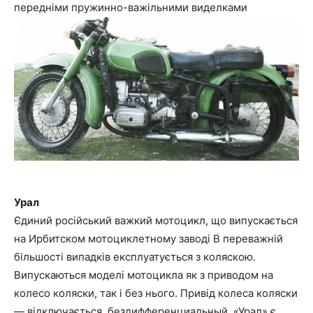
передніми пружинно-важільними виделками
Урал
Єдиний російський важкий мотоцикл, що випускається
на Ирбитском мотоциклетному заводі В переважній
більшості випадків експлуатується з коляскою.
Випускаються моделі мотоцикла як з приводом на
колесо коляски, так і без нього. Привід колеса коляски
— відключається, бездифференциальный. «Урал» є