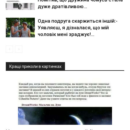
дуже дратівливою…
Одна подруга скаржиться іншій:-
Уявляєш, я дізналася, що мій
чоловік мені зраджує!…
Кращі приколи в картинках