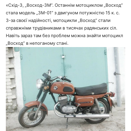
«Схід-3, „Восход-3М“. Останнім мотоциклом „Восход“
стала модель „3М-01“ з двигуном потужністю 15 к. с.
З-за своєї надійності, мотоцикли „Восход“ стали
справжніми трудівниками в тисячах радянських сіл.
Навіть зараз там без проблем можна знайти мотоцикл
„Восход“ в непоганому стані.