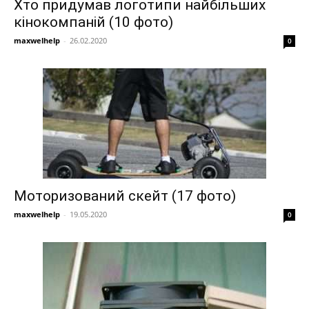
Хто придумав логотипи найбільших
кінокомпаній (10 фото)
maxwelhelp
-
26.02.2020
0
Моторизований скейт (17 фото)
maxwelhelp
-
19.05.2020
0