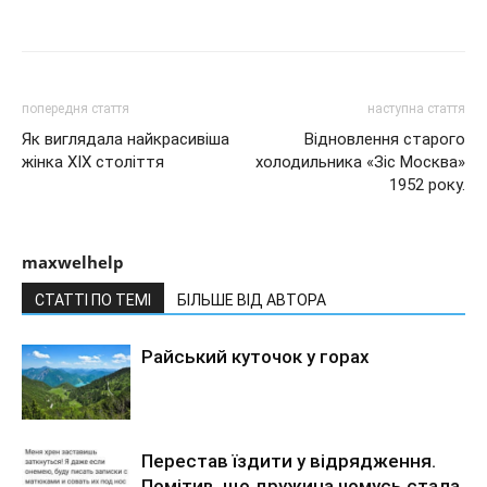
попередня стаття
наступна стаття
Як виглядала найкрасивіша
Відновлення старого
жінка XIX століття
холодильника «Зіс Москва»
1952 року.
maxwelhelp
СТАТТІ ПО ТЕМІ
БІЛЬШЕ ВІД АВТОРА
Райський куточок у горах
Перестав їздити у відрядження.
Помітив, що дружина чомусь стала