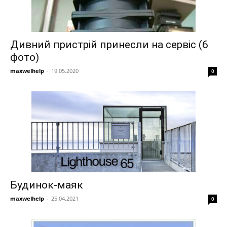
Дивний пристрій принесли на сервіс (6
фото)
maxwelhelp
-
19.05.2020
0
Будинок-маяк
maxwelhelp
-
25.04.2021
0