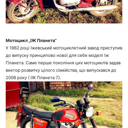
Мотоцикл „ІЖ Планета“
У 1962 році Іжевський мотоциклетний завод приступив
до випуску принципово нової для себе моделі Іж
Планета. Саме перше покоління цих мотоциклів задав
вектор розвитку цілого сімейства, що випускався до
2008 року ( ІЖ Планета 7).