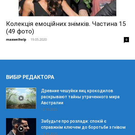
Колекція емоційних знімків. Частина 15
(49 фото)
maxwelhelp
-
19.05.2020
0
ВИБІР РЕДАКТОРА
Древние чешуйки яиц крокодилов
раскрывают тайны утраченного мира
Австралии
12.11.2025
Забудьте про розлади: спокій є
справжнім ключем до боротьби з гнівом
12.11.2025