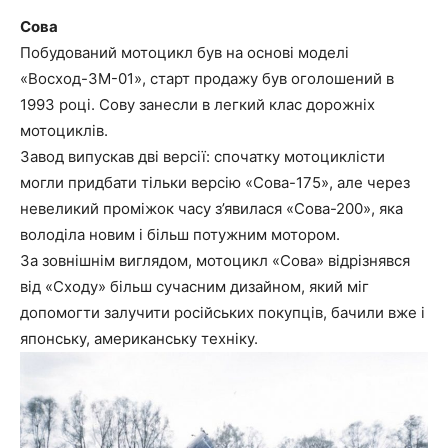
Сова
Побудований мотоцикл був на основі моделі
«Восход-3М-01», старт продажу був оголошений в
1993 році. Сову занесли в легкий клас дорожніх
мотоциклів.
Завод випускав дві версії: спочатку мотоциклісти
могли придбати тільки версію «Сова-175», але через
невеликий проміжок часу з’явилася «Сова-200», яка
володіла новим і більш потужним мотором.
За зовнішнім виглядом, мотоцикл «Сова» відрізнявся
від «Сходу» більш сучасним дизайном, який міг
допомогти залучити російських покупців, бачили вже і
японську, американську техніку.