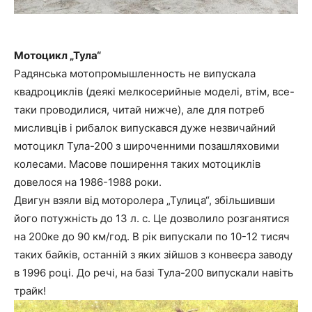
Мотоцикл „Тула“
Радянська мотопромышленность не випускала
квадроциклів (деякі мелкосерийные моделі, втім, все-
таки проводилися, читай нижче), але для потреб
мисливців і рибалок випускався дуже незвичайний
мотоцикл Тула-200 з широченними позашляховими
колесами. Масове поширення таких мотоциклів
довелося на 1986-1988 роки.
Двигун взяли від моторолера „Тулица“, збільшивши
його потужність до 13 л. с. Це дозволило розганятися
на 200ке до 90 км/год. В рік випускали по 10-12 тисяч
таких байків, останній з яких зійшов з конвеєра заводу
в 1996 році. До речі, на базі Тула-200 випускали навіть
трайк!