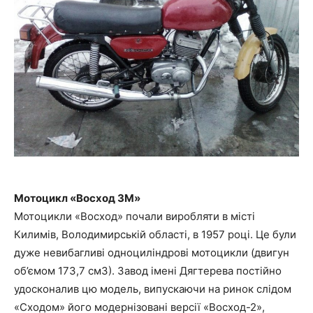
Мотоцикл «Восход 3М»
Мотоцикли «Восход» почали виробляти в місті
Килимів, Володимирській області, в 1957 році. Це були
дуже невибагливі одноциліндрові мотоцикли (двигун
об’ємом 173,7 см3). Завод імені Дягтерева постійно
удосконалив цю модель, випускаючи на ринок слідом
«Сходом» його модернізовані версії «Восход-2»,