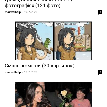
фотографіях (121 фото)
maxwelhelp
-
19.05.2020
0
Смішні комікси (30 картинок)
maxwelhelp
-
13.01.2020
0