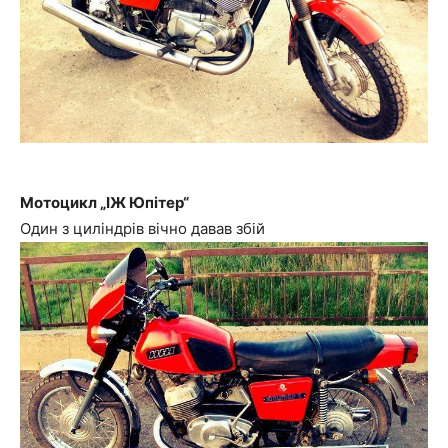
Мотоцикл „ІЖ Юпітер“
Один з циліндрів вічно давав збій