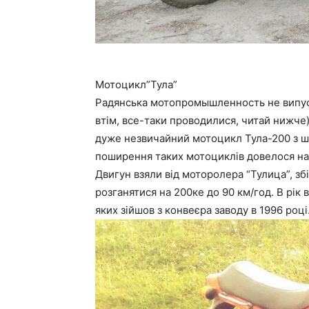
Мотоцикл”Тула”
Радянська мотопромышленность не випус
втім, все-таки проводилися, читай нижче)
дуже незвичайний мотоцикл Тула-200 з 
поширення таких мотоциклів довелося на
Двигун взяли від моторолера “Тулица”, зб
розганятися на 200ке до 90 км/год. В рік 
яких зійшов з конвеєра заводу в 1996 році.