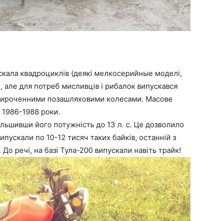
кала квадроциклів (деякі мелкосерийные моделі,
, але для потреб мисливців і рибалок випускався
широченними позашляховими колесами. Масове
 1986-1988 роки.
ільшивши його потужність до 13 л. с. Це дозволило
випускали по 10-12 тисяч таких байків, останній з
 До речі, на базі Тула-200 випускали навіть трайк!