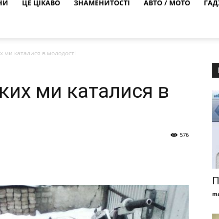
НИ
ЦЕ ЦІКАВО
ЗНАМЕНИТОСТІ
АВТО / МОТО
ГАД
 ми каталися в молодості
ких ми каталися в
576
П
ma