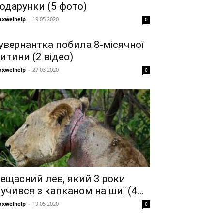
одарунки (5 фото)
xwelhelp
-
19.05.2020
0
увернантка побила 8-місячної
итини (2 відео)
xwelhelp
-
27.03.2020
0
ещасний лев, який 3 роки
учився з капканом на шиї (4...
xwelhelp
-
19.05.2020
0