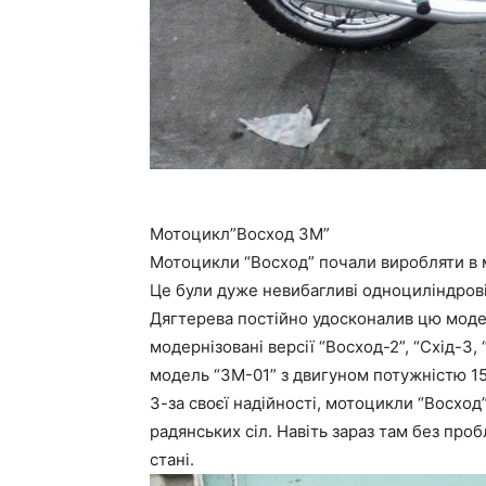
Мотоцикл”Восход 3М”
Мотоцикли “Восход” почали виробляти в мі
Це були дуже невибагливі одноциліндрові
Дягтерева постійно удосконалив цю моде
модернізовані версії “Восход-2”, “Схід-3
модель “3М-01” з двигуном потужністю 15 
З-за своєї надійності, мотоцикли “Восход
радянських сіл. Навіть зараз там без пр
стані.