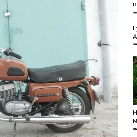
п
ma
Г
д
ma
Н
м
ma