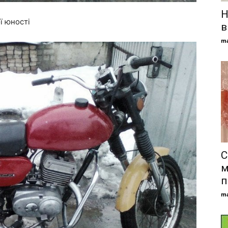
Н
ї юності
в
ma
С
м
п
ma