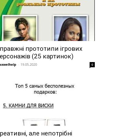
правжні прототипи ігрових
ерсонажів (25 картинок)
xwelhelp
-
19.05.2020
0
реативні, але непотрібні