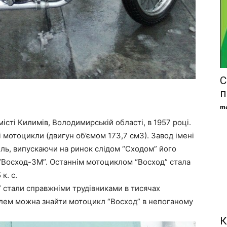
С
п
ma
сті Килимів, Володимирській області, в 1957 році.
 мотоцикли (двигун об’ємом 173,7 см3). Завод імені
ль, випускаючи на ринок слідом “Сходом” його
, “Восход-3М”. Останнім мотоциклом “Восход” стала
к. с.
” стали справжніми трудівниками в тисячах
облем можна знайти мотоцикл “Восход” в непоганому
К