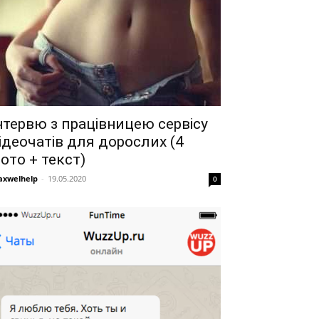
нтервю з працівницею сервісу
ідеочатів для дорослих (4
ото + текст)
xwelhelp
-
19.05.2020
0