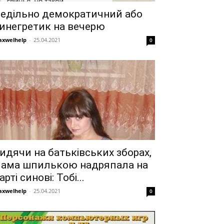
едільно демократичний або
инегретик на вечерю
xwelhelp
-
25.04.2021
0
идячи на батьківських зборах,
ама шпилькою надряпала на
арті синові: Тобі...
xwelhelp
-
25.04.2021
0