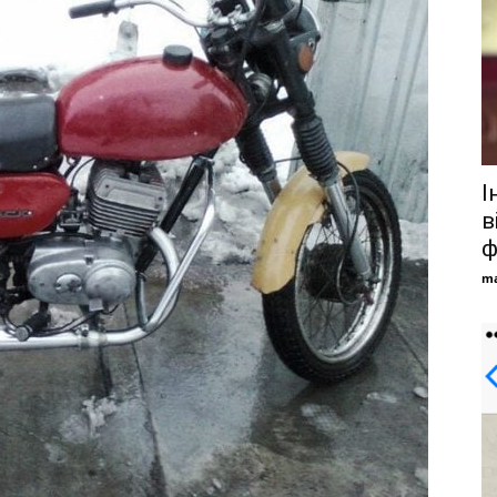
І
в
ф
ma