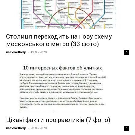
Столиця переходить на нову схему
московського метро (33 фото)
maxwelhelp
-
19.05.2020
0
Цікаві факти про равликів (7 фото)
maxwelhelp
-
20.05.2020
0