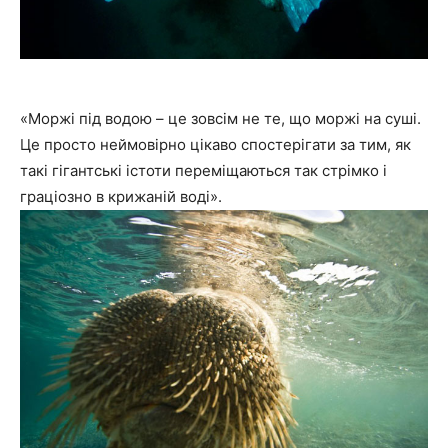
«Моржі під водою – це зовсім не те, що моржі на суші.
Це просто неймовірно цікаво спостерігати за тим, як
такі гігантські істоти переміщаються так стрімко і
граціозно в крижаній воді».