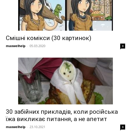
Смішні комікси (30 картинок)
maxwelhelp
-
05.03.2020
0
30 забійних прикладів, коли російська
їжа викликає питання, а не апетит
maxwelhelp
-
23.10.2021
0