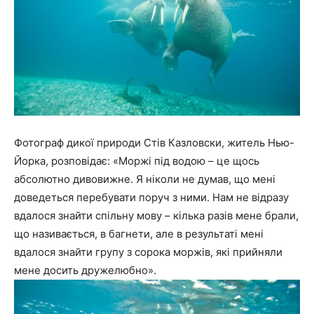
Фотограф дикої природи Стів Казловски, житель Нью-
Йорка, розповідає: «Моржі під водою – це щось
абсолютно дивовижне. Я ніколи не думав, що мені
доведеться перебувати поруч з ними. Нам не відразу
вдалося знайти спільну мову – кілька разів мене брали,
що називається, в багнети, але в результаті мені
вдалося знайти групу з сорока моржів, які прийняли
мене досить дружелюбно».