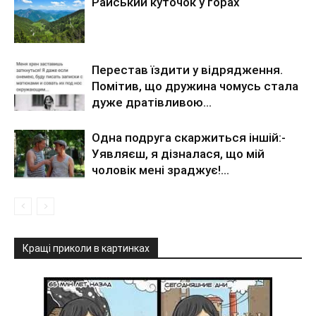
Райський куточок у горах
Перестав їздити у відрядження.
Помітив, що дружина чомусь стала
дуже дратівливою…
Одна подруга скаржиться іншій:-
Уявляєш, я дізналася, що мій
чоловік мені зраджує!…
Кращі приколи в картинках