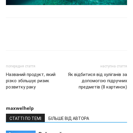
попередня стаття
наступна стаття
Названий продукт, який
Як відбитися від хуліганів за
різко збільшує ризик
допомогою підручних
розвитку раку
предметів (8 картинок)
maxwelhelp
СТАТТІ ПО ТЕМІ
БІЛЬШЕ ВІД АВТОРА