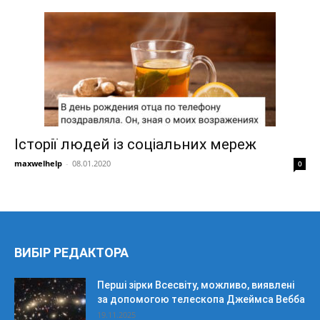
Історії людей із соціальних мереж
maxwelhelp
-
08.01.2020
0
ВИБІР РЕДАКТОРА
Перші зірки Всесвіту, можливо, виявлені
за допомогою телескопа Джеймса Вебба
19.11.2025