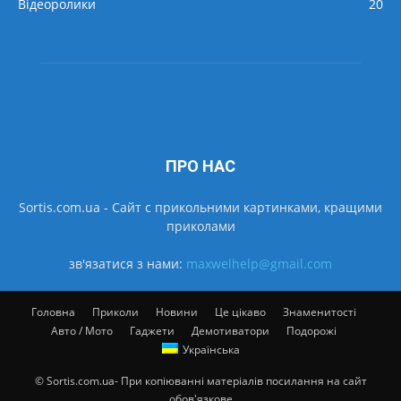
Відеоролики
20
ПРО НАС
Sortis.com.ua - Cайт с прикольними картинками, кращими
приколами
зв'язатися з нами:
maxwelhelp@gmail.com
Головна
Приколи
Новини
Це цікаво
Знаменитості
Авто / Мото
Гаджети
Демотиватори
Подорожі
Українська
© Sortis.com.ua- При копіюванні матеріалів посилання на сайт
обов'язкове