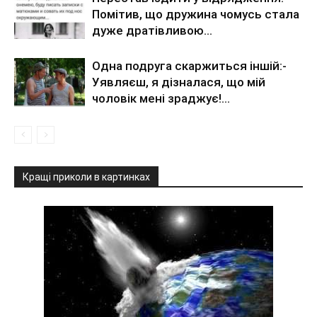
Помітив, що дружина чомусь стала
дуже дратівливою…
Одна подруга скаржиться іншій:-
Уявляєш, я дізналася, що мій
чоловік мені зраджує!…
Кращі приколи в картинках