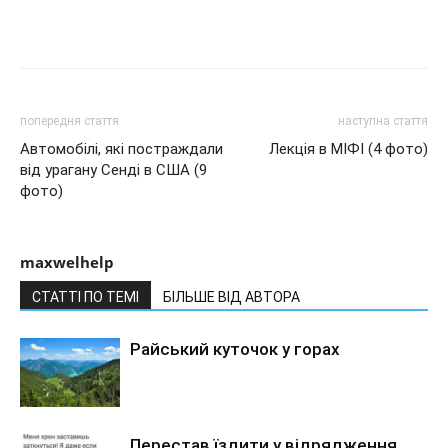
попередня стаття
наступна стаття
Автомобілі, які постраждали
Лекція в МІФІ (4 фото)
від урагану Сенді в США (9
фото)
maxwelhelp
СТАТТІ ПО ТЕМІ
БІЛЬШЕ ВІД АВТОРА
Райський куточок у горах
Перестав їздити у відрядження.