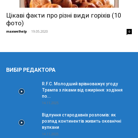
Цікаві факти про різні види горіхів (10
фото)
maxwelhelp
-
19.05.2020
0
ВИБІР РЕДАКТОРА
R.F.C. Молодший врівноважує угоду
Трампа з ліками від ожиріння: ходіння
по...
14.11.2025
Відлуння стародавніх розломів: як
розпад континентів живить океанічні
вулкани
14.11.2025