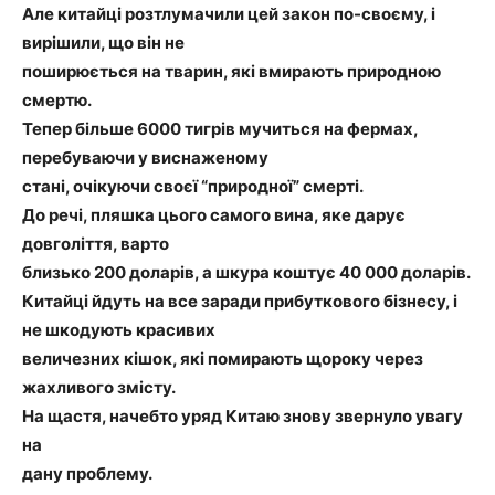
Але китайці розтлумачили цей закон по-своєму, і
вирішили, що він не
поширюється на тварин, які вмирають природною
смертю.
Тепер більше 6000 тигрів мучиться на фермах,
перебуваючи у виснаженому
стані, очікуючи своєї “природної” смерті.
До речі, пляшка цього самого вина, яке дарує
довголіття, варто
близько 200 доларів, а шкура коштує 40 000 доларів.
Китайці йдуть на все заради прибуткового бізнесу, і
не шкодують красивих
величезних кішок, які помирають щороку через
жахливого змісту.
На щастя, начебто уряд Китаю знову звернуло увагу
на
дану проблему.