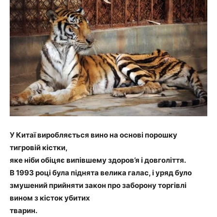
У Китаї виробляється вино на основі порошку
тигровій кістки,
яке ніби обіцяє випівшему здоров’я і довголіття.
В 1993 році була піднята велика галас, і уряд було
змушений прийняти закон про заборону торгівлі
вином з кісток убитих
тварин.