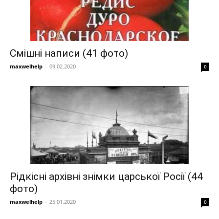
Смішні написи (41 фото)
maxwelhelp
-
09.02.2020
0
Рідкісні архівні знімки царської Росії (44
фото)
maxwelhelp
-
25.01.2020
0