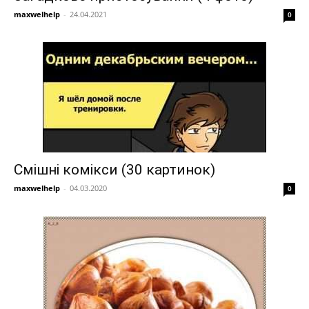
maxwelhelp
-
24.04.2021
0
Смішні комікси (30 картинок)
maxwelhelp
-
04.03.2020
0