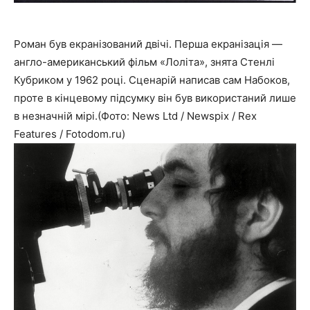
Роман був екранізований двічі. Перша екранізація —
англо-американський фільм «Лоліта», знята Стенлі
Кубриком у 1962 році. Сценарій написав сам Набоков,
проте в кінцевому підсумку він був використаний лише
в незначній мірі.(Фото: News Ltd / Newspix / Rex
Features / Fotodom.ru)