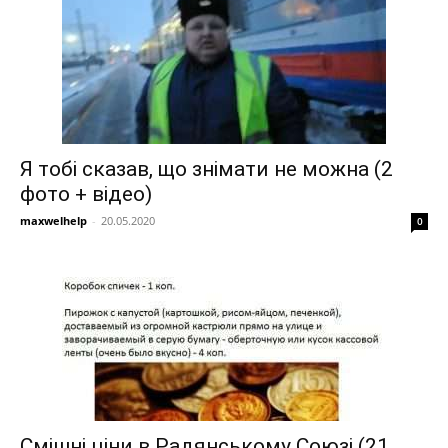
Я тобі сказав, що знімати не можна (2
фото + відео)
maxwelhelp
-
20.05.2020
0
Смішні ціни в Радянському Союзі (21