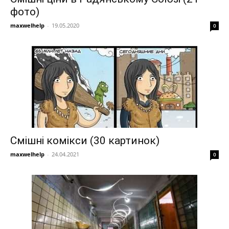
фото)
maxwelhelp
-
19.05.2020
0
Смішні комікси (30 картинок)
maxwelhelp
-
24.04.2021
0