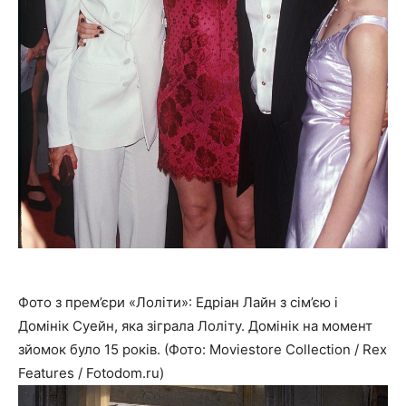
Фото з прем’єри «Лоліти»: Едріан Лайн з сім’єю і
Домінік Суейн, яка зіграла Лоліту. Домінік на момент
зйомок було 15 років. (Фото: Moviestore Collection / Rex
Features / Fotodom.ru)