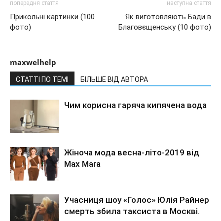
попередня стаття
наступна стаття
Прикольні картинки (100
Як виготовляють Бади в
фото)
Благовєщенську (10 фото)
maxwelhelp
СТАТТІ ПО ТЕМІ
БІЛЬШЕ ВІД АВТОРА
Чим корисна гаряча кипячена вода
Жіноча мода весна-літо-2019 від
Max Mara
Учасниця шоу «Голос» Юлія Райнер
смерть збила таксиста в Москві.