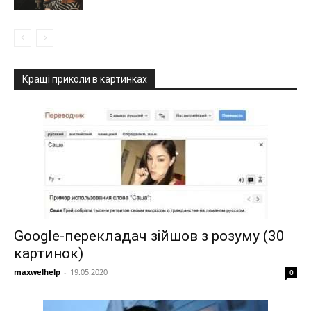
Кращі приколи в картинках
Google-перекладач зійшов з розуму (30
картинок)
maxwelhelp
-
19.05.2020
0