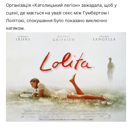
Організація «Католицький легіон» зажадала, щоб у
сцені, де мається на увазі секс між Гумбертом і
Лолітою, спокушання було показано виключно
натяком.