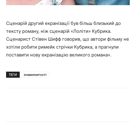
Сценарій другий екранізації був більш близький до
тексту роману, ніж сценарій «Лоліти» Кубрика.
Сценарист Стівен Шифф говорив, що автори фільму не
хотіли робити римейк стрічки Кубрика, а прагнули
поставити нову екранізацію великого романа».
ТЕГИ
знаменитості