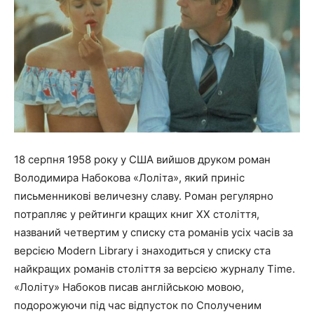
18 серпня 1958 року у США вийшов друком роман
Володимира Набокова «Лоліта», який приніс
письменникові величезну славу. Роман регулярно
потрапляє у рейтинги кращих книг XX століття,
названий четвертим у списку ста романів усіх часів за
версією Modern Library і знаходиться у списку ста
найкращих романів століття за версією журналу Time.
«Лоліту» Набоков писав англійською мовою,
подорожуючи під час відпусток по Сполученим