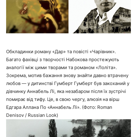
Обкладинки роману «Дар» та повісті «Чарівник».
Багато фахівці з творчості Набокова простежують
аналогії між цими творами та романом «Лоліта».
Зокрема, мотив бажання знову знайти давно втрачену
любов — у дитинстві Гумберт Гумберт був закоханий у
дівчинку Аннабель Лі, яка незабаром після їх зустрічі
помирає від тифу. Це, в свою чергу, алюзія на вірш
Едгара Аллана По «Аннабель Лі». (Фото: Roman
Denisov / Russian Look)