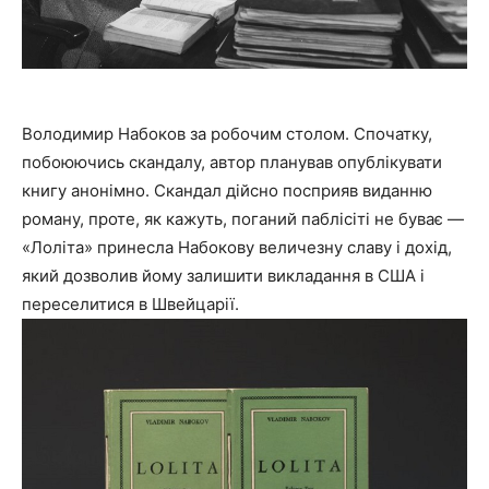
Володимир Набоков за робочим столом. Спочатку,
побоюючись скандалу, автор планував опублікувати
книгу анонімно. Скандал дійсно посприяв виданню
роману, проте, як кажуть, поганий паблісіті не буває —
«Лоліта» принесла Набокову величезну славу і дохід,
який дозволив йому залишити викладання в США і
переселитися в Швейцарії.