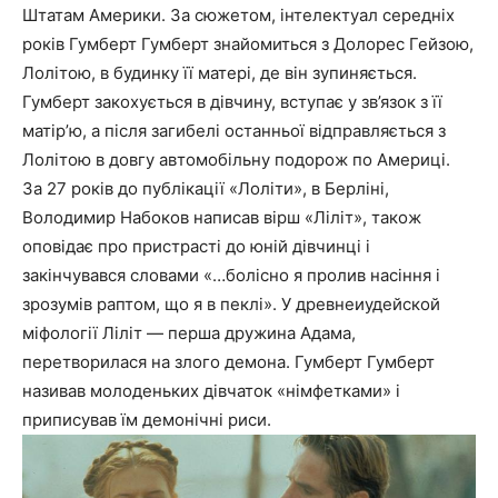
Штатам Америки. За сюжетом, інтелектуал середніх
років Гумберт Гумберт знайомиться з Долорес Гейзою,
Лолітою, в будинку її матері, де він зупиняється.
Гумберт закохується в дівчину, вступає у зв’язок з її
матір’ю, а після загибелі останньої відправляється з
Лолітою в довгу автомобільну подорож по Америці.
За 27 років до публікації «Лоліти», в Берліні,
Володимир Набоков написав вірш «Ліліт», також
оповідає про пристрасті до юній дівчинці і
закінчувався словами «…болісно я пролив насіння і
зрозумів раптом, що я в пеклі». У древнеиудейской
міфології Ліліт — перша дружина Адама,
перетворилася на злого демона. Гумберт Гумберт
називав молоденьких дівчаток «німфетками» і
приписував їм демонічні риси.