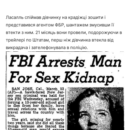
Ласалль спіймав дівчинку на крадіжці зошити і
представився агентом ФБР, шантажем змусивши її
втекти з ним. 21 місяць вони провели, подорожуючи в
трейлері по Штатам, перш ніж дівчинка втекла від
викрадача і зателефонувала в поліцію.