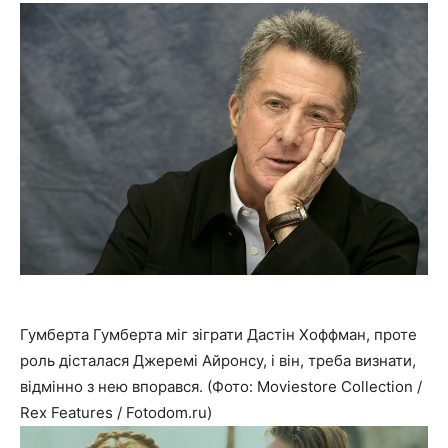
Гумберта Гумберта міг зіграти Дастін Хоффман, проте
роль дісталася Джеремі Айронсу, і він, треба визнати,
відмінно з нею впорався. (Фото: Moviestore Collection /
Rex Features / Fotodom.ru)