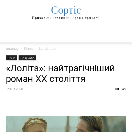
Сортіс
Прикольні картинки, кращі приколи
додому
Різне
Це цікаво
Різне
Це цікаво
«Лоліта»: найтрагічніший
роман XX століття
20.03.2020
349