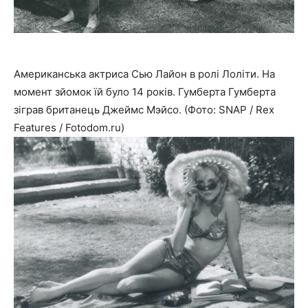
Американська актриса Сью Лайон в ролі Лоліти. На
момент зйомок їй було 14 років. Гумберта Гумберта
зіграв британець Джеймс Мэйсо. (Фото: SNAP / Rex
Features / Fotodom.ru)