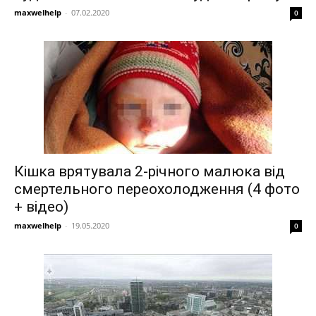
maxwelhelp
-
07.02.2020
0
Кішка врятувала 2-річного малюка від
смертельного переохолодження (4 фото
+ відео)
maxwelhelp
-
19.05.2020
0