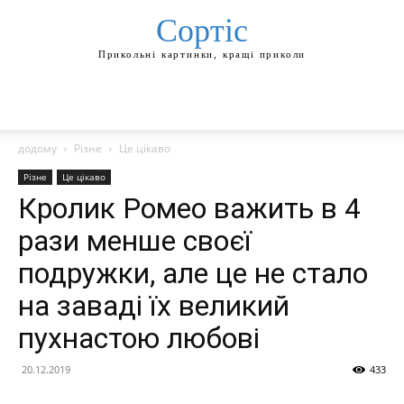
Сортіс
Прикольні картинки, кращі приколи
додому
Різне
Це цікаво
Різне
Це цікаво
Кролик Ромео важить в 4
рази менше своєї
подружки, але це не стало
на заваді їх великий
пухнастою любові
20.12.2019
433