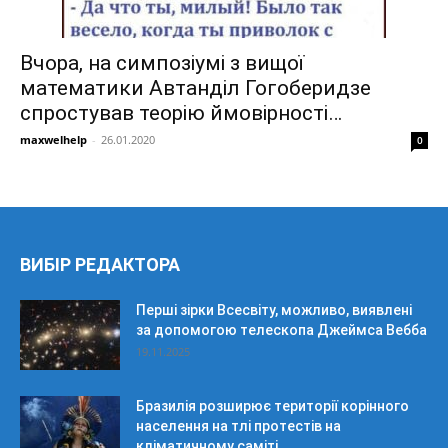
Вчора, на симпозіумі з вищої
математики Автанділ Гогоберидзе
спростував теорію ймовірності…
maxwelhelp
-
26.01.2020
0
ВИБІР РЕДАКТОРА
Перші зірки Всесвіту, можливо, виявлені
за допомогою телескопа Джеймса Вебба
19.11.2025
Бразилія розширює території корінного
населення на тлі протестів на
кліматичному саміті