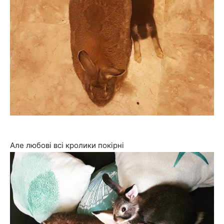
Але любові всі кролики покірні