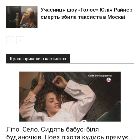
Учасниця шоу «Голос» Юлія Райнер
смерть збила таксиста в Москві.
Кращі приколи в картинках
Літо. Село. Сидять бабусі біля
будиночків. Повз піхота кудись прямує…