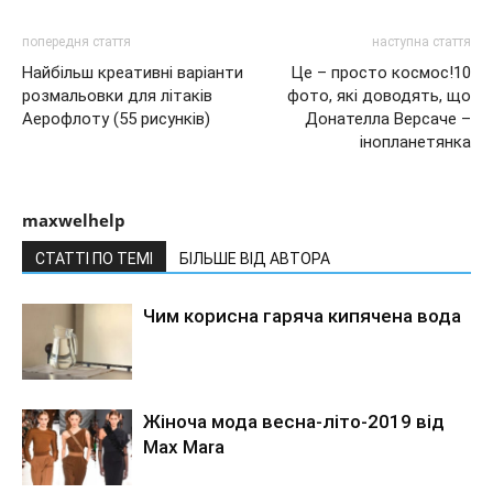
попередня стаття
наступна стаття
Найбільш креативні варіанти
Це – просто космос!10
розмальовки для літаків
фото, які доводять, що
Аерофлоту (55 рисунків)
Донателла Версаче –
інопланетянка
maxwelhelp
СТАТТІ ПО ТЕМІ
БІЛЬШЕ ВІД АВТОРА
Чим корисна гаряча кипячена вода
Жіноча мода весна-літо-2019 від
Max Mara