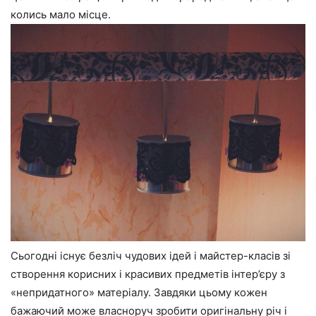
колись мало місце.
Сьогодні існує безліч чудових ідей і майстер-класів зі
створення корисних і красивих предметів інтер’єру з
«непридатного» матеріалу. Завдяки цьому кожен
бажаючий може власноруч зробити оригінальну річ і