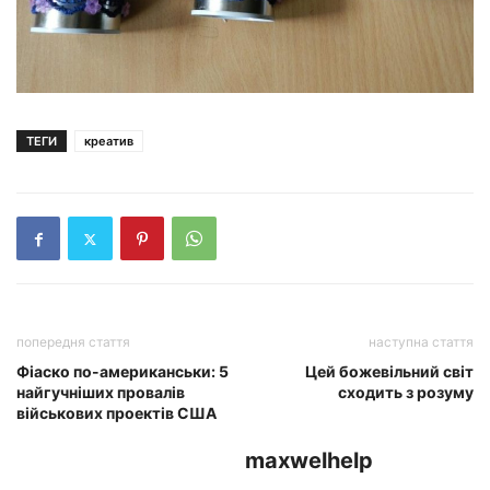
ТЕГИ
креатив
попередня стаття
наступна стаття
Фіаско по-американськи: 5
Цей божевільний світ
найгучніших провалів
сходить з розуму
військових проектів США
maxwelhelp