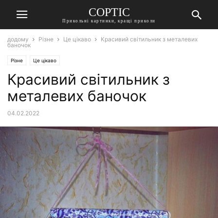
СОРТІС
Прикольні картинки, кращі приколи
додому
Різне
Це цікаво
Красивий світильник з металевих
баночок
Різне
Це цікаво
Красивий світильник з
металевих баночок
04.02.2022