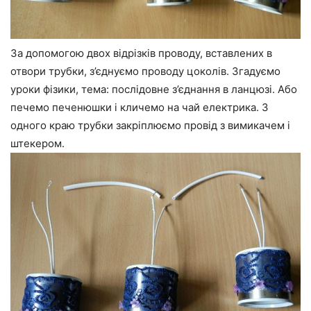
За допомогою двох відрізків проводу, вставлених в
отвори трубки, з’єднуємо проводу цоколів. Згадуємо
уроки фізики, тема: послідовне з’єднання в ланцюзі. Або
печемо печенюшки і кличемо на чай електрика. З
одного краю трубки закріплюємо провід з вимикачем і
штекером.