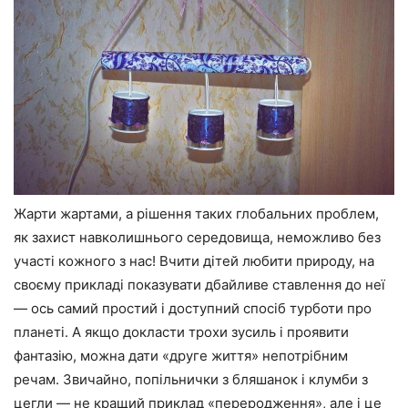
Жарти жартами, а рішення таких глобальних проблем,
як захист навколишнього середовища, неможливо без
участі кожного з нас! Вчити дітей любити природу, на
своєму прикладі показувати дбайливе ставлення до неї
— ось самий простий і доступний спосіб турботи про
планеті. А якщо докласти трохи зусиль і проявити
фантазію, можна дати «друге життя» непотрібним
речам. Звичайно, попільнички з бляшанок і клумби з
цегли — не кращий приклад «переродження», але і це