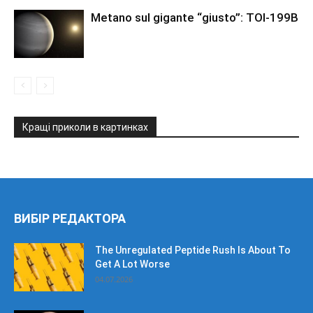
Metano sul gigante “giusto”: TOI-199B
Кращі приколи в картинках
ВИБІР РЕДАКТОРА
The Unregulated Peptide Rush Is About To
Get A Lot Worse
04.07.2026