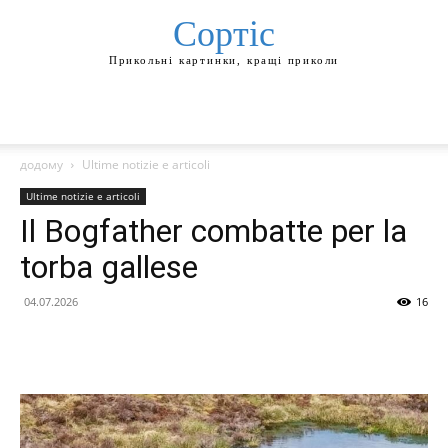
Сортіс
Прикольні картинки, кращі приколи
додому
Ultime notizie e articoli
Ultime notizie e articoli
Il Bogfather combatte per la
torba gallese
04.07.2026
16