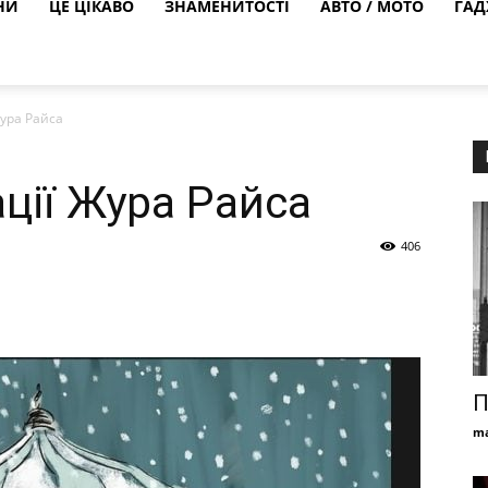
НИ
ЦЕ ЦІКАВО
ЗНАМЕНИТОСТІ
АВТО / МОТО
ГАД
Жура Райса
ції Жура Райса
406
П
ma