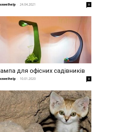
xwelhelp
-
24.04.2021
0
ампа для офісних садівників
xwelhelp
-
10.01.2020
0