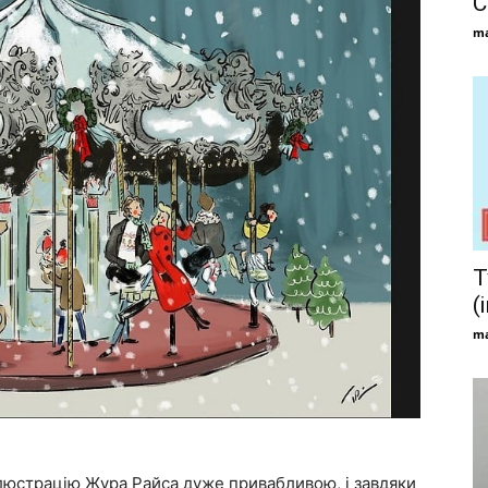
С
ma
Т
(
ma
 ілюстрацію Жура Райса дуже привабливою, і завдяки