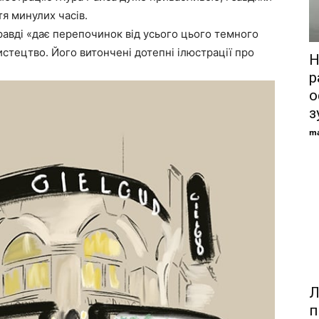
тя минулих часів.
равді «дає перепочинок від усього цього темного
стецтво. Його витончені дотепні ілюстрації про
Н
р
о
з
ma
Л
п