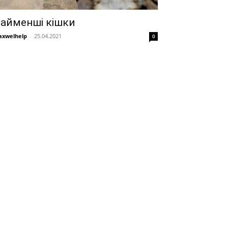
айменші кішки
xwelhelp
-
25.04.2021
0