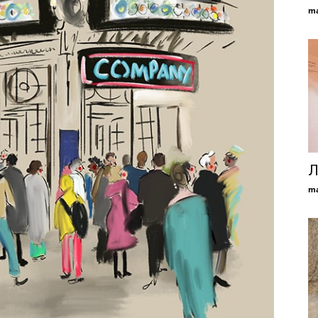
ma
Л
ma