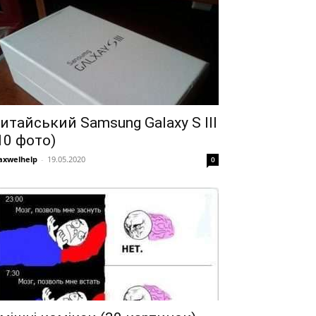
итайський Samsung Galaxy S III
10 фото)
xwelhelp
-
19.05.2020
0