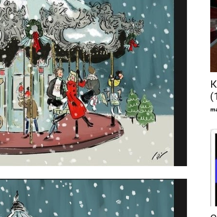
К
(
ma