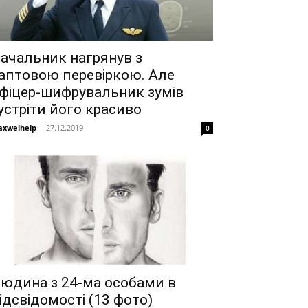
ачальник нагрянув з
аптовою перевіркою. Але
фіцер-шифрувальник зумів
устріти його красиво
xwelhelp
-
27.12.2019
0
юдина з 24-ма особами в
ідсвідомості (13 фото)