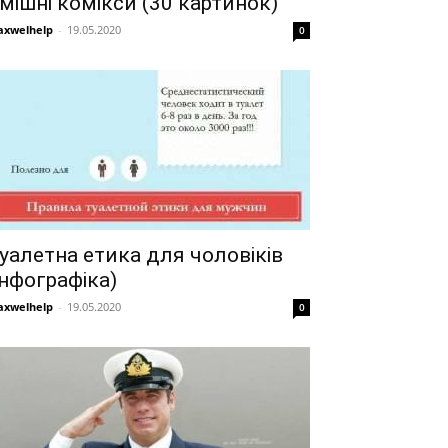
мішні комікси (30 картинок)
xwelhelp
-
19.05.2020
0
уалетна етика для чоловіків
інфографіка)
xwelhelp
-
19.05.2020
0