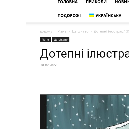
ГОЛОВНА
ПРИКОЛИ
НОВИ
ПОДОРОЖІ
УКРАЇНСЬКА
додому
Різне
Це цікаво
Дотепні ілюстрації 
Різне
Це цікаво
Дотепні ілюстра
01.02.2022