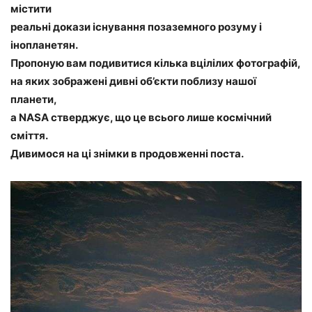
містити
реальні докази існування позаземного розуму і
інопланетян.
Пропоную вам подивитися кілька вцілілих фотографій,
на яких зображені дивні об’єкти поблизу нашої
планети,
а NASA стверджує, що це всього лише космічний
сміття.
Дивимося на ці знімки в продовженні поста.