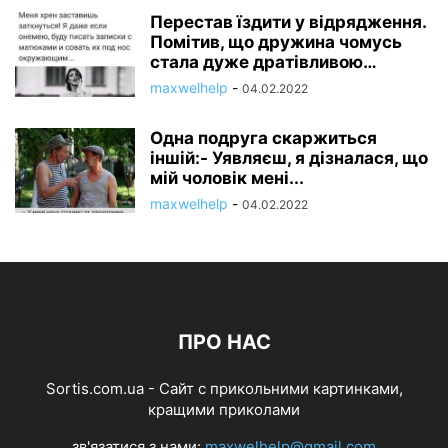
Перестав їздити у відрядження.
Помітив, що дружина чомусь
стала дуже дратівливою…
maxwelhelp
-
04.02.2022
Одна подруга скаржиться
іншій:- Уявляєш, я дізналася, що
мій чоловік мені...
maxwelhelp
-
04.02.2022
ПРО НАС
Sortis.com.ua - Cайт с прикольними картинками,
кращими приколами
зв'язатися з нами:
maxwelhelp@gmail.com