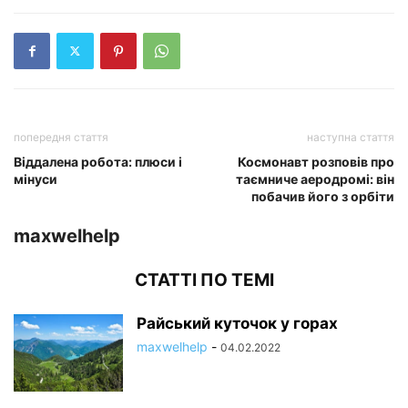
попередня стаття
наступна стаття
Віддалена робота: плюси і
Космонавт розповів про
мінуси
таємниче аеродромі: він
побачив його з орбіти
maxwelhelp
СТАТТІ ПО ТЕМІ
Райський куточок у горах
maxwelhelp
-
04.02.2022