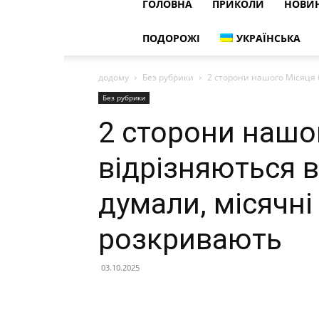
ГОЛОВНА
ПРИКОЛИ
НОВИ
ПОДОРОЖІ
УКРАЇНСЬКА
додому
Без рубрики
2 сторони нашого Місяця б
Без рубрики
2 сторони нашо
відрізняються в
думали, місячні
розкривають
03.10.2025