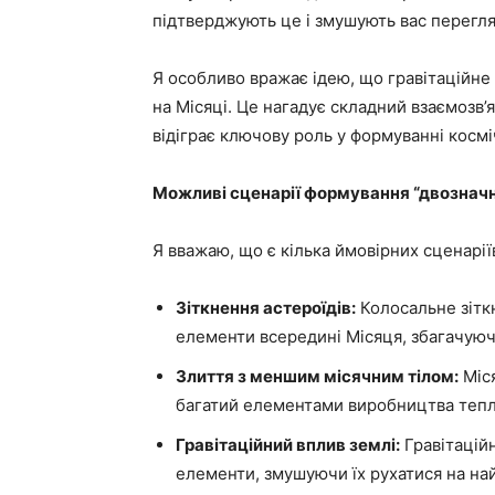
підтверджують це і змушують вас переглян
Я особливо вражає ідею, що гравітаційне
на Місяці. Це нагадує складний взаємозв’я
відіграє ключову роль у формуванні космі
Можливі сценарії формування “двозначн
Я вважаю, що є кілька ймовірних сценарії
Зіткнення астероїдів:
Колосальне зітк
елементи всередині Місяця, збагачую
Злиття з меншим місячним тілом:
Міся
багатий елементами виробництва тепл
Гравітаційний вплив землі:
Гравітацій
елементи, змушуючи їх рухатися на на