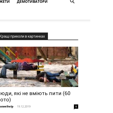
ЖЕТИ
ДЕМОТИВАТОРИ
Кращі приколи в картинках
юди, які не вміють пити (60
ото)
xwelhelp
-
19.12.2019
0