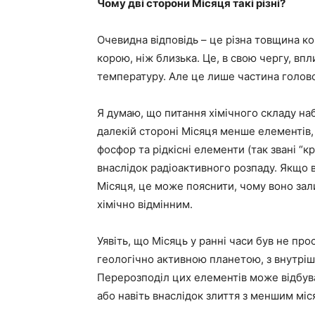
Чому дві сторони Місяця такі різні?
Очевидна відповідь – це різна товщина ко
корою, ніж близька. Це, в свою чергу, впли
температуру. Але це лише частина голов
Я думаю, що питання хімічного складу на
далекій стороні Місяця менше елементів, 
фосфор та рідкісні елементи (так звані “
внаслідок радіоактивного розпаду. Якщо в
Місяця, це може пояснити, чому воно зал
хімічно відмінним.
Уявіть, що Місяць у ранні часи був не пр
геологічно активною планетою, з внутрі
Перерозподіл цих елементів може відбува
або навіть внаслідок злиття з меншим міс