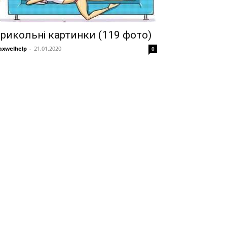
рикольні картинки (119 фото)
xwelhelp
-
21.01.2020
0