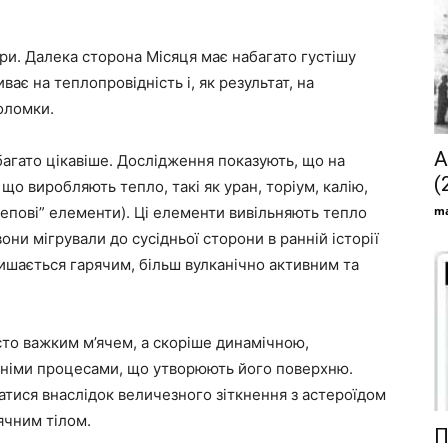
ри. Далека сторона Місяця має набагато густішу
ває на теплопровідність і, як результат, на
оломки.
А
багато цікавіше. Дослідження показують, що на
(
що виробляють тепло, такі як уран, торіум, калію,
крепові” елементи). Ці елементи вивільняють тепло
ma
они мігрували до сусідньої сторони в ранній історії
ишається гарячим, більш вулканічно активним та
осто важким м’ячем, а скоріше динамічною,
шніми процесами, що утворюють його поверхню.
тися внаслідок величезного зіткнення з астероїдом
ячним тілом.
П