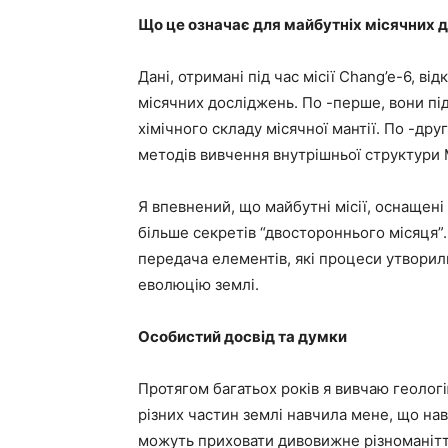
Що це означає для майбутніх місячних 
Дані, отримані під час місії Chang’e-6, в
місячних досліджень. По -перше, вони п
хімічного складу місячної мантії. По -дру
методів вивчення внутрішньої структури 
Я впевнений, що майбутні місії, оснащен
більше секретів “двостороннього місяця”.
передача елементів, які процеси утворили
еволюцію землі.
Особистий досвід та думки
Протягом багатьох років я вивчаю геологі
різних частин землі навчила мене, що нав
можуть приховати дивовижне різноманіття в