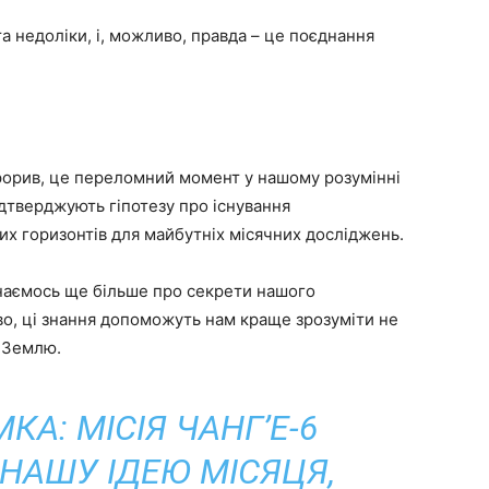
та недоліки, і, можливо, правда – це поєднання
прорив, це переломний момент у нашому розумінні
 підтверджують гіпотезу про існування
их горизонтів для майбутніх місячних досліджень.
знаємось ще більше про секрети нашого
во, ці знання допоможуть нам краще зрозуміти не
у Землю.
А: МІСІЯ ЧАНГ’Е-6
НАШУ ІДЕЮ МІСЯЦЯ,