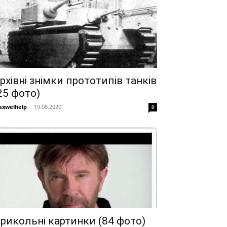
рхівні знімки прототипів танків
25 фото)
xwelhelp
-
19.05.2020
0
рикольні картинки (84 фото)