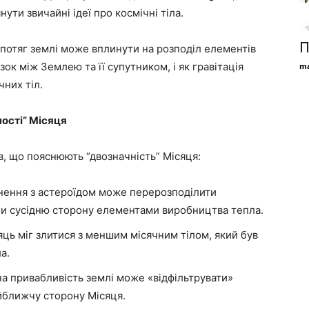
ути звичайні ідеї про космічні тіла.
П
 потяг землі може вплинути на розподіл елементів
зок між Землею та її супутником, і як гравітація
ma
чних тіл.
ості” Місяця
в, що пояснюють “двозначність” Місяця:
нення з астероїдом може перерозподілити
чи сусідню сторону елементами виробництва тепла.
ць міг злитися з меншим місячним тілом, який був
а.
на привабливість землі може «відфільтрувати»
йближчу сторону Місяця.