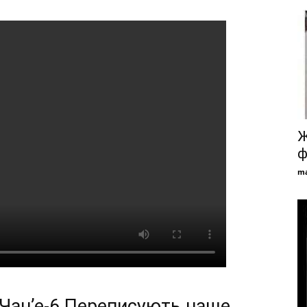
Ж
ф
ma
 Чан’е-6 Переписують наше