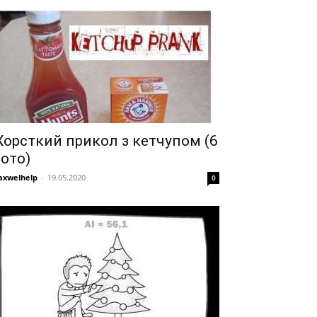
орсткий прикол з кетчупом (6
ото)
xwelhelp
-
19.05.2020
0