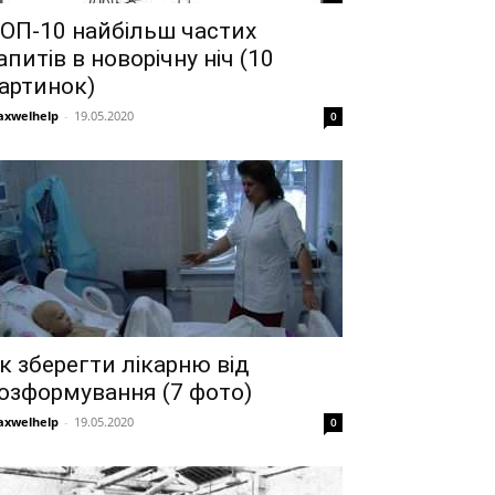
ОП-10 найбільш частих
апитів в новорічну ніч (10
артинок)
xwelhelp
-
19.05.2020
0
к зберегти лікарню від
озформування (7 фото)
xwelhelp
-
19.05.2020
0