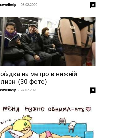
xwelhelp
-
08.02.2020
0
оїздка на метро в нижній
ілизні (30 фото)
xwelhelp
-
24.02.2020
0