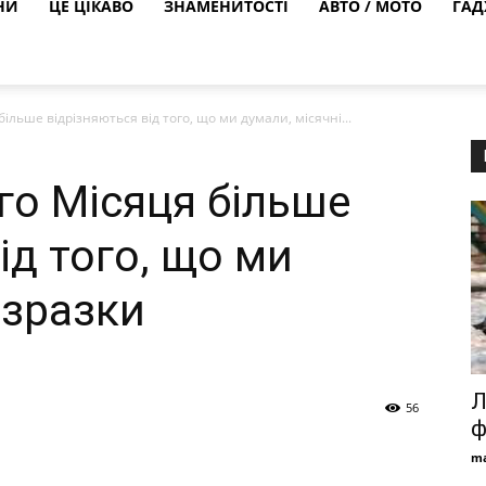
НИ
ЦЕ ЦІКАВО
ЗНАМЕНИТОСТІ
АВТО / МОТО
ГАД
ільше відрізняються від того, що ми думали, місячні...
го Місяця більше
ід того, що ми
 зразки
Л
56
ф
ma