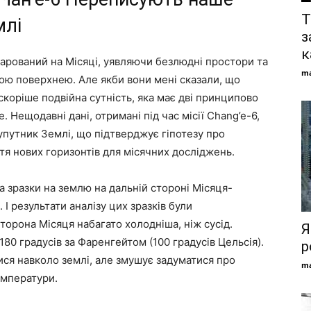
Т
млі
з
к
зачарований на Місяці, уявляючи безлюдні простори та
ma
бною поверхнею. Але якби вони мені сказали, що
 скоріше подвійна сутність, яка має дві принципово
е. Нещодавні дані, отримані під час місії Chang’e-6,
путник Землі, що підтверджує гіпотезу про
тя нових горизонтів для місячних досліджень.
ла зразки на землю на дальній стороні Місяця-
 І результати аналізу цих зразків були
орона Місяця набагато холодніша, ніж сусід.
Я
180 градусів за Фаренгейтом (100 градусів Цельсія).
р
ися навколо землі, але змушує задуматися про
ma
емператури.