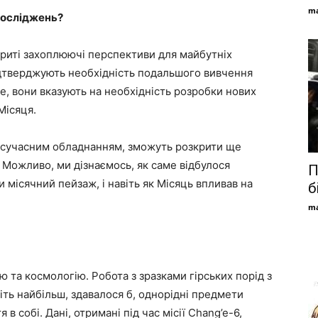
ma
досліджень?
ідкриті захоплюючі перспективи для майбутніх
ідтверджують необхідність подальшого вивчення
ге, вони вказують на необхідність розробки нових
Місяця.
і сучасним обладнанням, зможуть розкрити ще
 Можливо, ми дізнаємось, як саме відбулося
П
 місячний пейзаж, і навіть як Місяць впливав на
б
ma
ю та космологію. Робота з зразками гірських порід з
іть найбільш, здавалося б, однорідні предмети
 собі. Дані, отримані під час місії Chang’e-6,