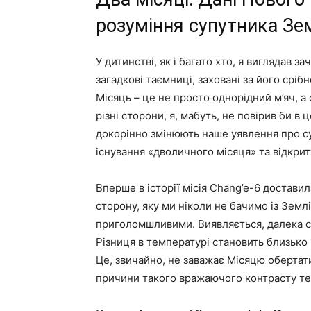
розуміння супутника Зе
У дитинстві, як і багато хто, я виглядав 
загадкові таємниці, заховані за його срі
Місяць – це не просто однорідний м’яч, а
різні сторони, я, мабуть, не повірив би в ц
докорінно змінюють наше уявлення про су
існування «дволичного місяця» та відкрит
Вперше в історії місія Chang’e-6 достави
сторону, яку ми ніколи не бачимо із Землі.
приголомшливими. Виявляється, далека ст
Різниця в температурі становить близько 
Це, звичайно, не заважає Місяцю обертат
причини такого вражаючого контрасту т