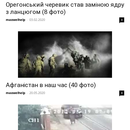
Орегонський черевик став заміною ядру
з ланцюгом (8 фото)
maxwelhelp
-
03.02.2020
0
Афганістан в наш час (40 фото)
maxwelhelp
-
20.05.2020
0