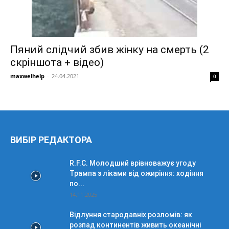
Пяний слідчий збив жінку на смерть (2
скріншота + відео)
maxwelhelp
-
24.04.2021
0
ВИБІР РЕДАКТОРА
R.F.C. Молодший врівноважує угоду
Трампа з ліками від ожиріння: ходіння
по...
14.11.2025
Відлуння стародавніх розломів: як
розпад континентів живить океанічні