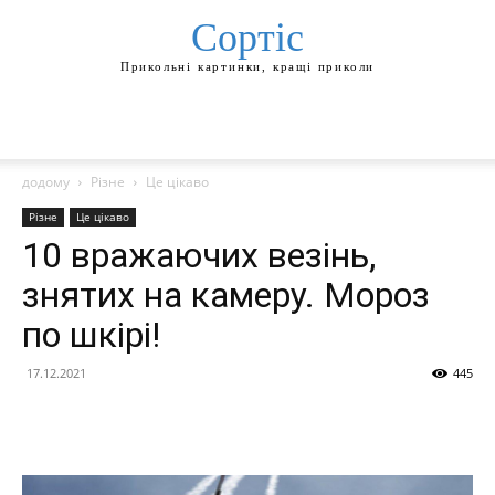
Сортіс
Прикольні картинки, кращі приколи
додому
Різне
Це цікаво
Різне
Це цікаво
10 вражаючих везінь,
знятих на камеру. Мороз
по шкірі!
17.12.2021
445