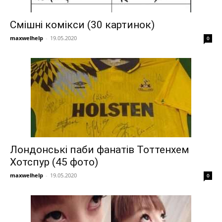
Смішні комікси (30 картинок)
maxwelhelp
-
19.05.2020
0
Лондонські паби фанатів Тоттенхем
Хотспур (45 фото)
maxwelhelp
-
19.05.2020
0