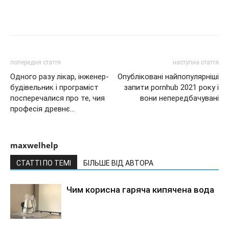
попередня стаття
наступна стаття
Одного разу лікар, інженер-
Опубліковані найпопулярніші
будівельник і програміст
запити pornhub 2021 року і
посперечалися про те, чия
вони непередбачувані
професія древнє…
maxwelhelp
СТАТТІ ПО ТЕМІ
БІЛЬШЕ ВІД АВТОРА
Чим корисна гаряча кипячена вода