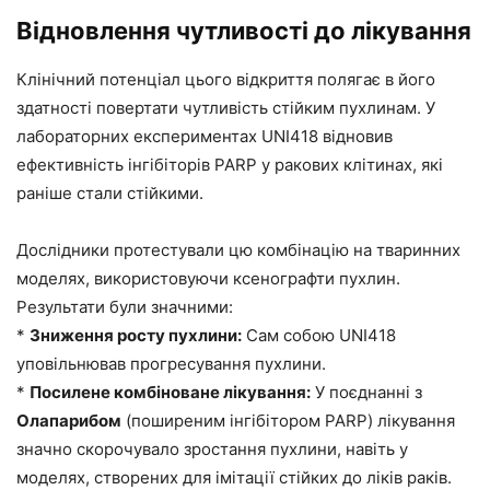
Відновлення чутливості до лікування
Клінічний потенціал цього відкриття полягає в його
здатності повертати чутливість стійким пухлинам. У
лабораторних експериментах UNI418 відновив
ефективність інгібіторів PARP у ракових клітинах, які
раніше стали стійкими.
Дослідники протестували цю комбінацію на тваринних
моделях, використовуючи ксенографти пухлин.
Результати були значними:
*
Зниження росту пухлини:
Сам собою UNI418
уповільнював прогресування пухлини.
*
Посилене комбіноване лікування:
У поєднанні з
Олапарибом
(поширеним інгібітором PARP) лікування
значно скорочувало зростання пухлини, навіть у
моделях, створених для імітації стійких до ліків раків.