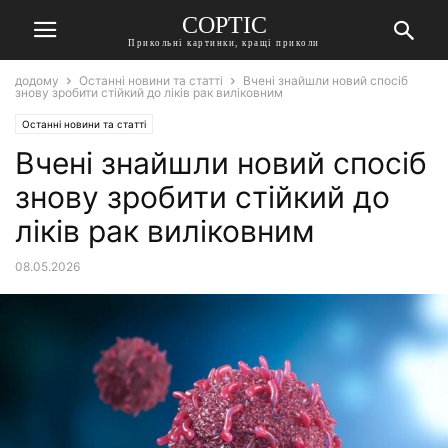
СОРТІС
Прикольні картинки, кращі приколи
додому
Останні новини та статті
Вчені знайшли новий спосіб
знову зробити стійкий до ліків рак виліковним
Останні новини та статті
Вчені знайшли новий спосіб
знову зробити стійкий до
ліків рак виліковним
08.05.2026