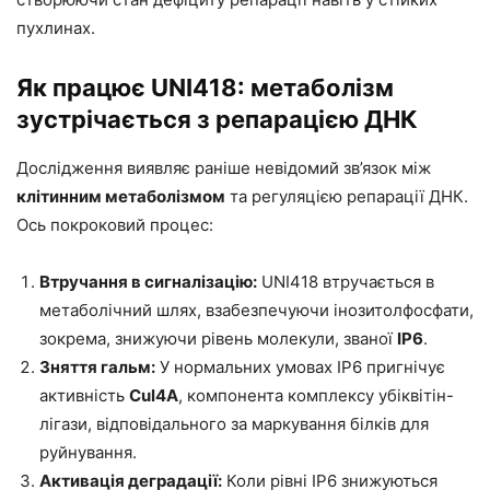
пухлинах.
Як працює UNI418: метаболізм
зустрічається з репарацією ДНК
Дослідження виявляє раніше невідомий зв’язок між
клітинним метаболізмом
та регуляцією репарації ДНК.
Ось покроковий процес:
Втручання в сигналізацію:
UNI418 втручається в
метаболічний шлях, взабезпечуючи інозитолфосфати,
зокрема, знижуючи рівень молекули, званої
IP6
.
Зняття гальм:
У нормальних умовах IP6 пригнічує
активність
Cul4A
, компонента комплексу убіквітін-
лігази, відповідального за маркування білків для
руйнування.
Активація деградації:
Коли рівні IP6 знижуються