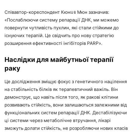
Співавтор-кореспондент Кюнแจ Мюн зазначив:
«Послаблюючи систему репарації ДНК, ми можемо
повернути чутливість пухлин, які стали стійкими до
існуючих терапій. Це свідчить про нову стратегію
розширення ефективності інгібіторів PARP».
Наслідки для майбутньої терапії
раку
Це дослідження зміщує фокус з генетичного націлення
на стабільність білків як терапевтичний важіль. Він
демонструє, що навіть після того, як ракові клітини
розвивають стійкість, вони залишаються залежними від
функціональних систем репарації ДНК. Дестабілізуючи
ці системи через метаболічне втручання, лікарі
зможуть долати стійкість, не розробляючи нових класів