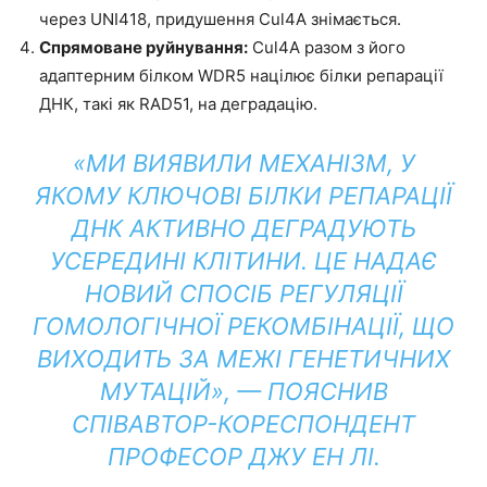
через UNI418, придушення Cul4A знімається.
Спрямоване руйнування:
Cul4A разом з його
адаптерним білком WDR5 націлює білки репарації
ДНК, такі як RAD51, на деградацію.
«МИ ВИЯВИЛИ МЕХАНІЗМ, У
ЯКОМУ КЛЮЧОВІ БІЛКИ РЕПАРАЦІЇ
ДНК АКТИВНО ДЕГРАДУЮТЬ
УСЕРЕДИНІ КЛІТИНИ. ЦЕ НАДАЄ
НОВИЙ СПОСІБ РЕГУЛЯЦІЇ
ГОМОЛОГІЧНОЇ РЕКОМБІНАЦІЇ, ЩО
ВИХОДИТЬ ЗА МЕЖІ ГЕНЕТИЧНИХ
МУТАЦІЙ», — ПОЯСНИВ
СПІВАВТОР-КОРЕСПОНДЕНТ
ПРОФЕСОР ДЖУ ЕН ЛІ.