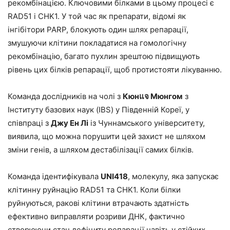
рекомбінацією. Ключовими білками в цьому процесі є
RAD51 і CHK1. У той час як препарати, відомі як
інгібітори PARP, блокують один шлях репарації,
змушуючи клітини покладатися на гомологічну
рекомбінацію, багато пухлин зрештою підвищують
рівень цих білків репарації, щоб протистояти лікуванню.
Команда дослідників на чолі з
Кюнแจ Мюнгом
з
Інституту базових наук (IBS) у Південній Кореї, у
співпраці з
Джу Ен Лі
із Чуннамського університету,
виявила, що можна порушити цей захист не шляхом
зміни генів, а шляхом дестабілізації самих білків.
Команда ідентифікувала
UNI418
, молекулу, яка запускає
клітинну руйнацію RAD51 та CHK1. Коли білки
руйнуються, ракові клітини втрачають здатність
ефективно виправляти розриви ДНК, фактично
створюючи стан дефіциту репарації навіть у стійких