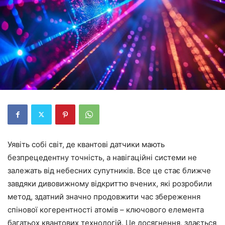
Уявіть собі світ, де квантові датчики мають
безпрецедентну точність, а навігаційні системи не
залежать від небесних супутників. Все це стає ближче
завдяки дивовижному відкриттю вчених, які розробили
метод, здатний значно продовжити час збереження
спінової когерентності атомів – ключового елемента
багатьох квантових технологій. Це досягнення, здається