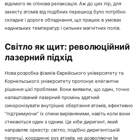
відомого як спінова релаксація. Аж до цих пір, для
захисту атомів від подібних перешкод було потрібно
складне і дороге обладнання, що працює в умовах
наднизьких температур і сильних магнітних полів.
Світло як щит: революційний
лазерний підхід
Нова розробка фізиків Єврейського університету та
Корнельського університету пропонує елегантне
рішення цієї проблеми. Вони виявили, що один, точно
налаштований лазерний промінь здатний
синхронізувати внутрішнє обертання атомів, ефективно
“підтримуючи” їх спини вирівняними, навіть коли вони
стикаються один з одним. Це ніби диригент, який
направляє оркестр: світло, подібно диригентській
паличці, координує рух атомів, не дозволяючи їм