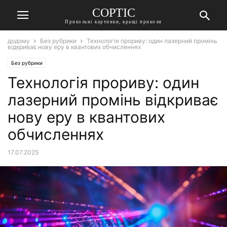
СОРТІС
Прикольні картинки, кращі приколи
додому
Без рубрики
Технологія прориву: один лазерний промінь
відкриває нову еру в квантових обчисленнях
Без рубрики
Технологія прориву: один
лазерний промінь відкриває
нову еру в квантових
обчисленнях
17.07.2025