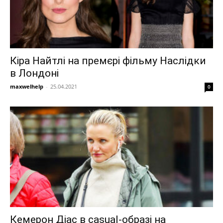
Кіра Найтлі на премєрі фільму Наслідки
в Лондоні
maxwelhelp
-
25.04.2021
0
Кемерон Діас в casual-образі на