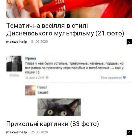
Тематична весілля в стилі
Диснеївського мультфільму (21 фото)
maxwelhelp
-
31.01.2020
0
Прикольні картинки (83 фото)
maxwelhelp
-
25.03.2020
0