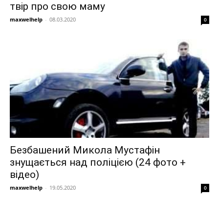
твір про свою маму
maxwelhelp
-
08.03.2020
0
Безбашений Микола Мустафін
знущається над поліцією (24 фото +
відео)
maxwelhelp
-
19.05.2020
0