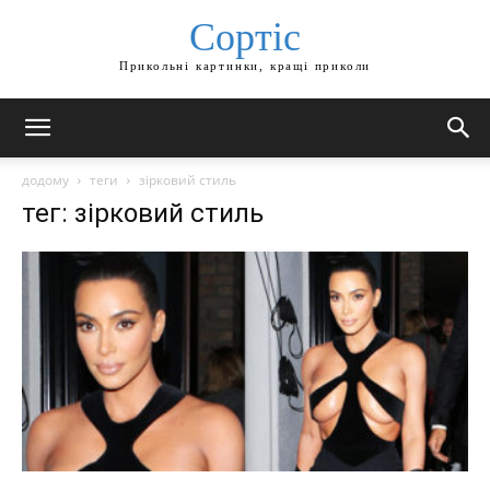
Сортіс
Прикольні картинки, кращі приколи
додому
теги
зірковий стиль
тег: зірковий стиль