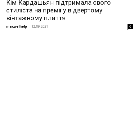
Кім Кардашьян підтримала свого
стиліста на премії у відвертому
вінтажному плаття
maxwelhelp
-
12.09.2021
0