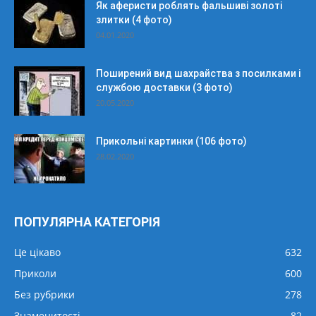
Як аферисти роблять фальшиві золоті
злитки (4 фото)
04.01.2020
Поширений вид шахрайства з посилками і
службою доставки (3 фото)
20.05.2020
Прикольні картинки (106 фото)
28.02.2020
ПОПУЛЯРНА КАТЕГОРІЯ
Це цікаво
632
Приколи
600
Без рубрики
278
Знаменитості
82