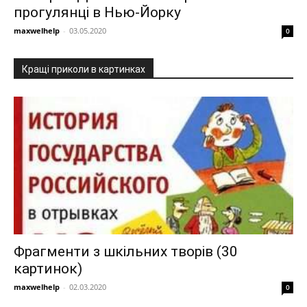
прогулянці в Нью-Йорку
maxwelhelp
-
03.05.2020
0
Кращі приколи в картинках
Фрагменти з шкільних творів (30
картинок)
maxwelhelp
-
02.03.2020
0