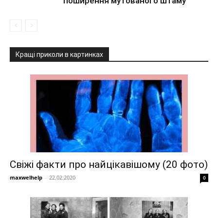
поширення мутованого штаму
Кращі приколи в картинках
Свіжі факти про найцікавішому (20 фото)
maxwelhelp
-
22.02.2020
0