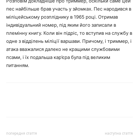
Розповім докладніше про триммер, оскільки саме цей
пес найбільше брав участь у зйомках. Пес народився в
міліцейському розпліднику в 1965 році. Отримав
індивідуальний номер, під яким його записали в
племінну книгу. Коли він підріс, то вступив на службу в
одне з відділень міліції варшави. Причому, і триммер, і
атака вважалися далеко не кращими службовими
псами, і їх подальша кар’єра була під великим
питанням.
попередня стаття
наступна стаття