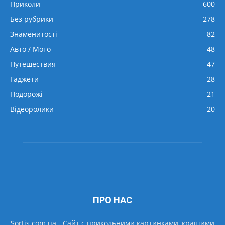
Приколи
600
Без рубрики
278
Знаменитості
82
Авто / Мото
48
Путешествия
47
Гаджети
28
Подорожі
21
Відеоролики
20
ПРО НАС
Sortis.com.ua - Cайт с прикольними картинками, кращими