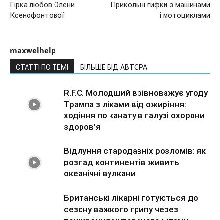
Гірка любов Олени
Прикольні гифки з машинами
Ксенофонтової
і мотоциклами
maxwelhelp
СТАТТІ ПО ТЕМІ
БІЛЬШЕ ВІД АВТОРА
R.F.C. Молодший врівноважує угоду
Трампа з ліками від ожиріння:
ходіння по канату в галузі охорони
здоров’я
Відлуння стародавніх розломів: як
розпад континентів живить
океанічні вулкани
Британські лікарні готуються до
сезону важкого грипу через