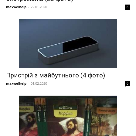
maxwelhelp
-
22.01.2020
0
Пристрій з майбутнього (4 фото)
maxwelhelp
-
01.02.2020
0