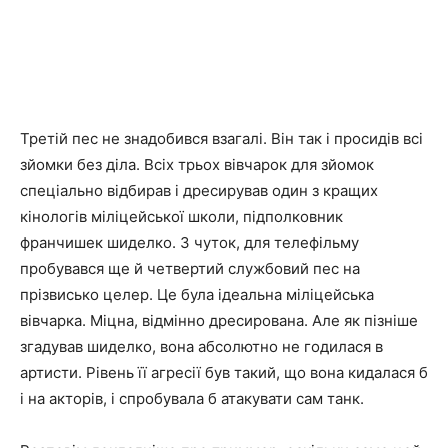
Третій пес не знадобився взагалі. Він так і просидів всі
зйомки без діла. Всіх трьох вівчарок для зйомок
спеціально відбирав і дресирував один з кращих
кінологів міліцейської школи, підполковник
франчишек шиделко. З чуток, для телефільму
пробувався ще й четвертий службовий пес на
прізвисько целер. Це була ідеальна міліцейська
вівчарка. Міцна, відмінно дресирована. Але як пізніше
згадував шиделко, вона абсолютно не годилася в
артисти. Рівень її агресії був такий, що вона кидалася б
і на акторів, і спробувала б атакувати сам танк.