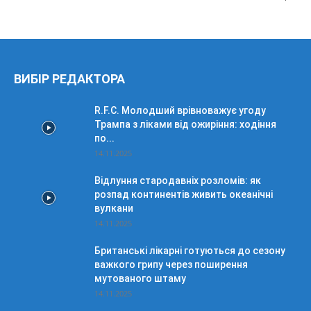
ВИБІР РЕДАКТОРА
R.F.C. Молодший врівноважує угоду
Трампа з ліками від ожиріння: ходіння
по...
14.11.2025
Відлуння стародавніх розломів: як
розпад континентів живить океанічні
вулкани
14.11.2025
Британські лікарні готуються до сезону
важкого грипу через поширення
мутованого штаму
14.11.2025